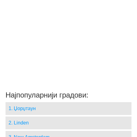
Најпопуларнији градови:
1. Џорџтаун
2. Linden