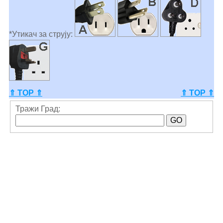
*Утикач за струју:
⇑ TOP ⇑
⇑ TOP ⇑
Тражи Град: