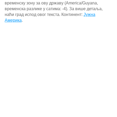
временску зону за ову државу (America/Guyana,
временска разлике у сатима: -4). За више детаља,
наћи град испод овог текста. Континент:
Јужна
Америка
.