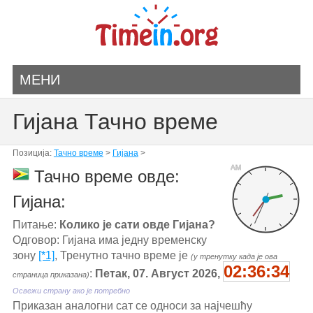
МЕНИ
Гијана Тачно време
Позиција:
Тачно време
>
Гијана
>
AM
Тачно време овде:
Гијана:
Питање:
Колико је сати овде Гијана?
Одговор: Гијана има једну временску
зону
[*1]
, Тренутно тачно време је
(у тренутку када је ова
02:36:34
:
Петак, 07. Август 2026,
страница приказана)
Освежи страну ако је потребно
Приказан аналогни сат се односи за најчешћу