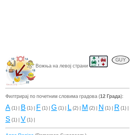
GUY
Вожња на левој страни
Филтрирај по почетним словима градова (
12 Града
):
A
B
F
G
L
M
N
R
(1) |
(1) |
(1) |
(1) |
(2) |
(2) |
(1) |
(1) |
S
V
(1) |
(1) |