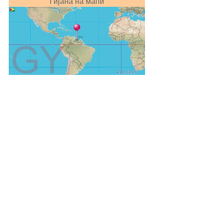
Гијана на мапи