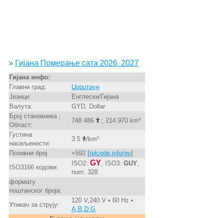
»
Гијана Померање сата 2026, 2027
Гијана инфо:
Главни град:
Џорџтаун
Језици:
Енглески/Гијана
Валута:
GYD, Dollar
Број становника ;
748 486
; 214 970 km²
Област:
Густина
3.5
/km²
насељености:
Позивни број
+592 [
telcode.info/gy
]
GY
ISO2:
, ISO3:
GUY
,
ISO3166 кодови:
num: 328
формату
поштанског броја:
120 V,240 V • 60 Hz •
Утикач за струју:
A,B,D,G