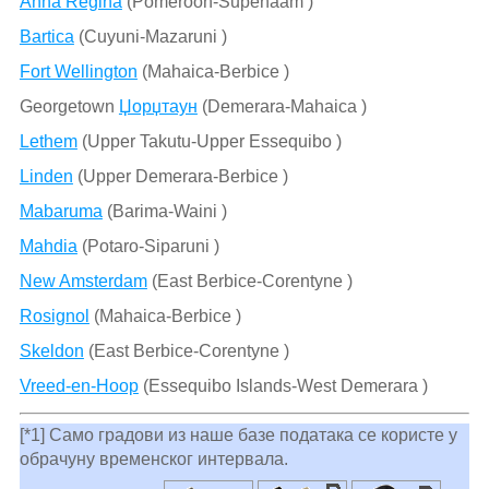
Anna Regina
(Pomeroon-Supenaam )
Bartica
(Cuyuni-Mazaruni )
Fort Wellington
(Mahaica-Berbice )
Georgetown
Џорџтаун
(Demerara-Mahaica )
Lethem
(Upper Takutu-Upper Essequibo )
Linden
(Upper Demerara-Berbice )
Mabaruma
(Barima-Waini )
Mahdia
(Potaro-Siparuni )
New Amsterdam
(East Berbice-Corentyne )
Rosignol
(Mahaica-Berbice )
Skeldon
(East Berbice-Corentyne )
Vreed-en-Hoop
(Essequibo Islands-West Demerara )
[*1] Само градови из наше базе података се користе у
обрачуну временског интервала.