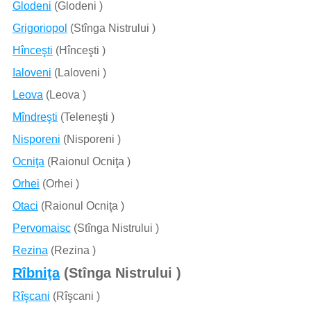
Glodeni
(Glodeni )
Grigoriopol
(Stînga Nistrului )
Hînceşti
(Hînceşti )
Ialoveni
(Laloveni )
Leova
(Leova )
Mîndreşti
(Teleneşti )
Nisporeni
(Nisporeni )
Ocniţa
(Raionul Ocniţa )
Orhei
(Orhei )
Otaci
(Raionul Ocniţa )
Pervomaisc
(Stînga Nistrului )
Rezina
(Rezina )
Rîbniţa
(Stînga Nistrului )
Rîşcani
(Rîşcani )