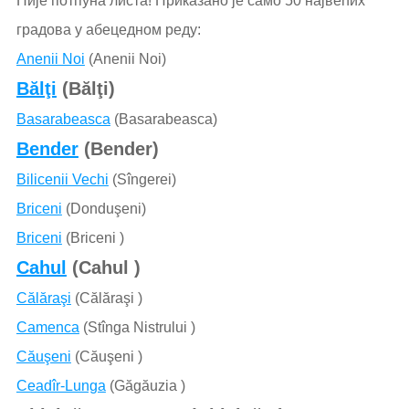
Није потпуна листа! Приказано је само 50 највећих
градова у абецедном реду:
Anenii Noi
(Anenii Noi)
Bălţi
(Bălţi)
Basarabeasca
(Basarabeasca)
Bender
(Bender)
Bilicenii Vechi
(Sîngerei)
Briceni
(Donduşeni)
Briceni
(Briceni )
Cahul
(Cahul )
Călăraşi
(Călăraşi )
Camenca
(Stînga Nistrului )
Căuşeni
(Căuşeni )
Ceadîr-Lunga
(Găgăuzia )