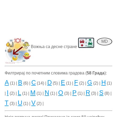
MD
Вожња са десне стране
Филтрирај по почетним словима градова (
58 Града
):
A
B
C
D
E
F
G
H
(1) |
(6) |
(14) |
(5) |
(1) |
(2) |
(2) |
(1)
I
L
M
N
O
P
R
S
|
(2) |
(1) |
(1) |
(1) |
(3) |
(1) |
(3) |
(8) |
T
U
V
(3) |
(1) |
(2) |