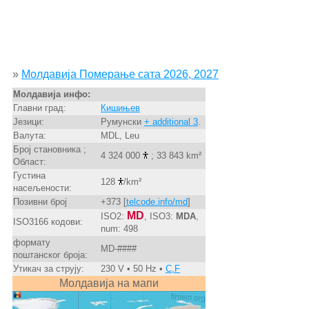
»
Молдавија Померање сата 2026, 2027
Молдавија инфо:
Главни град:
Кишињев
Језици:
Румунски
+ additional 3
.
Валута:
MDL, Leu
Број становника ;
4 324 000
; 33 843 km²
Област:
Густина
128
/km²
насељености:
Позивни број
+373 [
telcode.info/md
]
MD
ISO2:
, ISO3:
MDA
,
ISO3166 кодови:
num: 498
формату
MD-####
поштанског броја:
Утикач за струју:
230 V • 50 Hz •
C,F
Молдавија на мапи