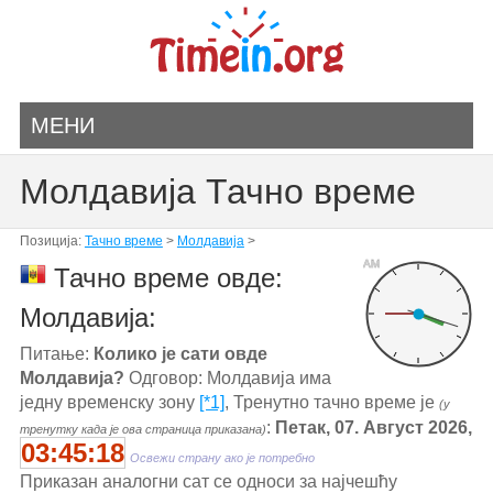
МЕНИ
Молдавија Тачно време
Позиција:
Тачно време
>
Молдавија
>
AM
Тачно време овде:
Молдавија:
Питање:
Колико је сати овде
Молдавија?
Одговор: Молдавија има
једну временску зону
[*1]
, Тренутно тачно време је
(у
:
Петак, 07. Август 2026,
тренутку када је ова страница приказана)
03:45:18
Освежи страну ако је потребно
Приказан аналогни сат се односи за најчешћу