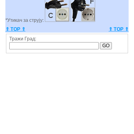
*Утикач за струју:
⇑ TOP ⇑
⇑ TOP ⇑
Тражи Град: