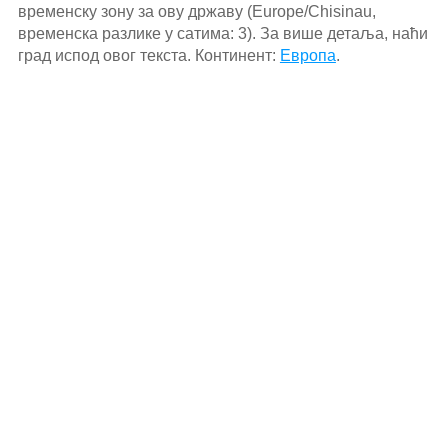
временску зону за ову државу (Europe/Chisinau,
временска разлике у сатима: 3). За више детаља, наћи
град испод овог текста. Континент:
Европа
.