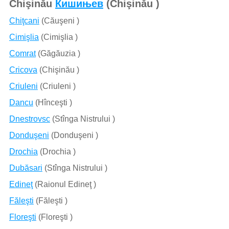
Chişinău
Кишињев
(Chişinău )
Chiţcani
(Căuşeni )
Cimişlia
(Cimişlia )
Comrat
(Găgăuzia )
Cricova
(Chişinău )
Criuleni
(Criuleni )
Dancu
(Hînceşti )
Dnestrovsc
(Stînga Nistrului )
Donduşeni
(Donduşeni )
Drochia
(Drochia )
Dubăsari
(Stînga Nistrului )
Edineţ
(Raionul Edineţ )
Făleşti
(Făleşti )
Floreşti
(Floreşti )