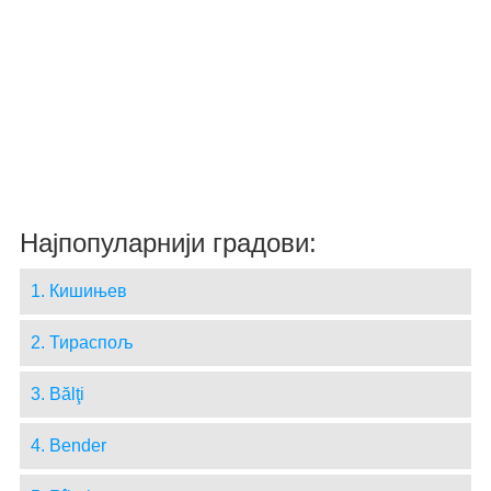
Најпопуларнији градови:
1. Кишињев
2. Тираспољ
3. Bălţi
4. Bender