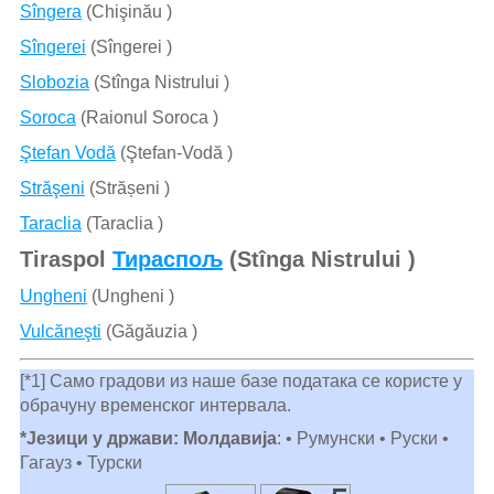
Sîngera
(Chişinău )
Sîngerei
(Sîngerei )
Slobozia
(Stînga Nistrului )
Soroca
(Raionul Soroca )
Ştefan Vodă
(Ştefan-Vodă )
Străşeni
(Strășeni )
Taraclia
(Taraclia )
Tiraspol
Тираспољ
(Stînga Nistrului )
Ungheni
(Ungheni )
Vulcăneşti
(Găgăuzia )
[*1] Само градови из наше базе података се користе у
обрачуну временског интервала.
*Језици у држави: Молдавија
: • Румунски • Руски •
Гагауз • Турски