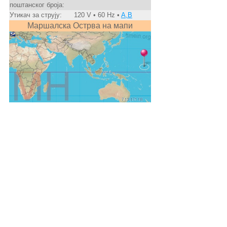
поштанског броја:
Утикач за струју:
120 V • 60 Hz •
A,B
Маршалска Острва на мапи