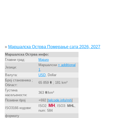
»
Маршалска Острва Померање сата 2026, 2027
Маршалска Острва инфо:
Главни град:
Majuro
Маршалски
+ additional
Језици:
1
.
Валута:
USD
, Dollar
Број становника ;
65 859
; 181 km²
Област:
Густина
363
/km²
насељености:
Позивни број
+692 [
telcode.info/mh
]
MH
ISO2:
, ISO3:
MHL
,
ISO3166 кодови:
num: 584
формату