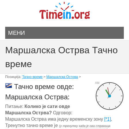
МЕНИ
Маршалска Острва Тачно
време
Позиција:
Тачно време
>
Маршалска Острва
>
AM
Тачно време овде:
Маршалска Острва:
Питање:
Колико је сати овде
Маршалска Острва?
Одговор:
Маршалска Острва има једну временску зону
[*1]
,
Тренутно тачно време је
(у тренутку када је ова страница