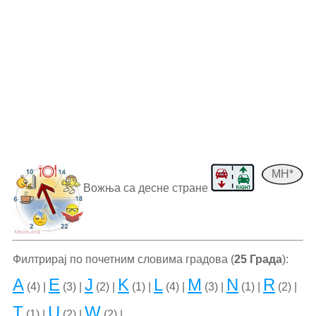
MH*
Вожња са десне стране
Филтрирај по почетним словима градова (
25 Града
):
A
E
J
K
L
M
N
R
(4) |
(3) |
(2) |
(1) |
(4) |
(3) |
(1) |
(2) |
T
U
W
(1) |
(2) |
(2) |