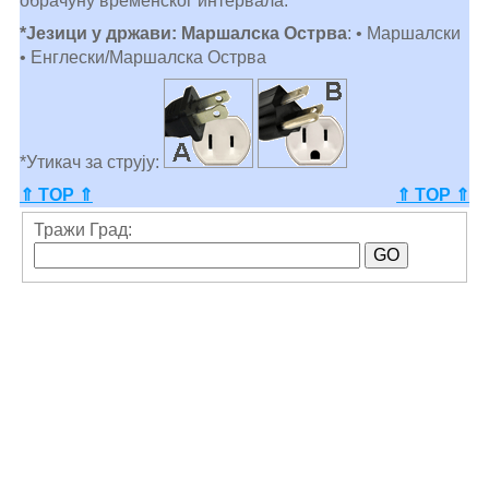
обрачуну временског интервала.
*Језици у држави: Маршалска Острва
: • Маршалски
• Енглески/Маршалска Острва
*Утикач за струју:
⇑ TOP ⇑
⇑ TOP ⇑
Тражи Град: