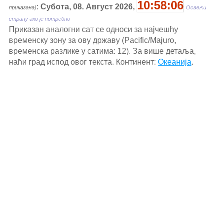
10:58:06
:
Субота, 08. Август 2026,
приказана)
Освежи
страну ако је потребно
Приказан аналогни сат се односи за најчешћу
временску зону за ову државу (Pacific/Majuro,
временска разлике у сатима: 12). За више детаља,
наћи град испод овог текста. Континент:
Океанија
.