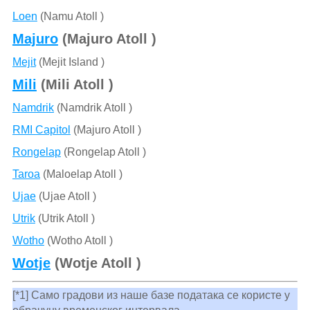
Loen
(Namu Atoll )
Majuro
(Majuro Atoll )
Mejit
(Mejit Island )
Mili
(Mili Atoll )
Namdrik
(Namdrik Atoll )
RMI Capitol
(Majuro Atoll )
Rongelap
(Rongelap Atoll )
Taroa
(Maloelap Atoll )
Ujae
(Ujae Atoll )
Utrik
(Utrik Atoll )
Wotho
(Wotho Atoll )
Wotje
(Wotje Atoll )
[*1] Само градови из наше базе података се користе у