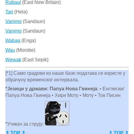
Rabaul
(East New Britain)
Tari
(Hela)
Vanimo
(Sandaun)
Vanimo
(Sandaun)
Wabag
(Enga)
Wau
(Morobe)
Wewak
(East Sepik)
[*1] Само градови из наше базе података се користе у
обрачуну временског интервала.
*Језици у држави: Папуа Нова Гвинеја
: • Енглески/
Папуа Нова Гвинеја • Хири Моту • Моту • Ток Писин
*Утикач за струју:
⇑ TOP ⇑
⇑ TOP ⇑