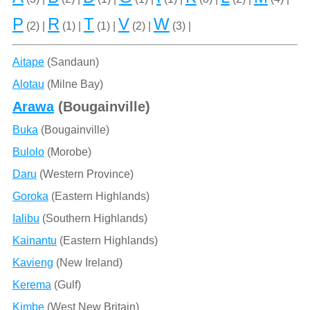
P
R
T
V
W
(2) |
(1) |
(1) |
(2) |
(3) |
Aitape
(Sandaun)
Alotau
(Milne Bay)
Arawa
(Bougainville)
Buka
(Bougainville)
Bulolo
(Morobe)
Daru
(Western Province)
Goroka
(Eastern Highlands)
Ialibu
(Southern Highlands)
Kainantu
(Eastern Highlands)
Kavieng
(New Ireland)
Kerema
(Gulf)
Kimbe
(West New Britain)