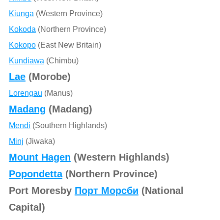
Kiunga
(Western Province)
Kokoda
(Northern Province)
Kokopo
(East New Britain)
Kundiawa
(Chimbu)
Lae
(Morobe)
Lorengau
(Manus)
Madang
(Madang)
Mendi
(Southern Highlands)
Minj
(Jiwaka)
Mount Hagen
(Western Highlands)
Popondetta
(Northern Province)
Port Moresby
Порт Морсби
(National
Capital)