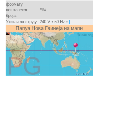
формату
поштанског
###
броја:
Утикач за струју:
240 V • 50 Hz •
I
Папуа Нова Гвинеја на мапи