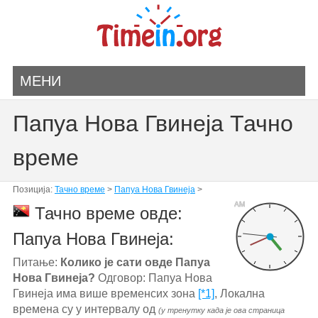
МЕНИ
Папуа Нова Гвинеја Тачно
време
Позиција:
Тачно време
>
Папуа Нова Гвинеја
>
AM
Тачно време овде:
Папуа Нова Гвинеја:
Питање:
Колико је сати овде Папуа
Нова Гвинеја?
Одговор: Папуа Нова
Гвинеја има више временсих зона
[*1]
, Локална
времена су у интервалу од
(у тренутку када је ова страница