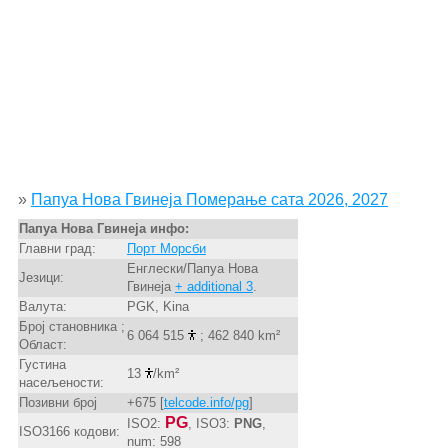
»
Папуа Нова Гвинеја Померање сата 2026, 2027
Папуа Нова Гвинеја инфо:
Главни град:
Порт Морсби
Енглески/Папуа Нова
Језици:
Гвинеја
+ additional 3
.
Валута:
PGK, Kina
Број становника ;
6 064 515
; 462 840 km²
Област:
Густина
13
/km²
насељености:
Позивни број
+675 [
telcode.info/pg
]
PG
ISO2:
, ISO3:
PNG
,
ISO3166 кодови:
num: 598