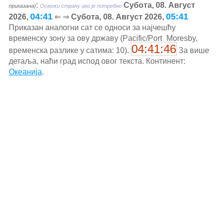
:
Субота, 08. Август
приказана)
Освежи страну ако је потребно
04:41
05:41
2026,
⇐ ⇒
Субота, 08. Август 2026,
Приказан аналогни сат се односи за најчешћу
временску зону за ову државу (Pacific/Port_Moresby,
04:41:46
временска разлике у сатима: 10).
За више
детаља, наћи град испод овог текста. Континент:
Океанија
.