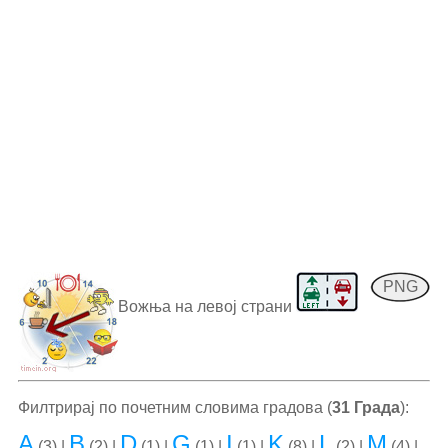
PNG
Вожња на левој страни
Филтрирај по почетним словима градова (
31 Града
):
A
B
D
G
I
K
L
M
(3) |
(2) |
(1) |
(1) |
(1) |
(8) |
(2) |
(4) |