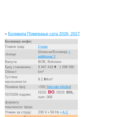
»
Боливија Померање сата 2026, 2027
Боливија инфо:
Главни град:
Сукре
Шпански/Боливија
+
Језици:
additional 2
.
Валута:
BOB, Boliviano
Број становника ;
9 947 418
; 1 098 580
Област:
km²
Густина
9.1
/km²
насељености:
Позивни број
+591 [
telcode.info/bo
]
BO
ISO2:
, ISO3:
BOL
,
ISO3166 кодови:
num: 068
формату
поштанског броја:
Утикач за струју:
230 V • 50 Hz •
A,C