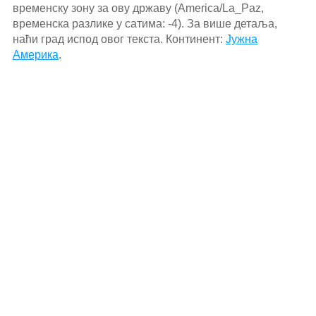
временску зону за ову државу (America/La_Paz,
временска разлике у сатима: -4). За више детаља,
наћи град испод овог текста. Континент:
Јужна
Америка
.