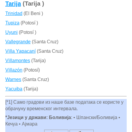
Tarija
(Tarija )
Trinidad
(El Beni )
Tupiza
(Potosí )
Uyuni
(Potosí )
Vallegrande
(Santa Cruz)
Villa Yapacaní
(Santa Cruz)
Villamontes
(Tarija)
Villazón
(Potosí)
Warnes
(Santa Cruz)
Yacuiba
(Tarija)
[*1] Само градови из наше базе података се користе у
обрачуну временског интервала.
*Језици у држави: Боливија
: • Шпански/Боливија •
Кечуа • Ајмара