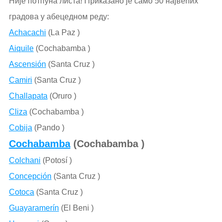
Није потпуна листа! Приказано је само 50 највећих
градова у абецедном реду:
Achacachi
(La Paz )
Aiquile
(Cochabamba )
Ascensión
(Santa Cruz )
Camiri
(Santa Cruz )
Challapata
(Oruro )
Cliza
(Cochabamba )
Cobija
(Pando )
Cochabamba
(Cochabamba )
Colchani
(Potosí )
Concepción
(Santa Cruz )
Cotoca
(Santa Cruz )
Guayaramerín
(El Beni )