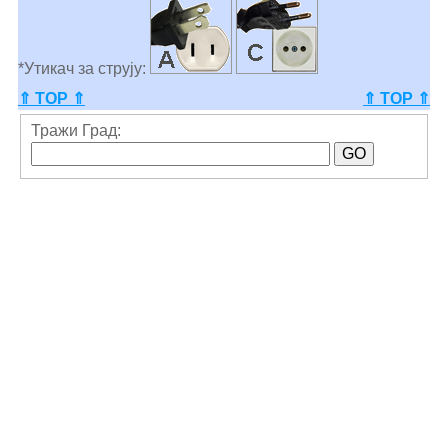
*Утикач за струју:
⇑ TOP ⇑
⇑ TOP ⇑
Тражи Град: