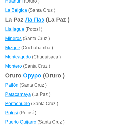
Huanuni
(Oruro )
La Bélgica
(Santa Cruz )
La Paz
Ла Паз
(La Paz )
Llallagua
(Potosí )
Mineros
(Santa Cruz )
Mizque
(Cochabamba )
Monteagudo
(Chuquisaca )
Montero
(Santa Cruz )
Oruro
Оруро
(Oruro )
Pailón
(Santa Cruz )
Patacamaya
(La Paz )
Portachuelo
(Santa Cruz )
Potosí
(Potosí )
Puerto Quijarro
(Santa Cruz )