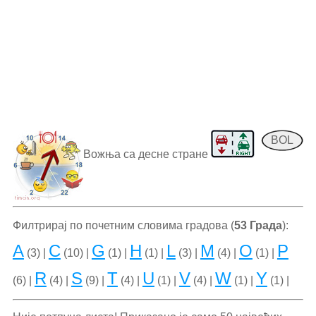
BOL
Вожња са десне стране
Филтрирај по почетним словима градова (
53 Града
):
A
C
G
H
L
M
O
P
(3) |
(10) |
(1) |
(1) |
(3) |
(4) |
(1) |
R
S
T
U
V
W
Y
(6) |
(4) |
(9) |
(4) |
(1) |
(4) |
(1) |
(1) |