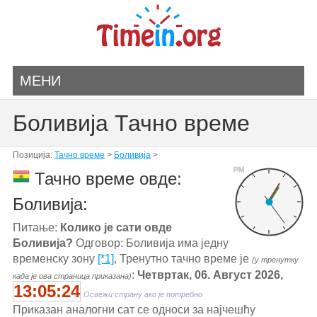
МЕНИ
Боливија Тачно време
Позиција:
Тачно време
>
Боливија
>
PM
Тачно време овде:
Боливија:
Питање:
Колико је сати овде
Боливија?
Одговор: Боливија има једну
временску зону
[*1]
, Тренутно тачно време је
(у тренутку
:
Четвртак, 06. Август 2026,
када је ова страница приказана)
13:05:24
Освежи страну ако је потребно
Приказан аналогни сат се односи за најчешћу