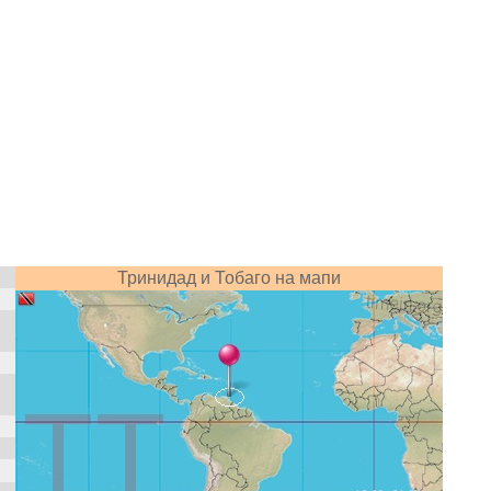
Тринидад и Тобаго на мапи