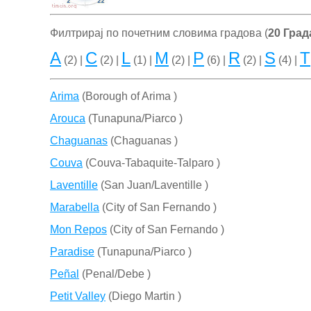
Филтрирај по почетним словима градова (
20 Град
A
C
L
M
P
R
S
T
(2) |
(2) |
(1) |
(2) |
(6) |
(2) |
(4) |
Arima
(Borough of Arima )
Arouca
(Tunapuna/Piarco )
Chaguanas
(Chaguanas )
Couva
(Couva-Tabaquite-Talparo )
Laventille
(San Juan/Laventille )
Marabella
(City of San Fernando )
Mon Repos
(City of San Fernando )
Paradise
(Tunapuna/Piarco )
Peñal
(Penal/Debe )
Petit Valley
(Diego Martin )