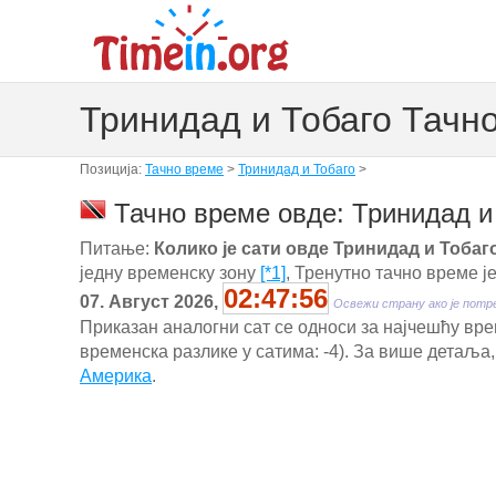
Тринидад и Тобаго Тачн
Позиција:
Тачно време
>
Тринидад и Тобаго
>
Тачно време овде: Тринидад и 
Питање:
Колико је сати овде Тринидад и Тобаг
једну временску зону
[*1]
, Тренутно тачно време ј
02:47:57
07. Август 2026,
Освежи страну ако је потр
Приказан аналогни сат се односи за најчешћу врем
временска разлике у сатима: -4). За више детаља,
Америка
.