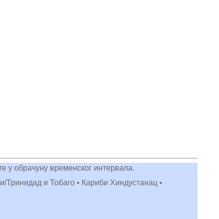
сте у обрачуну временског интервала.
ски/Тринидад и Тобаго • Кариби Хиндустанац •