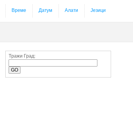
Време
Датум
Алати
Језици
Тражи Град: