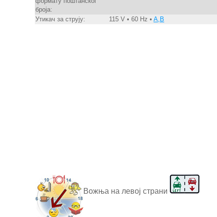
формату поштанског
броја:
Утикач за струју:
115 V • 60 Hz •
A,B
Вожња на левој страни