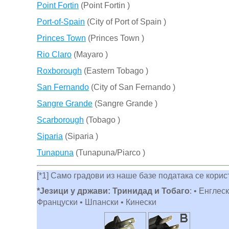
Point Fortin
(Point Fortin )
Port-of-Spain
(City of Port of Spain )
Princes Town
(Princes Town )
Rio Claro
(Mayaro )
Roxborough
(Eastern Tobago )
San Fernando
(City of San Fernando )
Sangre Grande
(Sangre Grande )
Scarborough
(Tobago )
Siparia
(Siparia )
Tunapuna
(Tunapuna/Piarco )
[*1] Само градови из наше базе података се кори
*Језици у држави: Тринидад и Тобаго
: • Енгле
Француски • Шпански • Кинески