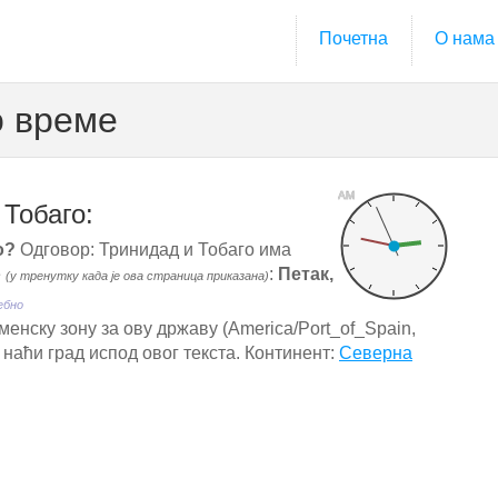
Почетна
О нама
о време
AM
Тобаго:
о?
Одговор: Тринидад и Тобаго има
е
:
Петак,
(у тренутку када је ова страница приказана)
ебно
енску зону за ову државу (America/Port_of_Spain,
 наћи град испод овог текста. Континент:
Северна