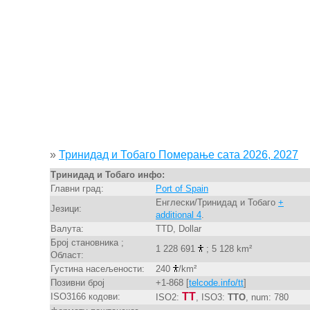
»
Тринидад и Тобаго Померање сата 2026, 2027
Тринидад и Тобаго инфо:
Главни град:
Port of Spain
Енглески/Тринидад и Тобаго
+
Језици:
additional 4
.
Валута:
TTD, Dollar
Број становника ;
1 228 691
; 5 128 km²
Област:
Густина насељености:
240
/km²
Позивни број
+1-868 [
telcode.info/tt
]
TT
ISO3166 кодови:
ISO2:
, ISO3:
TTO
, num: 780