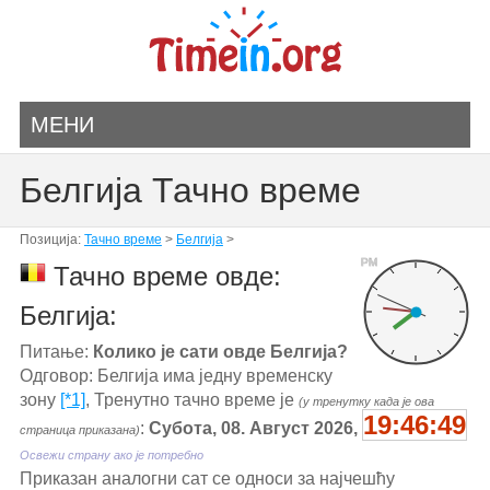
МЕНИ
Белгија Тачно време
Позиција:
Тачно време
>
Белгија
>
PM
Тачно време овде:
Белгија:
Питање:
Колико је сати овде Белгија?
Одговор: Белгија има једну временску
зону
[*1]
, Тренутно тачно време је
(у тренутку када је ова
19:46:49
:
Субота, 08. Август 2026,
страница приказана)
Освежи страну ако је потребно
Приказан аналогни сат се односи за најчешћу