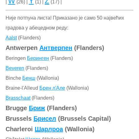
W
Y
Z
|
(26) |
(1) |
(17) |
Није потпуна листа! Приказано је само 50 највећих
градова у абецедном реду:
Aalst
(Flanders)
Antwerpen
Антверпен
(Flanders)
Beringen
Беринген
(Flanders)
Beveren
(Flanders)
Binche
Бенш
(Wallonia)
Braine-l'Alleud
Брен л'Але
(Wallonia)
Brasschaat
(Flanders)
Brugge
Бриж
(Flanders)
Brussels
Брисел
(Brussels Capital)
Charleroi
Шарлроа
(Wallonia)