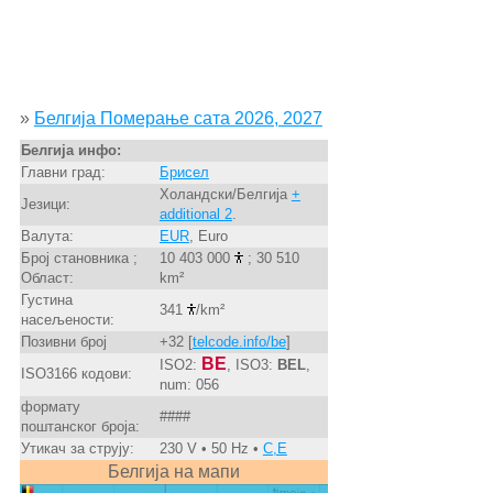
»
Белгија Померање сата 2026, 2027
Белгија инфо:
Главни град:
Брисел
Холандски/Белгија
+
Језици:
additional 2
.
Валута:
EUR
, Euro
Број становника ;
10 403 000
; 30 510
Област:
km²
Густина
341
/km²
насељености:
Позивни број
+32 [
telcode.info/be
]
BE
ISO2:
, ISO3:
BEL
,
ISO3166 кодови:
num: 056
формату
####
поштанског броја:
Утикач за струју:
230 V • 50 Hz •
C,E
Белгија на мапи