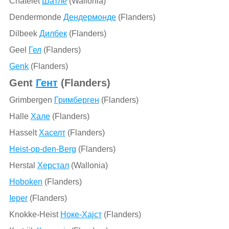
Châtelet
Шатле
(Wallonia)
Dendermonde
Дендермонде
(Flanders)
Dilbeek
Дилбек
(Flanders)
Geel
Гел
(Flanders)
Genk
(Flanders)
Gent
Гент
(Flanders)
Grimbergen
Гримберген
(Flanders)
Halle
Хале
(Flanders)
Hasselt
Хаселт
(Flanders)
Heist-op-den-Berg
(Flanders)
Herstal
Херстал
(Wallonia)
Hoboken
(Flanders)
Ieper
(Flanders)
Knokke-Heist
Ноке-Хајст
(Flanders)