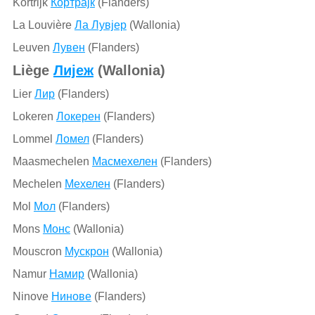
Kortrijk
Кортрајк
(Flanders)
La Louvière
Ла Лувјер
(Wallonia)
Leuven
Лувен
(Flanders)
Liège
Лијеж
(Wallonia)
Lier
Лир
(Flanders)
Lokeren
Локерен
(Flanders)
Lommel
Ломел
(Flanders)
Maasmechelen
Масмехелен
(Flanders)
Mechelen
Мехелен
(Flanders)
Mol
Мол
(Flanders)
Mons
Монс
(Wallonia)
Mouscron
Мускрон
(Wallonia)
Namur
Намир
(Wallonia)
Ninove
Нинове
(Flanders)