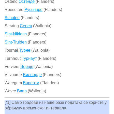
Ostend
Остенде
(Flanders)
Roeselare
Руселаре
(Flanders)
Schoten
(Flanders)
Seraing
Серен
(Wallonia)
Sint-Niklaas
(Flanders)
Sint-Truiden
(Flanders)
Tournai
Турне
(Wallonia)
Turnhout
Турнаут
(Flanders)
Verviers
Вервје
(Wallonia)
Vilvoorde
Вилворде
(Flanders)
Waregem
Варегем
(Flanders)
Wavre
Вавр
(Wallonia)
[*1] Само градови из наше базе података се користе у
обрачуну временског интервала.