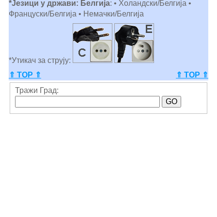
*Језици у држави: Белгија
: • Холандски/Белгија •
Француски/Белгија • Немачки/Белгија
*Утикач за струју:
⇑ TOP ⇑
⇑ TOP ⇑
Тражи Град: