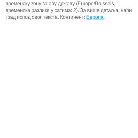
временску зону за ову државу (Europe/Brussels,
временска разлике у сатима: 2). За више детаља, наћи
град испод овог текста. Континент:
Европа
.