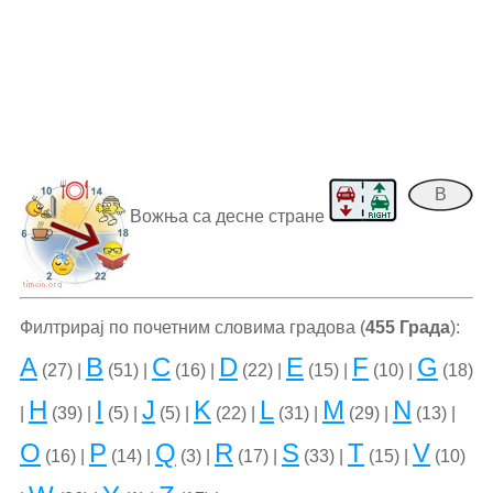
B
Вожња са десне стране
Филтрирај по почетним словима градова (
455 Града
):
A
B
C
D
E
F
G
(27) |
(51) |
(16) |
(22) |
(15) |
(10) |
(18)
H
I
J
K
L
M
N
|
(39) |
(5) |
(5) |
(22) |
(31) |
(29) |
(13) |
O
P
Q
R
S
T
V
(16) |
(14) |
(3) |
(17) |
(33) |
(15) |
(10)