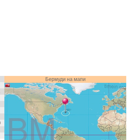
Бермуди на мапи
.
0