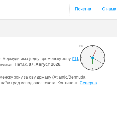
Почетна
О нама
PM
: Бермуди има једну временску зону
[*1]
,
:
Петак, 07. Август 2026,
риказана)
енску зону за ову државу (Atlantic/Bermuda,
 наћи град испод овог текста. Континент:
Северна