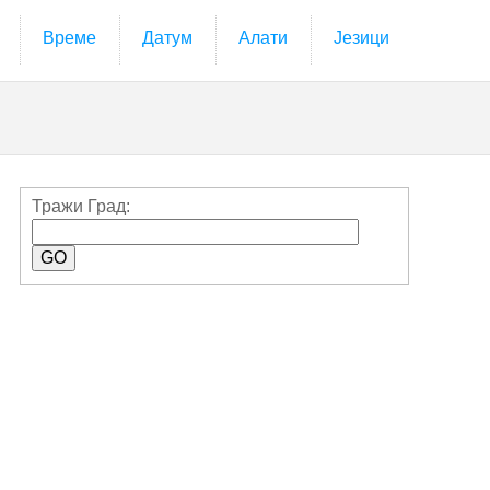
Време
Датум
Алати
Језици
Тражи Град: