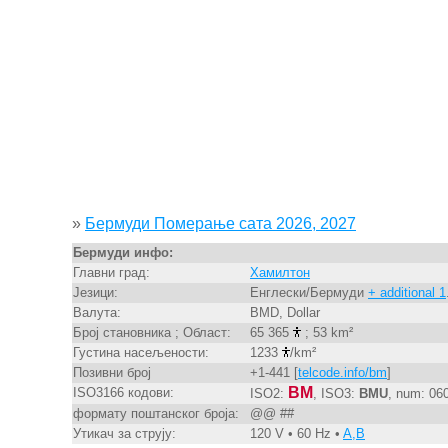
»
Бермуди Померање сата 2026, 2027
Бермуди инфо:
Главни град:
Хамилтон
Језици:
Енглески/Бермуди
+ additional 1
Валута:
BMD, Dollar
Број становника ; Област:
65 365
; 53 km²
Густина насељености:
1233
/km²
Позивни број
+1-441 [
telcode.info/bm
]
BM
ISO3166 кодови:
ISO2:
, ISO3:
BMU
, num: 06
формату поштанског броја:
@@ ##
Утикач за струју:
120 V • 60 Hz •
A,B