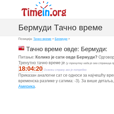
Бермуди Тачно време
Позиција:
Тачно време
>
Бермуди
>
Тачно време овде: Бермуди:
Питање:
Колико је сати овде Бермуди?
Одговор
Тренутно тачно време је
(у тренутку када је ова страница п
18:04:20
Освежи страну ако је потребно
Приказан аналогни сат се односи за најчешћу врем
временска разлике у сатима: -3). За више детаља,
Америка
.