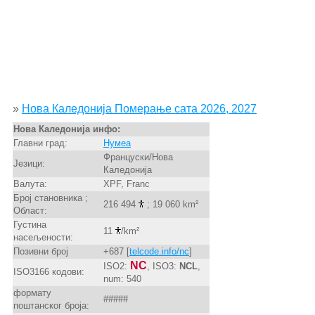
»
Нова Каледонија Померање сата 2026, 2027
Нова Каледонија инфо:
Главни град:
Нумеа
Француски/Нова
Језици:
Каледонија
Валута:
XPF, Franc
Број становника ;
216 494
; 19 060 km²
Област:
Густина
11
/km²
насељености:
Позивни број
+687 [
telcode.info/nc
]
NC
ISO2:
, ISO3:
NCL
,
ISO3166 кодови:
num: 540
формату
#####
поштанског броја: