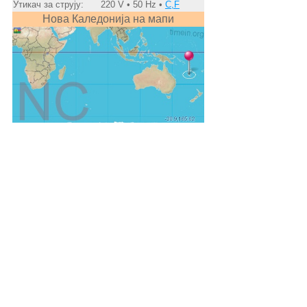
Утикач за струју:
220 V • 50 Hz •
C,F
Нова Каледонија на мапи