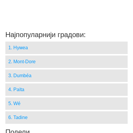
Најпопуларнији градови:
1. Нумеа
2. Mont-Dore
3. Dumbéa
4. Païta
5. Wé
6. Tadine
Подели