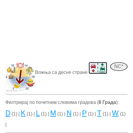
NC*
Вожња са десне стране
Филтрирај по почетним словима градова (
8 Града
):
D
K
L
M
N
P
T
W
(1) |
(1) |
(1) |
(1) |
(1) |
(1) |
(1) |
(1)
|