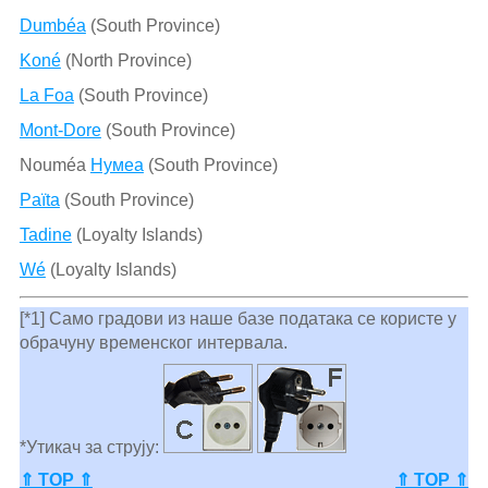
Dumbéa
(South Province)
Koné
(North Province)
La Foa
(South Province)
Mont-Dore
(South Province)
Nouméa
Нумеа
(South Province)
Païta
(South Province)
Tadine
(Loyalty Islands)
Wé
(Loyalty Islands)
[*1] Само градови из наше базе података се користе у
обрачуну временског интервала.
*Утикач за струју:
⇑ TOP ⇑
⇑ TOP ⇑