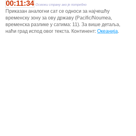
00:11:34
Освежи страну ако је потребно
Приказан аналогни сат се односи за најчешћу
временску зону за ову државу (Pacific/Noumea,
временска разлике у сатима: 11). За више детаља,
наћи град испод овог текста. Континент:
Океанија
.