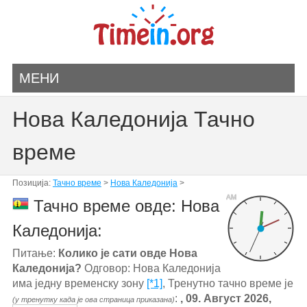
МЕНИ
Нова Каледонија Тачно
време
Позиција:
Тачно време
>
Нова Каледонија
>
AM
Тачно време овде: Нова
Каледонија:
Питање:
Колико је сати овде Нова
Каледонија?
Одговор: Нова Каледонија
има једну временску зону
[*1]
, Тренутно тачно време је
:
, 09. Август 2026,
(у тренутку када је ова страница приказана)