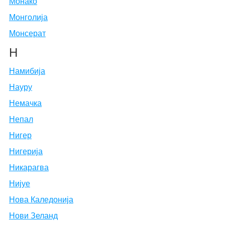
Монако
Монголија
Монсерат
Н
Намибија
Науру
Немачка
Непал
Нигер
Нигерија
Никарагва
Нијуе
Нова Каледонија
Нови Зеланд