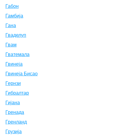
Габон
Гамбија
Гана
Гваделуп
Гвам
Гватемала
Гвинеја
Гвинеја Бисао
Гернзи
Гибралтар
Гијана
Гренада
Гренланд
Грузија