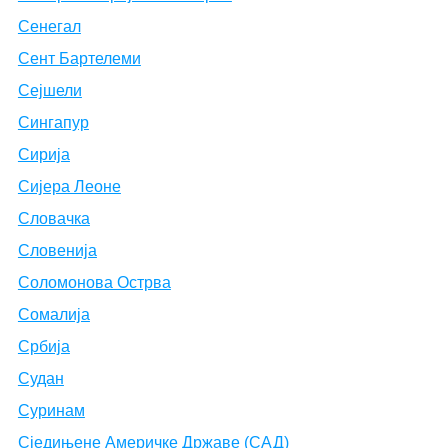
Сенегал
Сент Бартелеми
Сејшели
Сингапур
Сирија
Сијера Леоне
Словачка
Словенија
Соломонова Острва
Сомалија
Србија
Судан
Суринам
Сједињене Америчке Државе (САД)