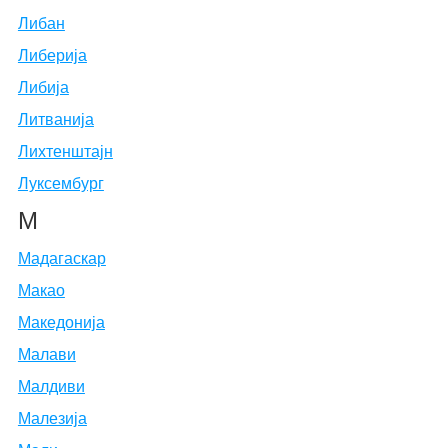
Либан
Либерија
Либија
Литванија
Лихтенштајн
Луксембург
М
Мадагаскар
Макао
Македонија
Малави
Малдиви
Малезија