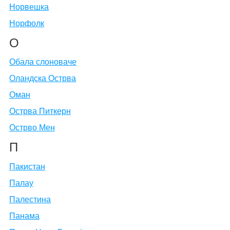
Норвешка
Норфолк
О
Обала слоноваче
Оландска Острва
Оман
Острва Питкерн
Острво Мен
П
Пакистан
Палау
Палестина
Панама