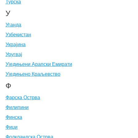
Турска
У
Уганда
Узбекистан
Украјина
Уругвај
Уједињени Арапски Емирати
Уједињено Краљевство
Ф
Фарска Острва
Филипини
Финска
Фиџи
Фолкландска Острва