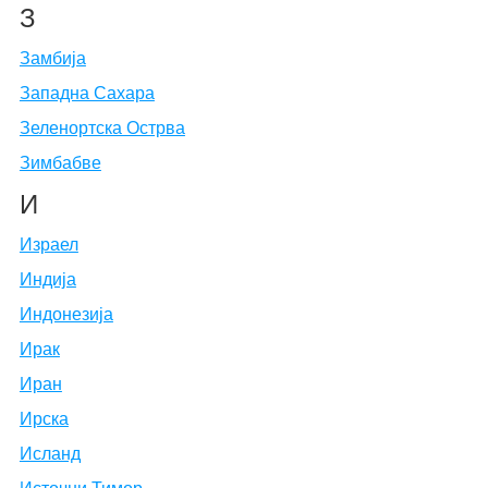
З
Замбија
Западна Сахара
Зеленортска Острва
Зимбабве
И
Израел
Индија
Индонезија
Ирак
Иран
Ирска
Исланд