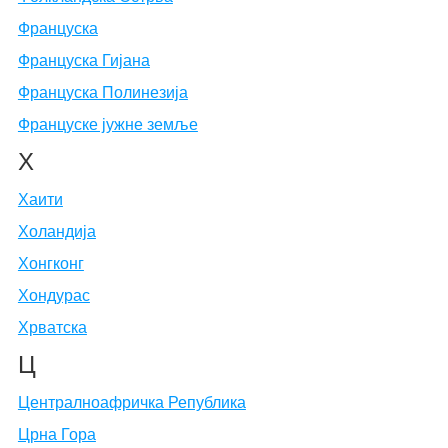
Француска
Француска Гијана
Француска Полинезија
Француске јужне земље
Х
Хаити
Холандија
Хонгконг
Хондурас
Хрватска
Ц
Централноафричка Република
Црна Гора