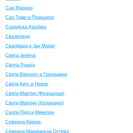
Сан Марино
Сао Томе и Принципе
Саудијска Арабија
Свазиленд
Свалбард и Јан Мајен
Света Јелена
Света Луција
Свети Винсент и Гренадини
Свети Китс и Невис
Свети Мартин (Француска)
Свети Мартин (Холандија)
Свети Пјер и Микелон
Северна Кореја
Северна Маријанска Острва