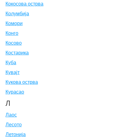
Кокосова острва
Колумбија
Комори
Конго
Косово
Костарика
Куба
Кувајт
Кукова острва
Курасао
Л
Лаос
Лесото
Летонија