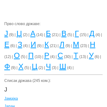
Прво слово државе:
Ј
Џ
А
Б
В
Г
Д
(9) |
(2) |
(14) |
(21) |
(5) |
(15) |
(4) |
Е
З
И
К
Л
М
Н
(6) |
(4) |
(9) |
(21) |
(9) |
(23) |
О
П
Р
С
Т
У
(12) |
(5) |
(10) |
(4) |
(30) |
(13) |
(6) |
Ф
Х
Ц
Ч
Ш
(9) |
(5) |
(2) |
(3) |
(4) |
Списак држава (245 ком.):
Ј
Јамајка
Јапан