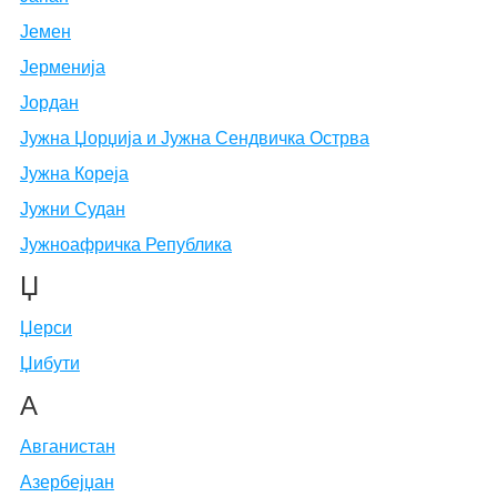
Јемен
Јерменија
Јордан
Јужна Џорџија и Јужна Сендвичка Острва
Јужна Кореја
Јужни Судан
Јужноафричка Република
Џ
Џерси
Џибути
А
Авганистан
Азербејџан