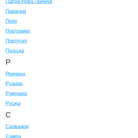
Папуа Нова Гвинеја
Парагвај
Перу
Порторико
Португал
Пољска
Р
Реинион
Руанда
Румунија
Русија
С
Салвадор
Самоа