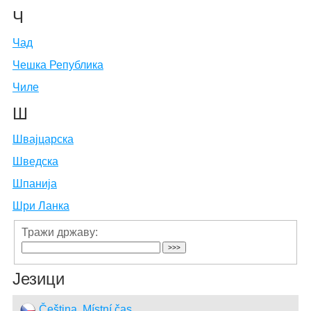
Ч
Чад
Чешка Република
Чиле
Ш
Швајцарска
Шведска
Шпанија
Шри Ланка
Тражи државу:
Језици
Čeština, Místní čas