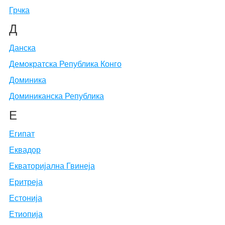
Грчка
Д
Данска
Демократска Република Конго
Доминика
Доминиканска Република
Е
Египат
Еквадор
Екваторијална Гвинеја
Еритреја
Естонија
Етиопија