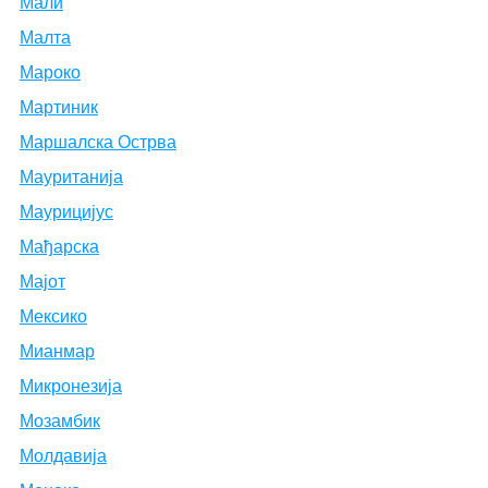
Мали
Малта
Мароко
Мартиник
Маршалска Острва
Мауританија
Маурицијус
Мађарска
Мајот
Мексико
Мианмар
Микронезија
Мозамбик
Молдавија