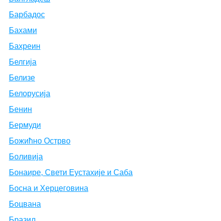
Барбадос
Бахами
Бахреин
Белгија
Белизе
Белорусија
Бенин
Бермуди
Божићно Острво
Боливија
Бонаире, Свети Еустахије и Саба
Босна и Херцеговина
Боцвана
Бразил