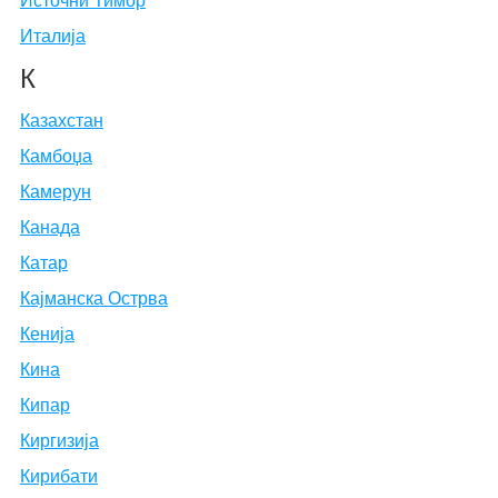
Источни Тимор
Италија
К
Казахстан
Камбоџа
Камерун
Канада
Катар
Кајманска Острва
Кенија
Кина
Кипар
Киргизија
Кирибати