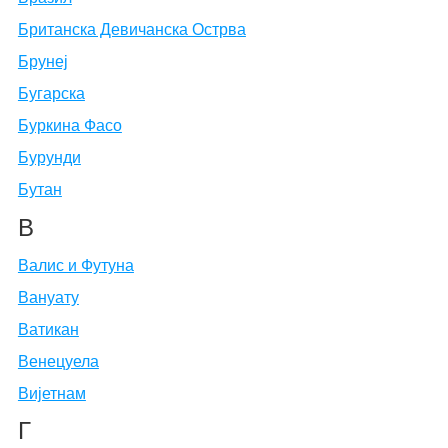
Британска Девичанска Острва
Брунеј
Бугарска
Буркина Фасо
Бурунди
Бутан
В
Валис и Футуна
Вануату
Ватикан
Венецуела
Вијетнам
Г