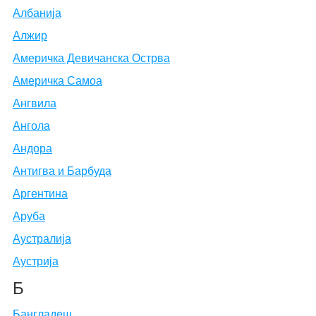
Албанија
Алжир
Америчка Девичанска Острва
Америчка Самоа
Ангвила
Ангола
Андора
Антигва и Барбуда
Аргентина
Аруба
Аустралија
Аустрија
Б
Бангладеш