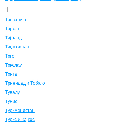
Т
Танзанија
Тајван
Тајланд
Таџикистан
Того
Токелау
Тонга
Тринидад и Тобаго
Тувалу
Тунис
Туркменистан
Туркс и Кајкос