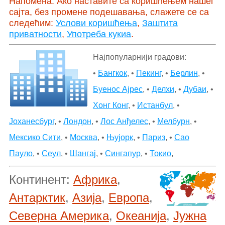
Напомена: Ако наставите са коришћењем нашег
сајта, без промене подешавања, слажете се са
следећим:
Услови коришћења
,
Заштита
приватности
,
Употреба кукиа
.
Најпопуларнији градови:
•
Бангкок
, •
Пекинг
, •
Берлин
, •
Буенос Ајрес
, •
Делхи
, •
Дубаи
, •
Хонг Конг
, •
Истанбул
, •
Јоханесбург
, •
Лондон
, •
Лос Анђелес
, •
Мелбурн
, •
Мексико Сити
, •
Москва
, •
Њујорк
, •
Париз
, •
Сао
Пауло
, •
Сеул
, •
Шангај
, •
Сингапур
, •
Токио
,
Континент:
Африка
,
Антарктик
,
Азија
,
Европа
,
Северна Америка
,
Океанија
,
Јужна