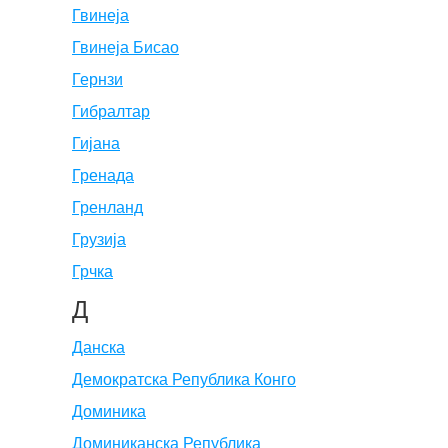
Гвинеја
Гвинеја Бисао
Гернзи
Гибралтар
Гијана
Гренада
Гренланд
Грузија
Грчка
Д
Данска
Демократска Република Конго
Доминика
Доминиканска Република