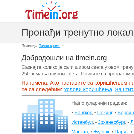
Пронађи тренутно локал
Позиција:
Тачно време
>
Добродошли на timein.org
Сазнајте колико је сати широм света у овом трену
250 земаља широм света. Почните са претрагом д
Напомена: Ако наставите са коришћењем на
се са следећим:
Услови коришћења
,
Заштит
Најпопуларнији градови:
•
Бангкок
, •
Пекинг
, •
Берлин
Истанбул
, •
Јоханесбург
, •
Л
Москва
, •
Њујорк
, •
Париз
, •