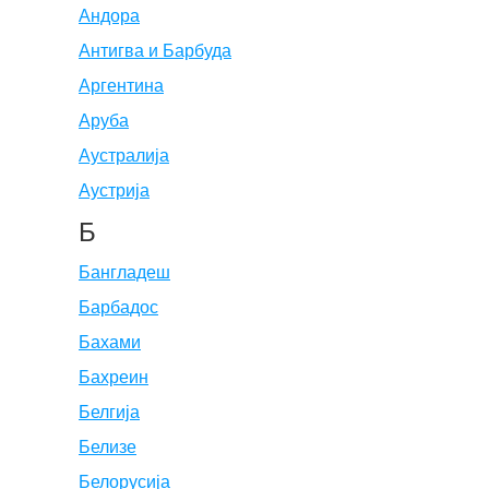
Андора
Антигва и Барбуда
Аргентина
Аруба
Аустралија
Аустрија
Б
Бангладеш
Барбадос
Бахами
Бахреин
Белгија
Белизе
Белорусија