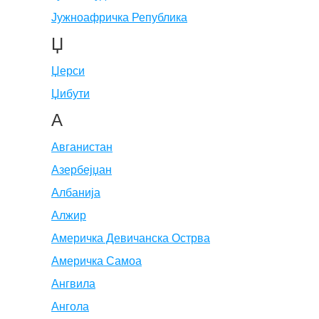
Јужноафричка Република
Џ
Џерси
Џибути
А
Авганистан
Азербејџан
Албанија
Алжир
Америчка Девичанска Острва
Америчка Самоа
Ангвила
Ангола