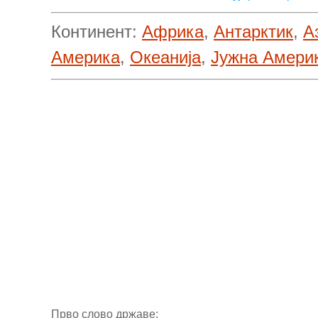
Континент:
Африка
,
Антарктик
,
А
Америка
,
Океанија
,
Јужна Амери
Прво слово државе: