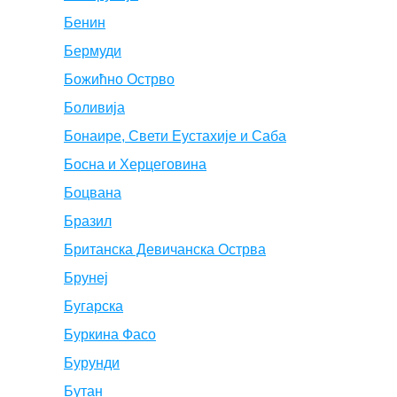
Бенин
Бермуди
Божићно Острво
Боливија
Бонаире, Свети Еустахије и Саба
Босна и Херцеговина
Боцвана
Бразил
Британска Девичанска Острва
Брунеј
Бугарска
Буркина Фасо
Бурунди
Бутан