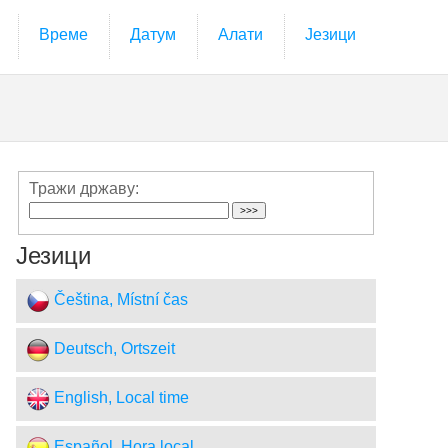
Време
Датум
Алати
Језици
Тражи државу:
Језици
Čeština, Místní čas
Deutsch, Ortszeit
English, Local time
Español, Hora local