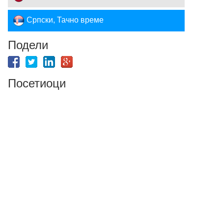
Српски, Тачно време
Подели
Посетиоци