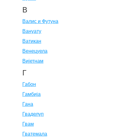
В
Валис и Футуна
Вануату
Ватикан
Венецуела
Вијетнам
Г
Габон
Гамбија
Гана
Гваделуп
Гвам
Гватемала