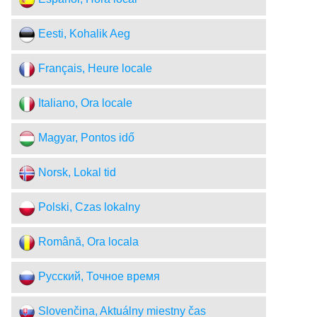
Eesti, Kohalik Aeg
Français, Heure locale
Italiano, Ora locale
Magyar, Pontos idő
Norsk, Lokal tid
Polski, Czas lokalny
Română, Ora locala
Русский, Точное время
Slovenčina, Aktuálny miestny čas