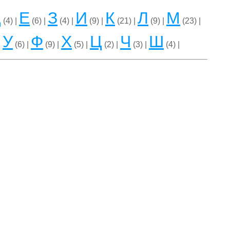
Д
Е
З
И
К
Л
М
(4) |
(6) |
(4) |
(9) |
(21) |
(9) |
(23) |
У
Ф
Х
Ц
Ч
Ш
|
(6) |
(9) |
(5) |
(2) |
(3) |
(4) |