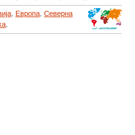
зија
,
Европа
,
Северна
ка
,