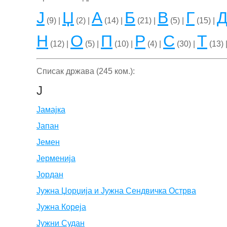
Ј
Џ
А
Б
В
Г
(9) |
(2) |
(14) |
(21) |
(5) |
(15) |
Н
О
П
Р
С
Т
(12) |
(5) |
(10) |
(4) |
(30) |
(13) 
Списак држава (245 ком.):
Ј
Јамајка
Јапан
Јемен
Јерменија
Јордан
Јужна Џорџија и Јужна Сендвичка Острва
Јужна Кореја
Јужни Судан