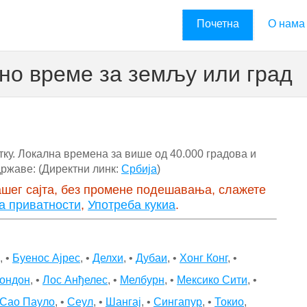
Почетна
О нама
но време за земљу или град
тку. Локална времена за више од 40.000 градова и
ржаве: (Директни линк:
Србија
)
шег сајта, без промене подешавања, слажете
а приватности
,
Употреба кукиа
.
, •
Буенос Ајрес
, •
Делхи
, •
Дубаи
, •
Хонг Конг
, •
ондон
, •
Лос Анђелес
, •
Мелбурн
, •
Мексико Сити
, •
Сао Пауло
, •
Сеул
, •
Шангај
, •
Сингапур
, •
Токио
,