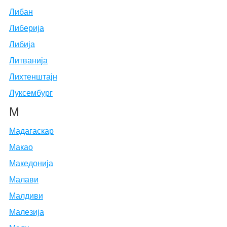
Либан
Либерија
Либија
Литванија
Лихтенштајн
Луксембург
М
Мадагаскар
Макао
Македонија
Малави
Малдиви
Малезија