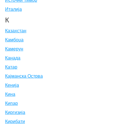
Источни Тимор
Италија
К
Казахстан
Камбоџа
Камерун
Канада
Катар
Кајманска Острва
Кенија
Кина
Кипар
Киргизија
Кирибати