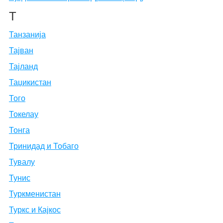
Т
Танзанија
Тајван
Тајланд
Таџикистан
Того
Токелау
Тонга
Тринидад и Тобаго
Тувалу
Тунис
Туркменистан
Туркс и Кајкос