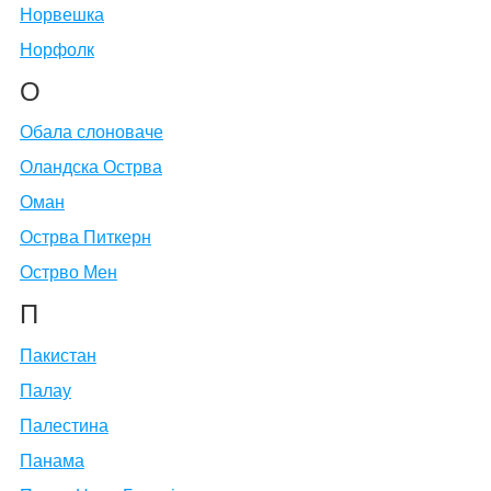
Норвешка
Норфолк
О
Обала слоноваче
Оландска Острва
Оман
Острва Питкерн
Острво Мен
П
Пакистан
Палау
Палестина
Панама