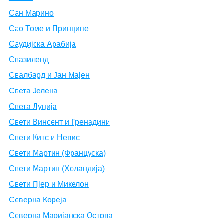
Сан Марино
Сао Томе и Принципе
Саудијска Арабија
Свазиленд
Свалбард и Јан Мајен
Света Јелена
Света Луција
Свети Винсент и Гренадини
Свети Китс и Невис
Свети Мартин (Француска)
Свети Мартин (Холандија)
Свети Пјер и Микелон
Северна Кореја
Северна Маријанска Острва