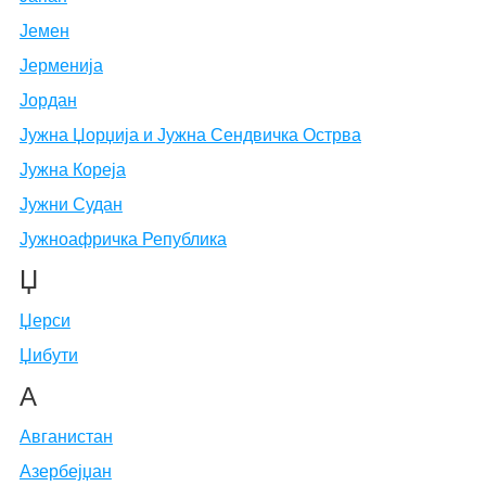
Јемен
Јерменија
Јордан
Јужна Џорџија и Јужна Сендвичка Острва
Јужна Кореја
Јужни Судан
Јужноафричка Република
Џ
Џерси
Џибути
А
Авганистан
Азербејџан