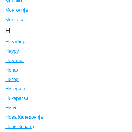
Монако
Монголија
Монсерат
Н
Намибија
Науру
Немачка
Непал
Нигер
Нигерија
Никарагва
Нијуе
Нова Каледонија
Нови Зеланд