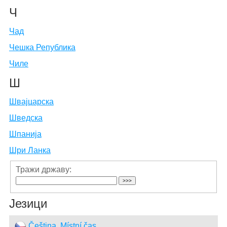
Ч
Чад
Чешка Република
Чиле
Ш
Швајцарска
Шведска
Шпанија
Шри Ланка
Тражи државу:
Језици
Čeština, Místní čas