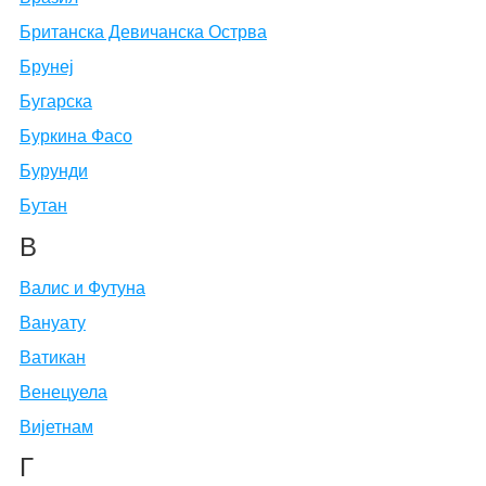
Британска Девичанска Острва
Брунеј
Бугарска
Буркина Фасо
Бурунди
Бутан
В
Валис и Футуна
Вануату
Ватикан
Венецуела
Вијетнам
Г