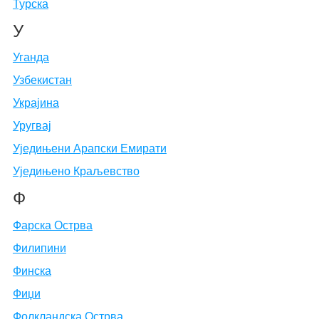
Турска
У
Уганда
Узбекистан
Украјина
Уругвај
Уједињени Арапски Емирати
Уједињено Краљевство
Ф
Фарска Острва
Филипини
Финска
Фиџи
Фолкландска Острва