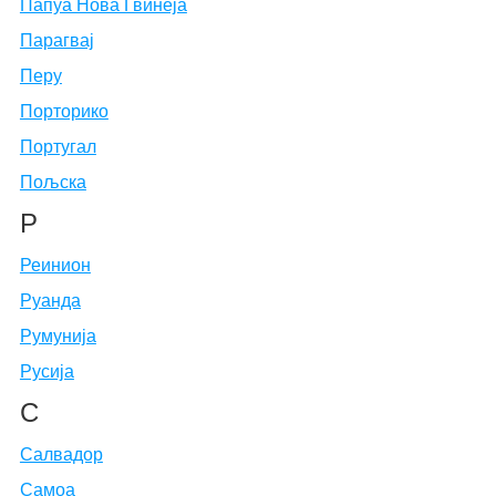
Папуа Нова Гвинеја
Парагвај
Перу
Порторико
Португал
Пољска
Р
Реинион
Руанда
Румунија
Русија
С
Салвадор
Самоа