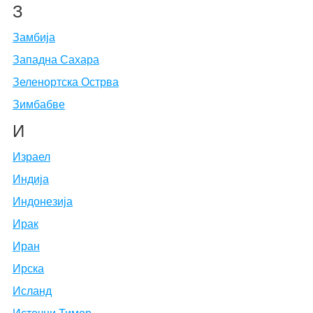
З
Замбија
Западна Сахара
Зеленортска Острва
Зимбабве
И
Израел
Индија
Индонезија
Ирак
Иран
Ирска
Исланд