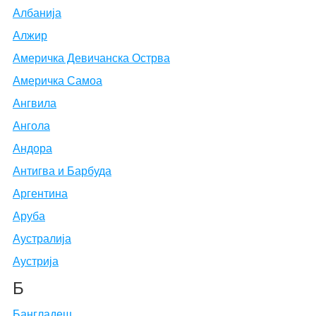
Албанија
Алжир
Америчка Девичанска Острва
Америчка Самоа
Ангвила
Ангола
Андора
Антигва и Барбуда
Аргентина
Аруба
Аустралија
Аустрија
Б
Бангладеш