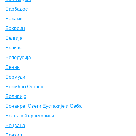
Барбадос
Бахами
Бахреин
Белгија
Белизе
Белорусија
Бенин
Бермуди
Божићно Острво
Боливија
Бонаире, Свети Еустахије и Саба
Босна и Херцеговина
Боцвана
Бразил