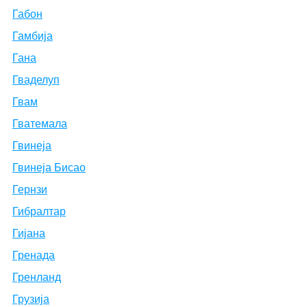
Габон
Гамбија
Гана
Гваделуп
Гвам
Гватемала
Гвинеја
Гвинеја Бисао
Гернзи
Гибралтар
Гијана
Гренада
Гренланд
Грузија