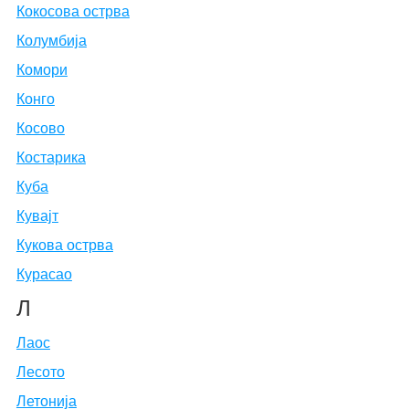
Кокосова острва
Колумбија
Комори
Конго
Косово
Костарика
Куба
Кувајт
Кукова острва
Курасао
Л
Лаос
Лесото
Летонија