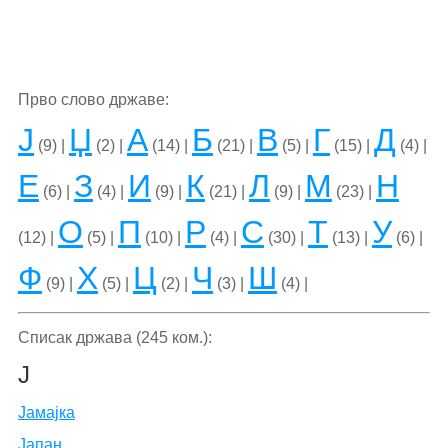
Прво слово државе:
Ј
Џ
А
Б
В
Г
Д
(9) |
(2) |
(14) |
(21) |
(5) |
(15) |
(4) |
Е
З
И
К
Л
М
Н
(6) |
(4) |
(9) |
(21) |
(9) |
(23) |
О
П
Р
С
Т
У
(12) |
(5) |
(10) |
(4) |
(30) |
(13) |
(6) |
Ф
Х
Ц
Ч
Ш
(9) |
(5) |
(2) |
(3) |
(4) |
Списак држава (245 ком.):
Ј
Јамајка
Јапан