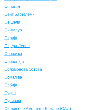
Сенегал
Сент Бартелеми
Сејшели
Сингапур
Сирија
Сијера Леоне
Словачка
Словенија
Соломонова Острва
Сомалија
Србија
Судан
Суринам
Сједињене Америчке Државе (САД)