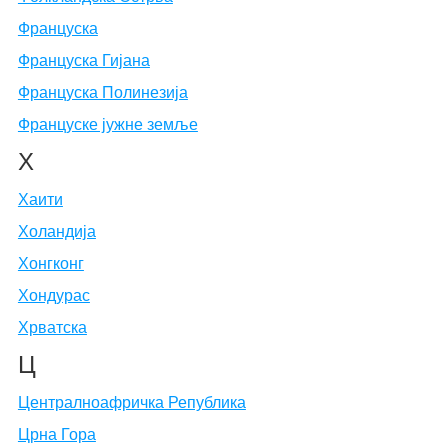
Француска
Француска Гијана
Француска Полинезија
Француске јужне земље
Х
Хаити
Холандија
Хонгконг
Хондурас
Хрватска
Ц
Централноафричка Република
Црна Гора