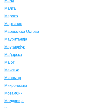
Мали
Малта
Мароко
Мартиник
Маршалска Острва
Мауританија
Маурицијус
Мађарска
Мајот
Мексико
Мианмар
Микронезија
Мозамбик
Молдавија