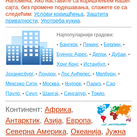
Напомена: Ако наставите са коришћењем нашег
сајта, без промене подешавања, слажете се са
следећим:
Услови коришћења
,
Заштита
приватности
,
Употреба кукиа
.
Најпопуларнији градови:
•
Бангкок
, •
Пекинг
, •
Берлин
, •
Буенос Ајрес
, •
Делхи
, •
Дубаи
, •
Хонг Конг
, •
Истанбул
, •
Јоханесбург
, •
Лондон
, •
Лос Анђелес
, •
Мелбурн
, •
Мексико Сити
, •
Москва
, •
Њујорк
, •
Париз
, •
Сао
Пауло
, •
Сеул
, •
Шангај
, •
Сингапур
, •
Токио
,
Континент:
Африка
,
Антарктик
,
Азија
,
Европа
,
Северна Америка
,
Океанија
,
Јужна