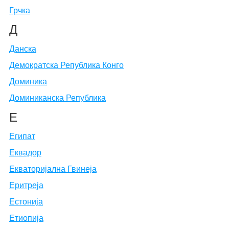
Грчка
Д
Данска
Демократска Република Конго
Доминика
Доминиканска Република
Е
Египат
Еквадор
Екваторијална Гвинеја
Еритреја
Естонија
Етиопија