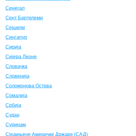
Сенегал
Сент Бартелеми
Сејшели
Сингапур
Сирија
Сијера Леоне
Словачка
Словенија
Соломонова Острва
Сомалија
Србија
Судан
Суринам
Сједињене Америчке Државе (САД)