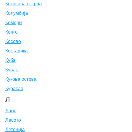
Кокосова острва
Колумбија
Комори
Конго
Косово
Костарика
Куба
Кувајт
Кукова острва
Курасао
Л
Лаос
Лесото
Летонија