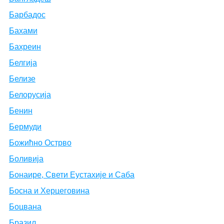
Барбадос
Бахами
Бахреин
Белгија
Белизе
Белорусија
Бенин
Бермуди
Божићно Острво
Боливија
Бонаире, Свети Еустахије и Саба
Босна и Херцеговина
Боцвана
Бразил