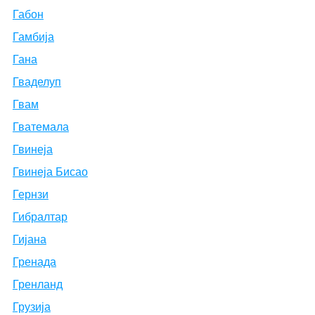
Габон
Гамбија
Гана
Гваделуп
Гвам
Гватемала
Гвинеја
Гвинеја Бисао
Гернзи
Гибралтар
Гијана
Гренада
Гренланд
Грузија