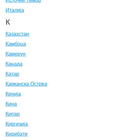
Источни Тимор
Италија
К
Казахстан
Камбоџа
Камерун
Канада
Катар
Кајманска Острва
Кенија
Кина
Кипар
Киргизија
Кирибати