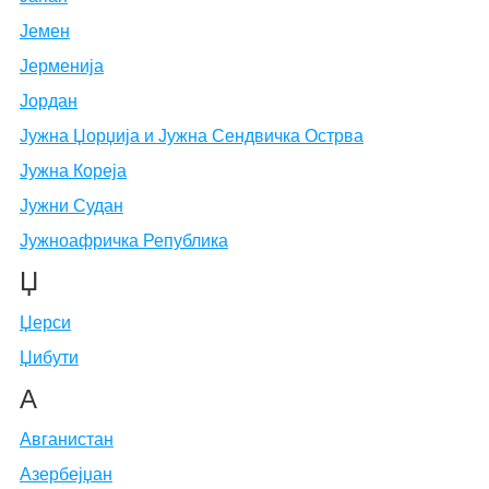
Јемен
Јерменија
Јордан
Јужна Џорџија и Јужна Сендвичка Острва
Јужна Кореја
Јужни Судан
Јужноафричка Република
Џ
Џерси
Џибути
А
Авганистан
Азербејџан