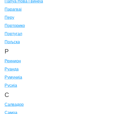
Папуа Нова Гвинеја
Парагвај
Перу
Порторико
Португал
Пољска
Р
Реинион
Руанда
Румунија
Русија
С
Салвадор
Самоа