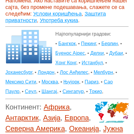
Напомена: Ако наставите са коришћењем нашег
сајта, без промене подешавања, слажете се са
следећим:
Услови коришћења
,
Заштита
приватности
,
Употреба кукиа
.
Најпопуларнији градови:
•
Бангкок
, •
Пекинг
, •
Берлин
, •
Буенос Ајрес
, •
Делхи
, •
Дубаи
, •
Хонг Конг
, •
Истанбул
, •
Јоханесбург
, •
Лондон
, •
Лос Анђелес
, •
Мелбурн
, •
Мексико Сити
, •
Москва
, •
Њујорк
, •
Париз
, •
Сао
Пауло
, •
Сеул
, •
Шангај
, •
Сингапур
, •
Токио
,
Континент:
Африка
,
Антарктик
,
Азија
,
Европа
,
Северна Америка
,
Океанија
,
Јужна