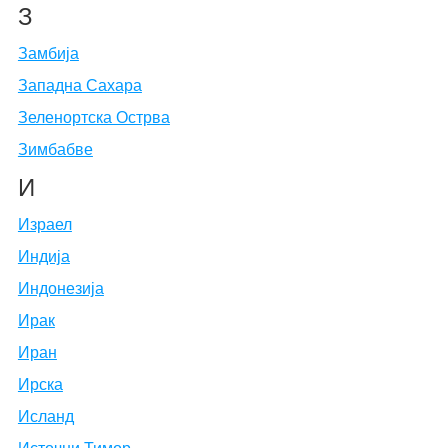
З
Замбија
Западна Сахара
Зеленортска Острва
Зимбабве
И
Израел
Индија
Индонезија
Ирак
Иран
Ирска
Исланд