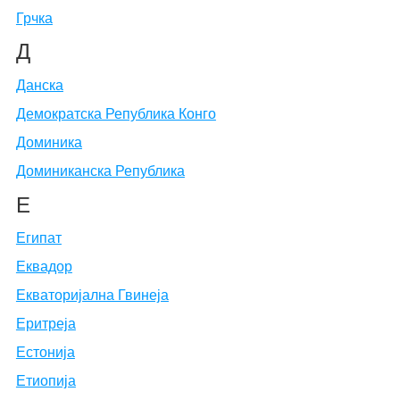
Грчка
Д
Данска
Демократска Република Конго
Доминика
Доминиканска Република
Е
Египат
Еквадор
Екваторијална Гвинеја
Еритреја
Естонија
Етиопија