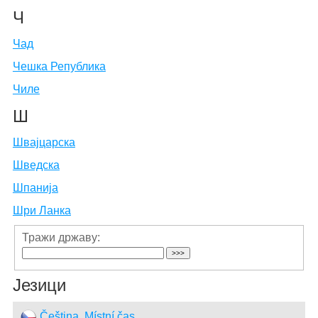
Ч
Чад
Чешка Република
Чиле
Ш
Швајцарска
Шведска
Шпанија
Шри Ланка
Тражи државу:
Језици
Čeština, Místní čas