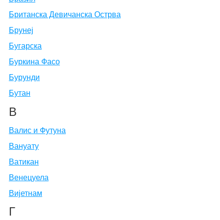
Британска Девичанска Острва
Брунеј
Бугарска
Буркина Фасо
Бурунди
Бутан
В
Валис и Футуна
Вануату
Ватикан
Венецуела
Вијетнам
Г