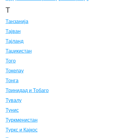
Т
Танзанија
Тајван
Тајланд
Таџикистан
Того
Токелау
Тонга
Тринидад и Тобаго
Тувалу
Тунис
Туркменистан
Туркс и Кајкос