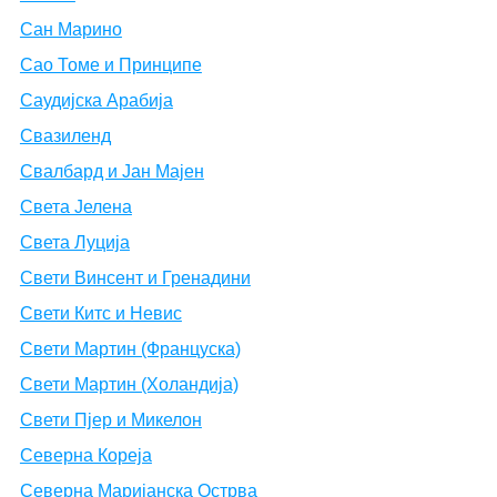
Сан Марино
Сао Томе и Принципе
Саудијска Арабија
Свазиленд
Свалбард и Јан Мајен
Света Јелена
Света Луција
Свети Винсент и Гренадини
Свети Китс и Невис
Свети Мартин (Француска)
Свети Мартин (Холандија)
Свети Пјер и Микелон
Северна Кореја
Северна Маријанска Острва