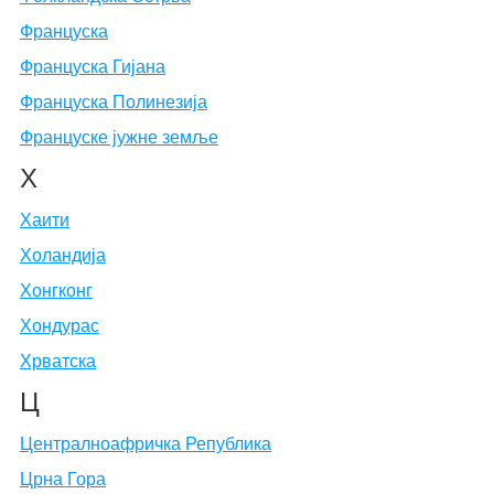
Француска
Француска Гијана
Француска Полинезија
Француске јужне земље
Х
Хаити
Холандија
Хонгконг
Хондурас
Хрватска
Ц
Централноафричка Република
Црна Гора