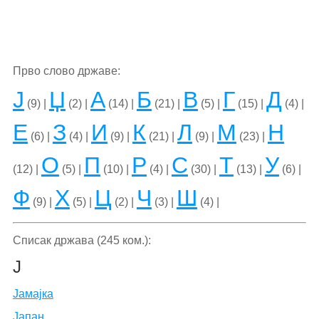
Прво слово државе:
Ј
Џ
А
Б
В
Г
Д
(9) |
(2) |
(14) |
(21) |
(5) |
(15) |
(4) |
Е
З
И
К
Л
М
Н
(6) |
(4) |
(9) |
(21) |
(9) |
(23) |
О
П
Р
С
Т
У
(12) |
(5) |
(10) |
(4) |
(30) |
(13) |
(6) |
Ф
Х
Ц
Ч
Ш
(9) |
(5) |
(2) |
(3) |
(4) |
Списак држава (245 ком.):
Ј
Јамајка
Јапан