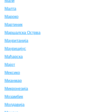
Мали
Малта
Мароко
Мартиник
Маршалска Острва
Мауританија
Маурицијус
Мађарска
Мајот
Мексико
Мианмар
Микронезија
Мозамбик
Молдавија