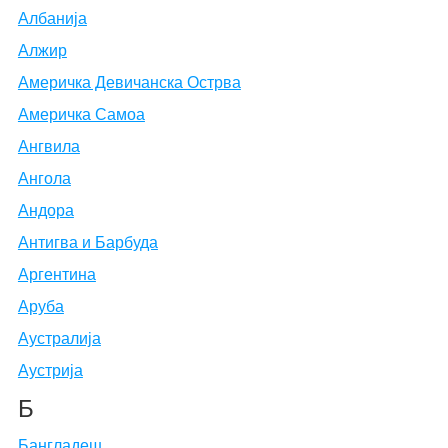
Албанија
Алжир
Америчка Девичанска Острва
Америчка Самоа
Ангвила
Ангола
Андора
Антигва и Барбуда
Аргентина
Аруба
Аустралија
Аустрија
Б
Бангладеш