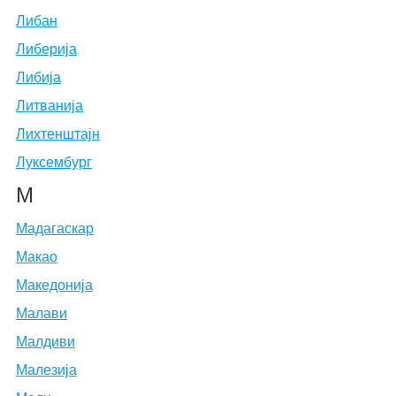
Либан
Либерија
Либија
Литванија
Лихтенштајн
Луксембург
М
Мадагаскар
Макао
Македонија
Малави
Малдиви
Малезија