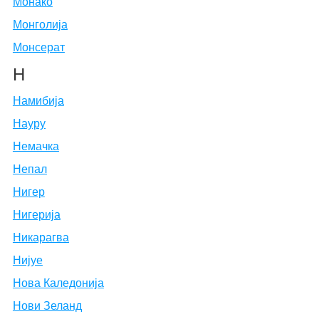
Монако
Монголија
Монсерат
Н
Намибија
Науру
Немачка
Непал
Нигер
Нигерија
Никарагва
Нијуе
Нова Каледонија
Нови Зеланд