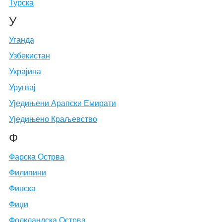
Турска
У
Уганда
Узбекистан
Украјина
Уругвај
Уједињени Арапски Емирати
Уједињено Краљевство
Ф
Фарска Острва
Филипини
Финска
Фиџи
Фолкландска Острва