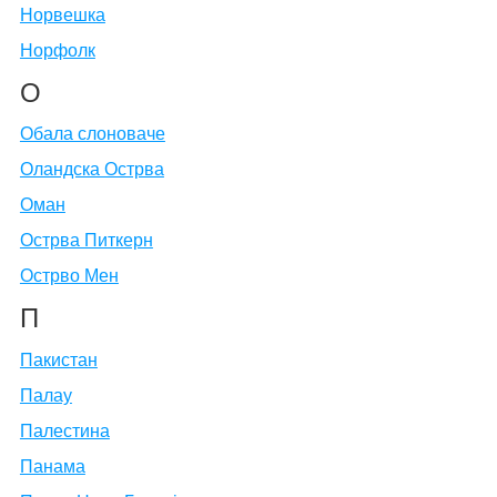
Норвешка
Норфолк
О
Обала слоноваче
Оландска Острва
Оман
Острва Питкерн
Острво Мен
П
Пакистан
Палау
Палестина
Панама