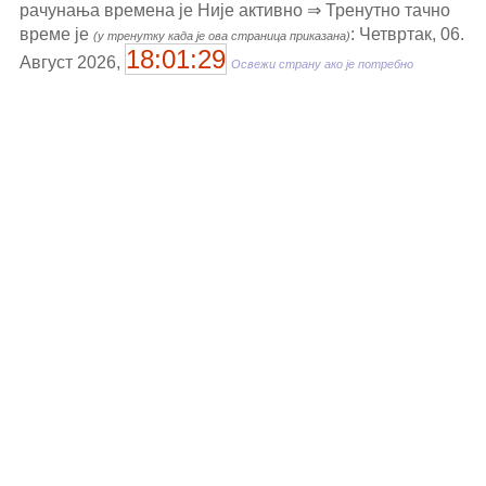
рачунања времена је Није активно ⇒ Тренутно тачно
време је
: Четвртак, 06.
(у тренутку када је ова страница приказана)
18:01:29
Август 2026,
Освежи страну ако је потребно