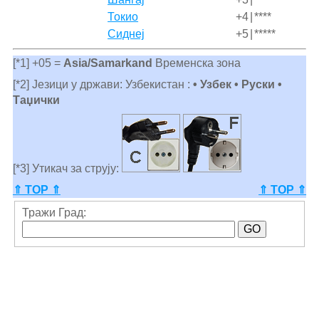
Токио
+4
|
****
Сиднеј
+5
|
*****
[*1] +05 =
Asia/Samarkand
Временска зона
[*2] Језици у држави: Узбекистан :
• Узбек • Руски •
Таџички
[*3] Утикач за струју:
⇑ TOP ⇑
⇑ TOP ⇑
Тражи Град: