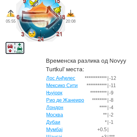
05:55
20:08
Временска разлика од Novyy
Turtkul’ места:
Лос Анђелес
************
|
-12
Мексико Сити
***********
|
-11
Њујорк
*********
|
-9
Рио де Жанеиро
********
|
-8
Лондон
****
|
-4
Москва
**
|
-2
Дубаи
*
|
-1
Мумбај
+0.5
|
Шангај
+3
|
***