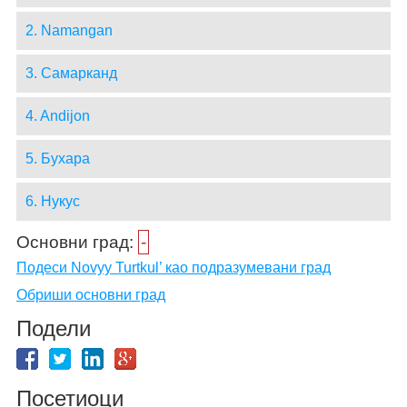
2. Namangan
3. Самарканд
4. Andijon
5. Бухара
6. Нукус
Основни град:
-
Подеси Novyy Turtkul’ као подразумевани град
Обриши основни град
Подели
Посетиоци