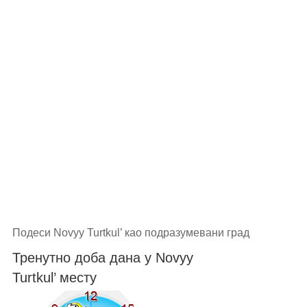
Подеси Novyy Turtkul’ као подразумевани град
Тренутно доба дана у Novyy
Turtkul’ месту