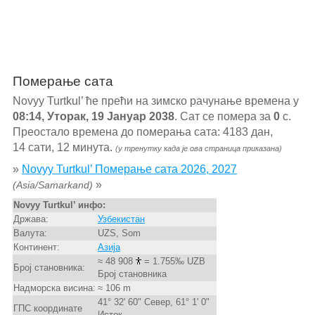
Померање сата
Novyy Turtkul’ ће прећи на зимско рачунање времена у
08:14, Уторак, 19 Јануар 2038
. Сат се помера за
0
с.
Преостало времена до померања сата: 4183 дан,
14 сати, 12 минута.
(у тренутку када је ова страница приказана)
»
Novyy Turtkul’ Померање сата 2026, 2027
»
(Asia/Samarkand)
Novyy Turtkul’ инфо:
Држава:
Узбекистан
Валута:
UZS, Som
Континент:
Азија
≈ 48 908
= 1.755‰ UZB
Број становника:
Број становника
Надморска висина:
≈ 106 m
41° 32' 60" Север, 61° 1' 0"
ГПС координате
Исток