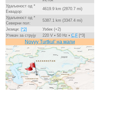
Удаљеност од *
4619.9 km (2870.7 mi)
Еквадор:
Удаљеност од *
5387.1 km (3347.4 mi)
Северни пол:
Језици:
[*2]
Узбек (+2)
Утикач за струју
220 V • 50 Hz •
C,F
[*3]
Novyy Turtkul’ на мапи