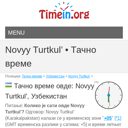
MENU
Novyy Turtkul’ • Тачно
време
Позиција:
Тачно време
>
Узбекистан
>
Novyy Turtkul’
>
PM
Тачно време овде: Novyy
Turtkul’, Узбекистан
Питање:
Колико је сати овде Novyy
Turtkul’?
Одговор: Novyy Turtkul’
(Karakalpakstan) налази се у временској зони "
+05
"
[*1]
(GMT временска разлике у сатима: +5) и време летњег