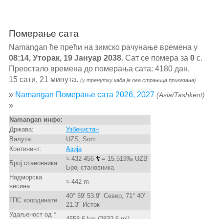
Померање сата
Namangan ће прећи на зимско рачунање времена у
08:14, Уторак, 19 Јануар 2038
. Сат се помера за
0
с.
Преостало времена до померања сата: 4180 дан,
15 сати, 21 минута.
(у тренутку када је ова страница приказана)
»
Namangan Померање сата 2026, 2027
(Asia/Tashkent)
»
Namangan инфо:
Држава:
Узбекистан
Валута:
UZS, Som
Континент:
Азија
≈ 432 456
= 15.519‰ UZB
Број становника:
Број становника
Надморска
≈ 442 m
висина:
40° 59' 53.9" Север, 71° 40'
ГПС координате
21.3" Исток
Удаљеност од *
4558.6 km (2832.6 mi)