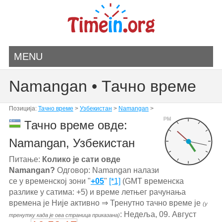
MENU
Namangan • Тачно време
Позиција:
Тачно време
>
Узбекистан
>
Namangan
>
PM
Тачно време овде:
Namangan, Узбекистан
Питање:
Колико је сати овде
Namangan?
Одговор: Namangan налази
се у временској зони "
+05
"
[*1]
(GMT временска
разлике у сатима: +5) и време летњег рачунања
времена је Није активно ⇒ Тренутно тачно време је
(у
: Недеља, 09. Август
тренутку када је ова страница приказана)