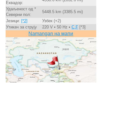
Еквадор:
Удаљеност од *
5448.5 km (3385.5 mi)
Северни пол:
Језици:
[*2]
Узбек (+2)
Утикач за струју
220 V • 50 Hz •
C,F
[*3]
Namangan на мапи