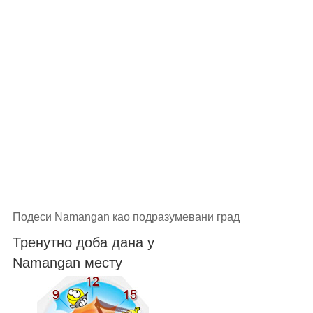
Подеси Namangan као подразумевани град
Тренутно доба дана у
Namangan месту