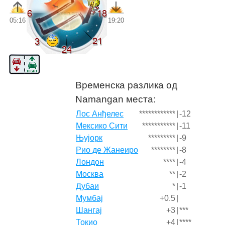
05:16
19:20
Временска разлика од
Namangan места:
Лос Анђелес
************
|
-12
Мексико Сити
***********
|
-11
Њујорк
*********
|
-9
Рио де Жанеиро
********
|
-8
Лондон
****
|
-4
Москва
**
|
-2
Дубаи
*
|
-1
Мумбај
+0.5
|
Шангај
+3
|
***
Токио
+4
|
****