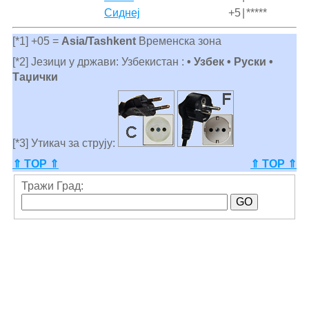
Сиднеј
+5
|
*****
[*1] +05 =
Asia/Tashkent
Временска зона
[*2] Језици у држави: Узбекистан :
• Узбек • Руски •
Таџички
[*3] Утикач за струју:
⇑ TOP ⇑
⇑ TOP ⇑
Тражи Град: