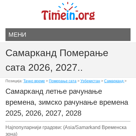
МЕНИ
Самарканд Померање
сата 2026, 2027..
Позиција:
Тачно време
>
Померање сата
>
Узбекистан
>
Самарканд
>
Самарканд летње рачунање
времена, зимско рачунање времена
2025, 2026, 2027, 2028
Најпопуларнији градови: (Asia/Samarkand Временска
зона)