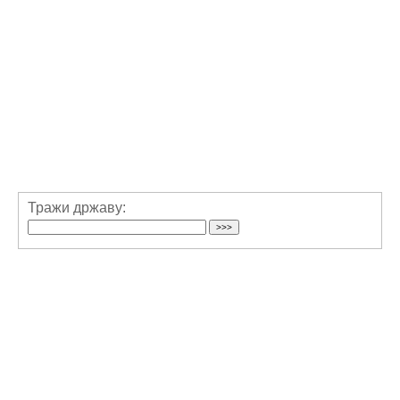
Тражи државу: