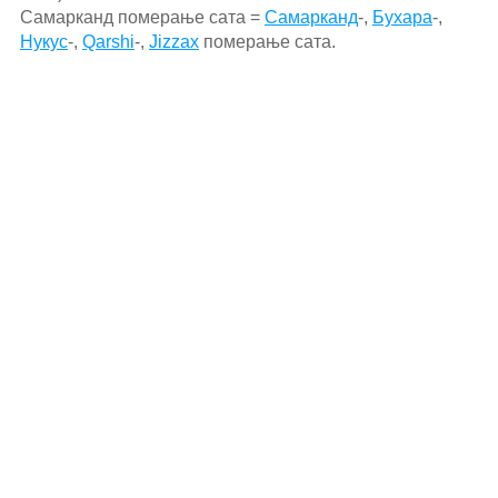
Самарканд померање сата =
Самарканд
-,
Бухара
-,
Нукус
-,
Qarshi
-,
Jizzax
померање сата.