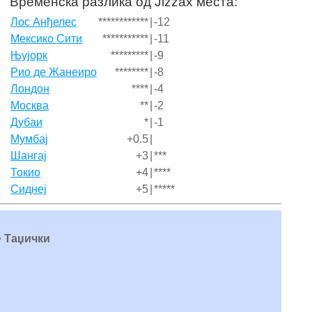
Временска разлика од Jizzax места:
Лос Анђелес
************
|
-12
Мексико Сити
***********
|
-11
Њујорк
*********
|
-9
Рио де Жанеиро
********
|
-8
Лондон
****
|
-4
Москва
**
|
-2
Дубаи
*
|
-1
Мумбај
+0.5
|
Шангај
+3
|
***
Токио
+4
|
****
Сиднеј
+5
|
*****
 • Таџички