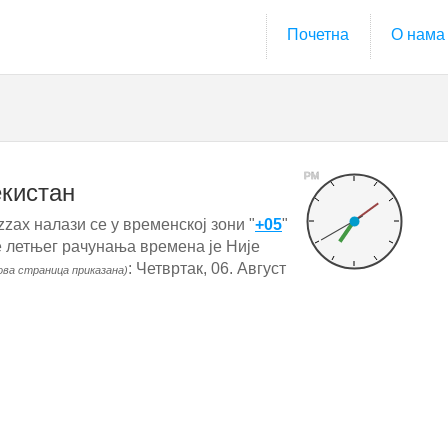
Почетна
О нама
PM
екистан
zzax налази се у временској зони "
+05
"
е летњег рачунања времена је Није
: Четвртак, 06. Август
 ова страница приказана)