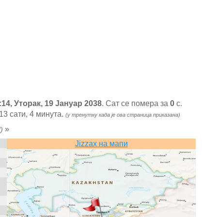
:14, Уторак, 19 Јануар 2038
. Сат се помера за
0
с.
3 сати, 4 минута.
(у тренутку када је ова страница приказана)
»
)
Jizzax на мапи