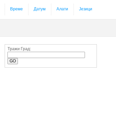
Време
Датум
Алати
Језици
Тражи Град: