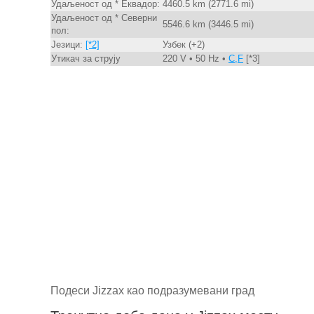
Удаљеност од * Еквадор:
4460.5 km (2771.6 mi)
Удаљеност од * Северни
5546.6 km (3446.5 mi)
пол:
Језици:
[*2]
Узбек (+2)
Утикач за струју
220 V • 50 Hz •
C,F
[*3]
Подеси Jizzax као подразумевани град