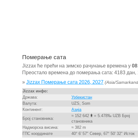
Померање сата
Jizzax ће прећи на зимско рачунање времена у
08
Преостало времена до померања сата: 4183 дан, 1
»
Jizzax Померање сата 2026, 2027
(Asia/Samarkand
Jizzax инфо:
Држава:
Узбекистан
Валута:
UZS, Som
Континент:
Азија
≈ 152 642
= 5.478‰ UZB Број
Број становника:
становника
Надморска висина:
≈ 382 m
ГПС координате
40° 6' 57" Север, 67° 50' 32" Исток