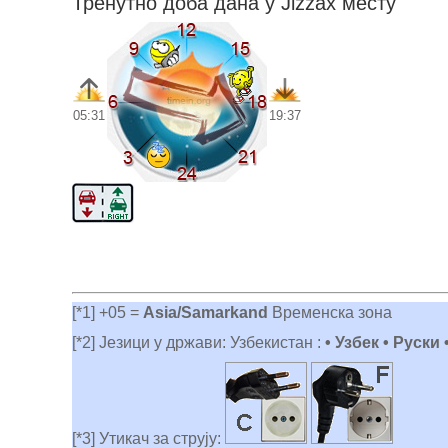
Тренутно доба дана у Jizzax месту
05:31
19:37
[*1] +05 =
Asia/Samarkand
Временска зона
[*2] Језици у држави: Узбекистан :
• Узбек • Руски
[*3] Утикач за струју: