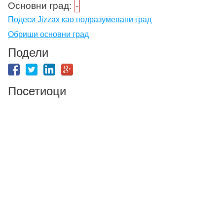
Основни град:
-
Подеси Jizzax као подразумевани град
Обриши основни град
Подели
Посетиоци