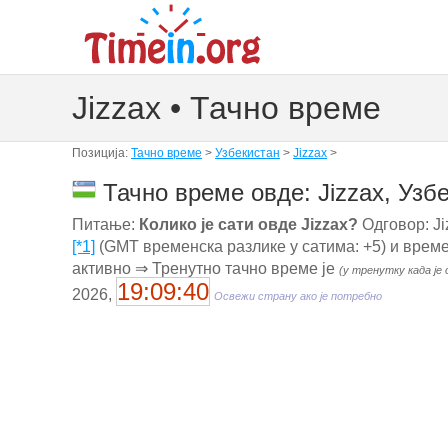
Jizzax • Тачно време
Позиција:
Тачно време
>
Узбекистан
>
Jizzax
>
Тачно време овде: Jizzax, Узб
Питање:
Колико је сати овде Jizzax?
Одговор: Ji
[*1]
(GMT временска разлике у сатима: +5) и врем
активно ⇒ Тренутно тачно време је
(у тренутку када је
19:09:41
2026,
Освежи страну ако је потребно