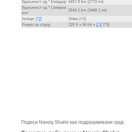
Удаљеност од * Еквадор:
4457.9 km (2770 mi)
Удаљеност од * Северни
5549.1 km (3448.1 mi)
пол:
Језици:
[*2]
Узбек (+2)
Утикач за струју
220 V • 50 Hz •
C,F
[*3]
Подеси Navoiy Shahri као подразумевани град