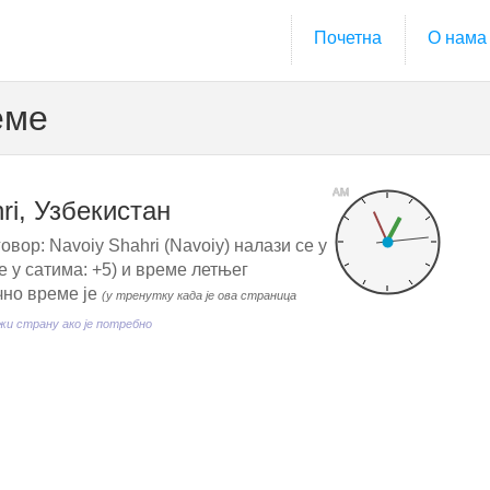
Почетна
О нама
еме
AM
ri, Узбекистан
овор: Navoiy Shahri (Navoiy) налази се у
 у сатима: +5) и време летњег
чно време је
(у тренутку када је ова страница
и страну ако је потребно