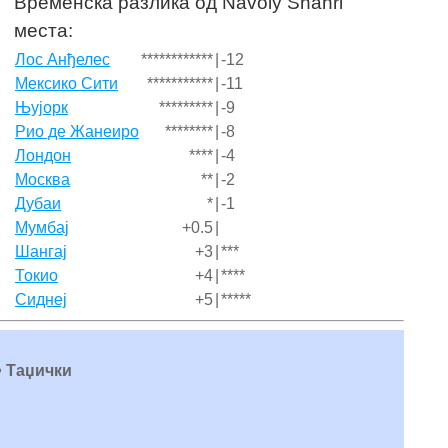
Временска разлика од Navoiy Shahri
места:
Лос Анђелес
************
|
-12
Мексико Сити
***********
|
-11
Њујорк
*********
|
-9
Рио де Жанеиро
********
|
-8
Лондон
****
|
-4
Москва
**
|
-2
Дубаи
*
|
-1
Мумбај
+0.5
|
Шангај
+3
|
***
Токио
+4
|
****
Сиднеј
+5
|
*****
 • Таџички