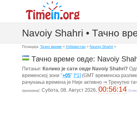
Navoiy Shahri • Тачно вр
Позиција:
Тачно време
>
Узбекистан
>
Navoiy Shahri
>
Тачно време овде: Navoiy Shah
Питање:
Колико је сати овде Navoiy Shahri?
Одг
временској зони "
+05
"
[*1]
(GMT временска разлике
рачунања времена је Није активно ⇒ Тренутно та
00:56:15
: Субота, 08. Август 2026,
приказана)
Освеж