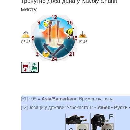
Тренутно доба дана у Navoiy Shahri
месту
05:43
19:45
[*1] +05 =
Asia/Samarkand
Временска зона
[*2] Језици у држави: Узбекистан :
• Узбек • Руски