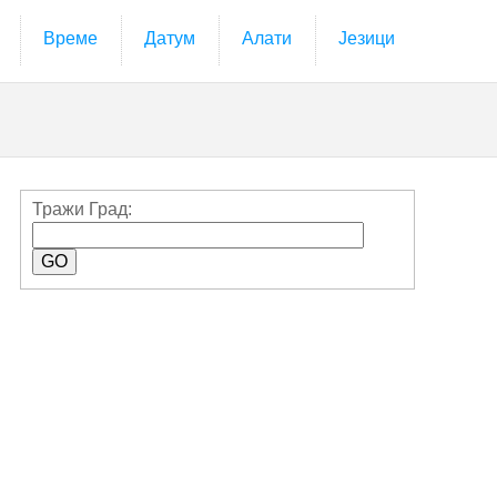
Време
Датум
Алати
Језици
Тражи Град: