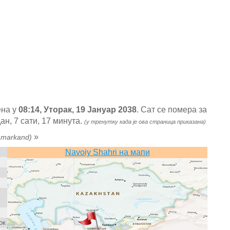
ена у
08:14, Уторак, 19 Јануар 2038
. Сат се помера за
н, 7 сати, 17 минута.
(у тренутку када је ова страница приказана)
»
amarkand)
Navoiy Shahri на мапи
ок