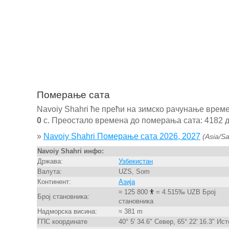
Померање сата
Navoiy Shahri ће прећи на зимско рачунање врем
0
с. Преостало времена до померања сата: 4182 да
»
Navoiy Shahri Померање сата 2026, 2027
(Asia/S
Navoiy Shahri инфо:
Држава:
Узбекистан
Валута:
UZS, Som
Континент:
Азија
≈ 125 800
= 4.515‰ UZB Број
Број становника:
становника
Надморска висина:
≈ 381 m
ГПС координате
40° 5' 34.6" Север, 65° 22' 16.3" Ист