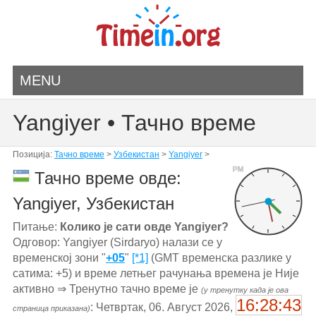
MENU
Yangiyer • Тачно време
Позиција:
Тачно време
>
Узбекистан
>
Yangiyer
>
PM
Тачно време овде:
Yangiyer, Узбекистан
Питање:
Колико је сати овде Yangiyer?
Одговор: Yangiyer (Sirdaryo) налази се у
временској зони "
+05
"
[*1]
(GMT временска разлике у
сатима: +5) и време летњег рачунања времена је Није
активно ⇒ Тренутно тачно време је
(у тренутку када је ова
16:28:43
: Четвртак, 06. Август 2026,
страница приказана)