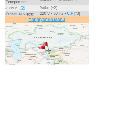
Северни пол:
Језици:
[*2]
Узбек (+2)
Утикач за струју
220 V • 50 Hz •
C,F
[*3]
Yangiyer на мапи