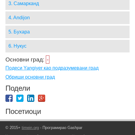
3. Самарканд
4. Andijon
5. Бухара
6. Нукус
Основни град:
-
Подеси Yangiyer као подразумевани град
Обриши основни град
Подели
Посетиоци
© 2015+
timein.org
- Програмирао Gashpar