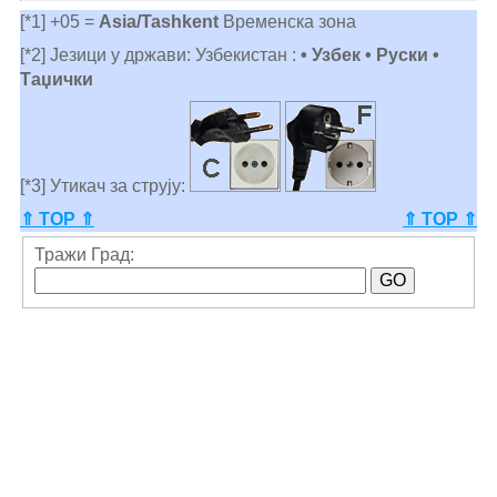
[*1] +05 =
Asia/Tashkent
Временска зона
[*2] Језици у држави: Узбекистан :
• Узбек • Руски •
Таџички
[*3] Утикач за струју:
⇑ TOP ⇑
⇑ TOP ⇑
Тражи Град: