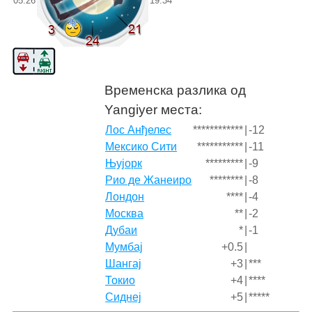
05:26
19:34
Временска разлика од
Yangiyer места:
Лос Анђелес
************
|
-12
Мексико Сити
***********
|
-11
Њујорк
*********
|
-9
Рио де Жанеиро
********
|
-8
Лондон
****
|
-4
Москва
**
|
-2
Дубаи
*
|
-1
Мумбај
+0.5
|
Шангај
+3
|
***
Токио
+4
|
****
Сиднеј
+5
|
*****