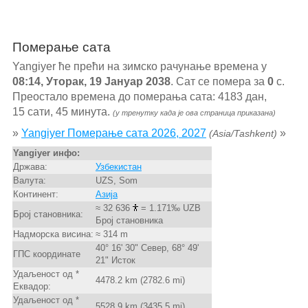
Померање сата
Yangiyer ће прећи на зимско рачунање времена у
08:14, Уторак, 19 Јануар 2038
. Сат се помера за
0
с.
Преостало времена до померања сата: 4183 дан,
15 сати, 45 минута.
(у тренутку када је ова страница приказана)
»
Yangiyer Померање сата 2026, 2027
»
(Asia/Tashkent)
Yangiyer инфо:
Држава:
Узбекистан
Валута:
UZS, Som
Континент:
Азија
≈ 32 636
= 1.171‰ UZB
Број становника:
Број становника
Надморска висина:
≈ 314 m
40° 16' 30" Север, 68° 49'
ГПС координате
21" Исток
Удаљеност од *
4478.2 km (2782.6 mi)
Еквадор:
Удаљеност од *
5528.9 km (3435.5 mi)