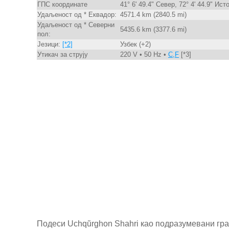
ГПС координате
41° 6' 49.4" Север, 72° 4' 44.9" Ист
Удаљеност од * Еквадор:
4571.4 km (2840.5 mi)
Удаљеност од * Северни
5435.6 km (3377.6 mi)
пол:
Језици:
[*2]
Узбек (+2)
Утикач за струју
220 V • 50 Hz •
C,F
[*3]
Подеси Uchqŭrghon Shahri као подразумевани гр