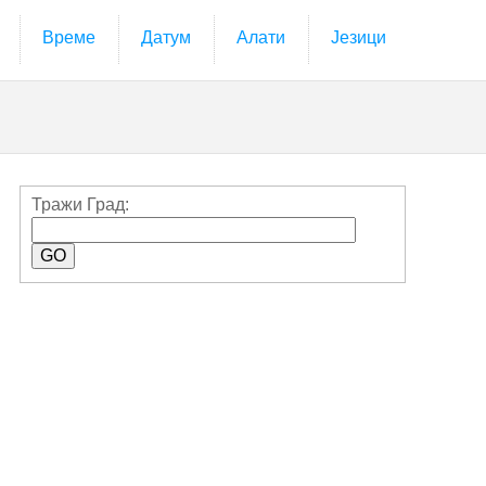
Време
Датум
Алати
Језици
Тражи Град: