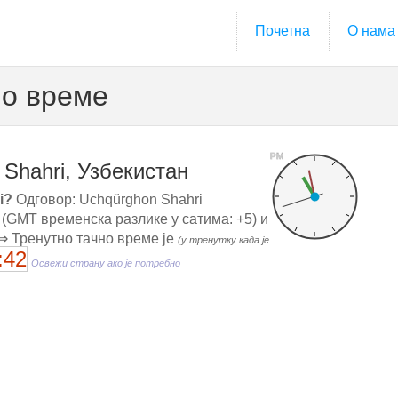
Почетна
О нама
но време
PM
Shahri, Узбекистан
i?
Одговор: Uchqŭrghon Shahri
(GMT временска разлике у сатима: +5) и
⇒ Тренутно тачно време је
(у тренутку када је
:43
Освежи страну ако је потребно