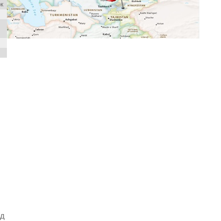
ок
ад