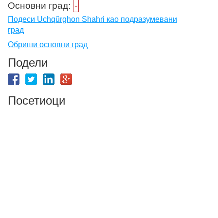
Основни град:
-
Подеси Uchqŭrghon Shahri као подразумевани
град
Обриши основни град
Подели
Посетиоци