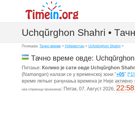
Uchqŭrghon Shahri • Тач
Позиција:
Тачно време
>
Узбекистан
>
Uchqŭrghon Shahri
>
Тачно време овде: Uchqŭrghon 
Питање:
Колико је сати овде Uchqŭrghon Shahr
(Namangan) налази се у временској зони "
+05
"
[*1]
време летњег рачунања времена је Није активно 
22:58
: Петак, 07. Август 2026,
ова страница приказана)