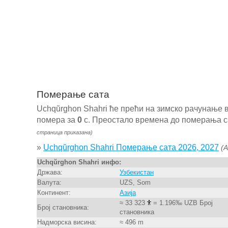
Померање сата
Uchqŭrghon Shahri ће прећи на зимско рачунање
помера за
0
с. Преостало времена до померања сат
страница приказана)
»
Uchqŭrghon Shahri Померање сата 2026, 2027
(A
Uchqŭrghon Shahri инфо:
Држава:
Узбекистан
Валута:
UZS, Som
Континент:
Азија
≈ 33 323
= 1.196‰ UZB Број
Број становника:
становника
Надморска висина:
≈ 496 m