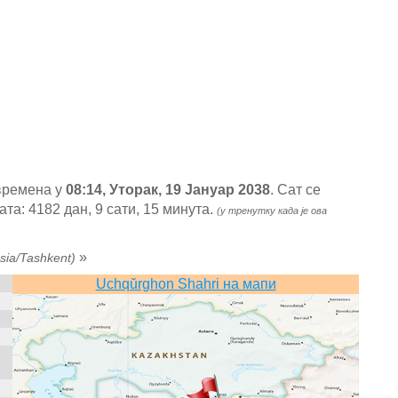
 времена у
08:14, Уторак, 19 Јануар 2038
. Сат се
а: 4182 дан, 9 сати, 15 минута.
(у тренутку када је ова
»
sia/Tashkent)
Uchqŭrghon Shahri на мапи