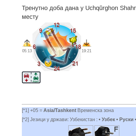
Тренутно доба дана у Uchqŭrghon Shahr
месту
05:13
19:21
[*1] +05 =
Asia/Tashkent
Временска зона
[*2] Језици у држави: Узбекистан :
• Узбек • Руски