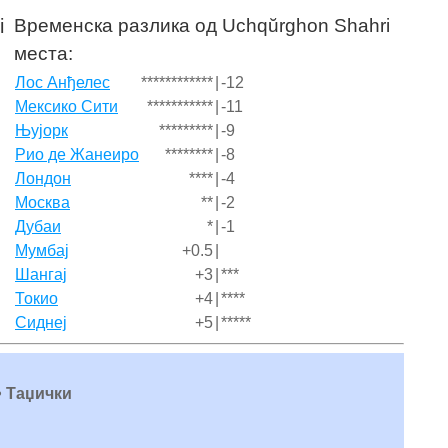
Временска разлика од Uchqŭrghon Shahri
i
места:
Лос Анђелес
************
|
-12
Мексико Сити
***********
|
-11
Њујорк
*********
|
-9
Рио де Жанеиро
********
|
-8
Лондон
****
|
-4
Москва
**
|
-2
Дубаи
*
|
-1
Мумбај
+0.5
|
Шангај
+3
|
***
Токио
+4
|
****
Сиднеј
+5
|
*****
 • Таџички