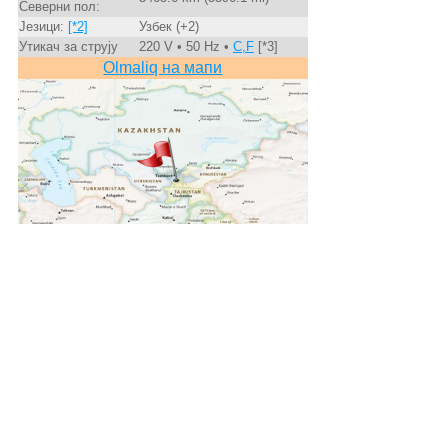
Северни пол:
Језици:
[*2]
Узбек (+2)
Утикач за струју
220 V • 50 Hz •
C,F
[*3]
Olmaliq на мапи