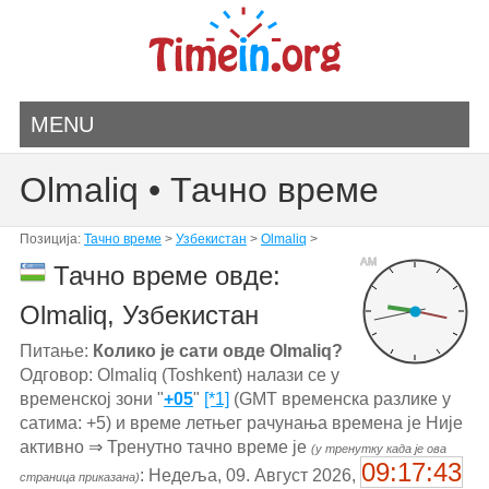
MENU
Olmaliq • Тачно време
Позиција:
Тачно време
>
Узбекистан
>
Olmaliq
>
AM
Тачно време овде:
Olmaliq, Узбекистан
Питање:
Колико је сати овде Olmaliq?
Одговор: Olmaliq (Toshkent) налази се у
временској зони "
+05
"
[*1]
(GMT временска разлике у
сатима: +5) и време летњег рачунања времена је Није
активно ⇒ Тренутно тачно време је
(у тренутку када је ова
09:17:43
: Недеља, 09. Август 2026,
страница приказана)