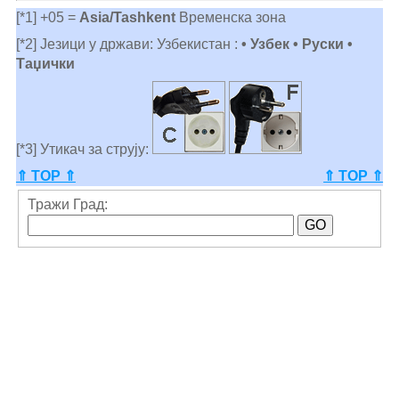
[*1] +05 =
Asia/Tashkent
Временска зона
[*2] Језици у држави: Узбекистан :
• Узбек • Руски •
Таџички
[*3] Утикач за струју:
⇑ TOP ⇑
⇑ TOP ⇑
Тражи Град: