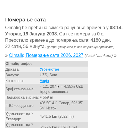
Померање сата
Olmaliq ће прећи на зимско рачунање времена у
08:14,
Уторак, 19 Јануар 2038
. Сат се помера за
0
с.
Преостало времена до померања сата: 4180 дан,
22 сати, 56 минута.
(у тренутку када је ова страница приказана)
»
Olmaliq Померање сата 2026, 2027
»
(Asia/Tashkent)
Olmaliq инфо:
Држава:
Узбекистан
Валута:
UZS, Som
Континент:
Азија
≈ 121 207
= 4.35‰ UZB
Број становника:
Број становника
Надморска висина:
≈ 569 m
40° 50' 41" Север, 69° 35'
ГПС координате
54" Исток
Удаљеност од *
4541.5 km (2822 mi)
Еквадор:
Удаљеност од *
5465.6 km (3396.1 mi)