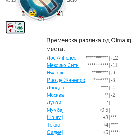
05:25
19:28
Временска разлика од Olmaliq
места:
Лос Анђелес
************
|
-12
Мексико Сити
***********
|
-11
Њујорк
*********
|
-9
Рио де Жанеиро
********
|
-8
Лондон
****
|
-4
Москва
**
|
-2
Дубаи
*
|
-1
Мумбај
+0.5
|
Шангај
+3
|
***
Токио
+4
|
****
Сиднеј
+5
|
*****