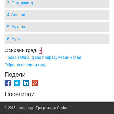
3. Самарканд
4. Andijon
5. Бухара
6. Нукус
Основни град:
-
Подеси Olmaliq као подразумевани град
Обриши основни град
Подели
Посетиоци
© 2015+
timein.org
- Програмирао Gashpar