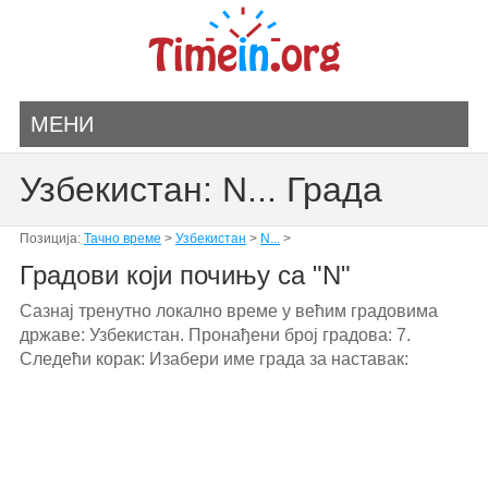
МЕНИ
Узбекистан: N... Града
Позиција:
Тачно време
>
Узбекистан
>
N...
>
Градови који почињу са "N"
Сазнај тренутно локално време у већим градовима
државе: Узбекистан. Пронађени број градова: 7.
Следећи корак: Изабери име града за наставак: