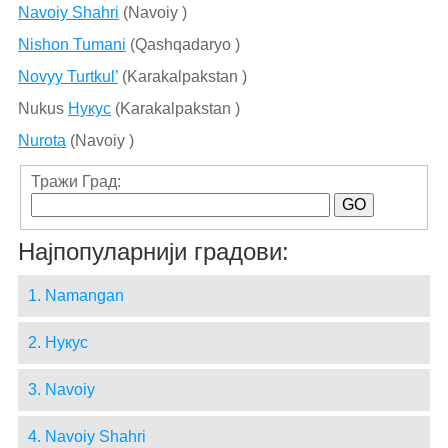
Navoiy Shahri
(Navoiy )
Nishon Tumani
(Qashqadaryo )
Novyy Turtkul’
(Karakalpakstan )
Nukus
Нукус
(Karakalpakstan )
Nurota
(Navoiy )
Тражи Град:
Најпопуларнији градови:
1. Namangan
2. Нукус
3. Navoiy
4. Navoiy Shahri