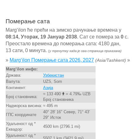
Померање сата
Marg‘ilon ће прећи на зимско рачунање времена у
08:14, Уторак, 19 Јануар 2038
. Сат се помера за
0
с.
Преостало времена до померања сата: 4180 дан,
13 сати, 0 минута.
(у тренутку када је ова страница приказана)
»
Marg‘ilon Померање сата 2026, 2027
»
(Asia/Tashkent)
Marg‘ilon инфо:
Држава:
Узбекистан
Валута:
UZS, Som
Континент:
Азија
≈ 133 490
= 4.79‰ UZB
Број становника:
Број становника
Надморска висина:
≈ 495 m
40° 28' 16" Север, 71° 43'
ГПС координате
29" Исток
Удаљеност од *
4500 km (2796.1 mi)
Еквадор:
Удаљеност од *
5507.1 km (3421.9 mi)