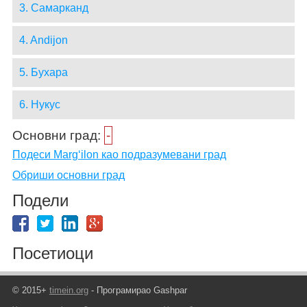
3. Самарканд
4. Andijon
5. Бухара
6. Нукус
Основни град:
-
Подеси Marg‘ilon као подразумевани град
Обриши основни град
Подели
Посетиоци
© 2015+
timein.org
- Програмирао Gashpar