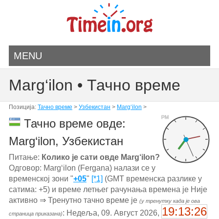
MENU
Marg‘ilon • Тачно време
Позиција:
Тачно време
>
Узбекистан
>
Marg‘ilon
>
PM
Тачно време овде:
Marg‘ilon, Узбекистан
Питање:
Колико је сати овде Marg‘ilon?
Одговор: Marg‘ilon (Fergana) налази се у
временској зони "
+05
"
[*1]
(GMT временска разлике у
сатима: +5) и време летњег рачунања времена је Није
активно ⇒ Тренутно тачно време је
(у тренутку када је ова
19:13:26
: Недеља, 09. Август 2026,
страница приказана)