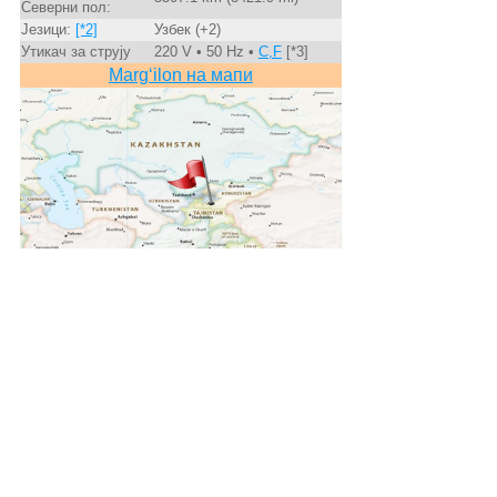
Северни пол:
Језици:
[*2]
Узбек (+2)
Утикач за струју
220 V • 50 Hz •
C,F
[*3]
Marg‘ilon на мапи