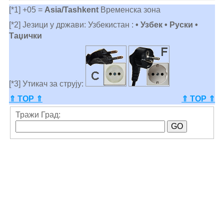
[*1] +05 =
Asia/Tashkent
Временска зона
[*2] Језици у држави: Узбекистан :
• Узбек • Руски •
Таџички
[*3] Утикач за струју:
⇑ TOP ⇑
⇑ TOP ⇑
Тражи Град: