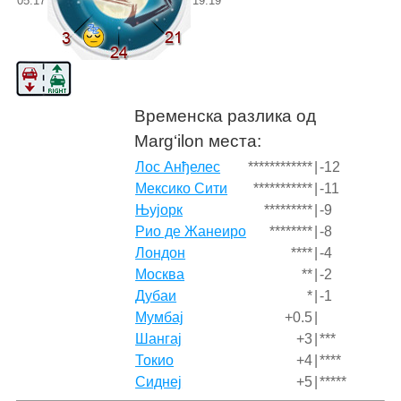
05:17
19:19
Временска разлика од
Marg‘ilon места:
Лос Анђелес
************
|
-12
Мексико Сити
***********
|
-11
Њујорк
*********
|
-9
Рио де Жанеиро
********
|
-8
Лондон
****
|
-4
Москва
**
|
-2
Дубаи
*
|
-1
Мумбај
+0.5
|
Шангај
+3
|
***
Токио
+4
|
****
Сиднеј
+5
|
*****