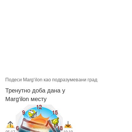
Подеси Marg‘ilon као подразумевани град
Тренутно доба дана у
Marg‘ilon месту