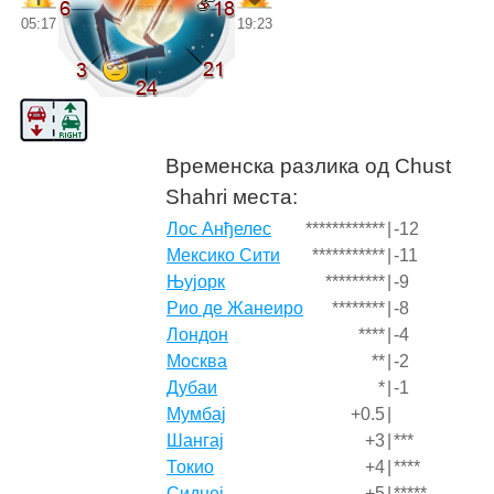
05:17
19:23
Временска разлика од Chust
Shahri места:
Лос Анђелес
************
|
-12
Мексико Сити
***********
|
-11
Њујорк
*********
|
-9
Рио де Жанеиро
********
|
-8
Лондон
****
|
-4
Москва
**
|
-2
Дубаи
*
|
-1
Мумбај
+0.5
|
Шангај
+3
|
***
Токио
+4
|
****
Сиднеј
+5
|
*****