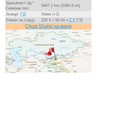
Удаљеност од *
5447.2 km (3384.8 mi)
Северни пол:
Језици:
[*2]
Узбек (+2)
Утикач за струју
220 V • 50 Hz •
C,F
[*3]
Chust Shahri на мапи