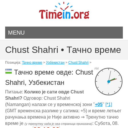
MENU
Chust Shahri • Тачно време
Позиција:
Тачно време
>
Узбекистан
>
Chust Shahri
>
AM
Тачно време овде: Chust
Shahri, Узбекистан
Питање:
Колико је сати овде Chust
Shahri?
Одговор: Chust Shahri
(Namangan) налази се у временској зони "
+05
"
[*1]
(GMT временска разлике у сатима: +5) и време летњег
рачунања времена је Није активно ⇒ Тренутно тачно
време је
: Субота, 08.
(у тренутку када је ова страница приказана)