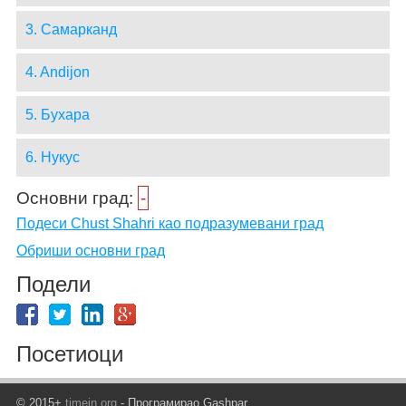
3. Самарканд
4. Andijon
5. Бухара
6. Нукус
Основни град:
-
Подеси Chust Shahri као подразумевани град
Обриши основни град
Подели
Посетиоци
© 2015+
timein.org
- Програмирао Gashpar