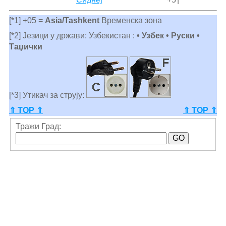
[*1] +05 =
Asia/Tashkent
Временска зона
[*2] Језици у држави: Узбекистан :
• Узбек • Руски •
Таџички
[*3] Утикач за струју:
⇑ TOP ⇑
⇑ TOP ⇑
Тражи Град: