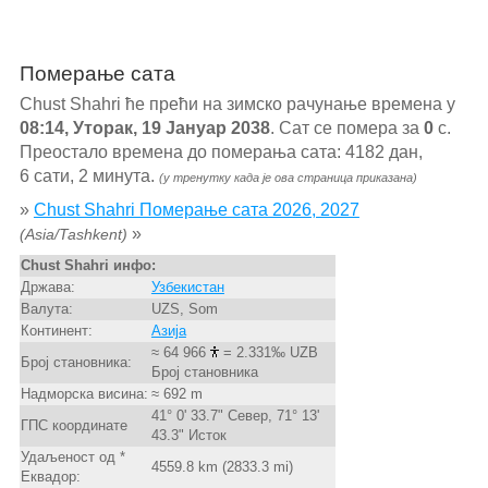
Померање сата
Chust Shahri ће прећи на зимско рачунање времена у
08:14, Уторак, 19 Јануар 2038
. Сат се помера за
0
с.
Преостало времена до померања сата: 4182 дан,
6 сати, 2 минута.
(у тренутку када је ова страница приказана)
»
Chust Shahri Померање сата 2026, 2027
»
(Asia/Tashkent)
Chust Shahri инфо:
Држава:
Узбекистан
Валута:
UZS, Som
Континент:
Азија
≈ 64 966
= 2.331‰ UZB
Број становника:
Број становника
Надморска висина:
≈ 692 m
41° 0' 33.7" Север, 71° 13'
ГПС координате
43.3" Исток
Удаљеност од *
4559.8 km (2833.3 mi)
Еквадор: