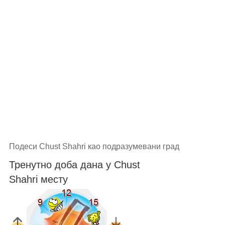
Подеси Chust Shahri као подразумевани град
Тренутно доба дана у Chust
Shahri месту