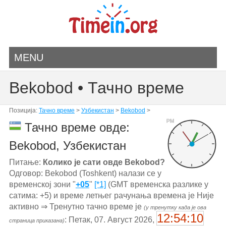
MENU
Bekobod • Тачно време
Позиција:
Тачно време
>
Узбекистан
>
Bekobod
>
PM
Тачно време овде:
Bekobod, Узбекистан
Питање:
Колико је сати овде Bekobod?
Одговор: Bekobod (Toshkent) налази се у
временској зони "
+05
"
[*1]
(GMT временска разлике у
сатима: +5) и време летњег рачунања времена је Није
активно ⇒ Тренутно тачно време је
(у тренутку када је ова
12:54:10
: Петак, 07. Август 2026,
страница приказана)