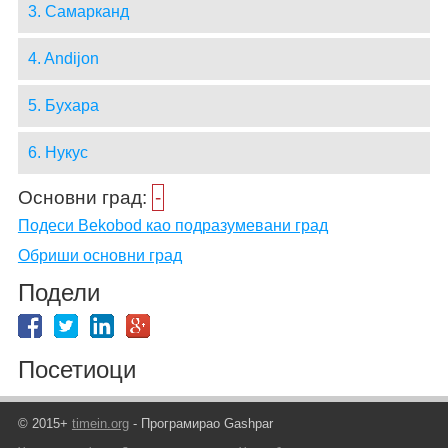
3. Самарканд
4. Andijon
5. Бухара
6. Нукус
Основни град:
-
Подеси Bekobod као подразумевани град
Обриши основни град
Подели
Посетиоци
© 2015+
timein.org
- Програмирао Gashpar