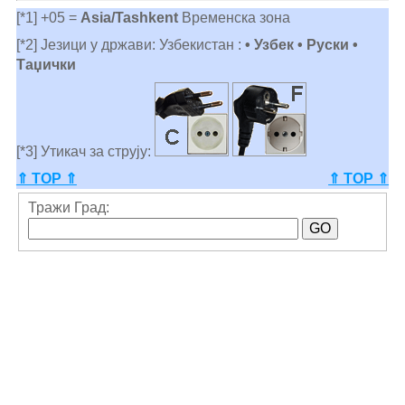
[*1] +05 =
Asia/Tashkent
Временска зона
[*2] Језици у држави: Узбекистан :
• Узбек • Руски •
Таџички
[*3] Утикач за струју:
⇑ TOP ⇑
⇑ TOP ⇑
Тражи Град: