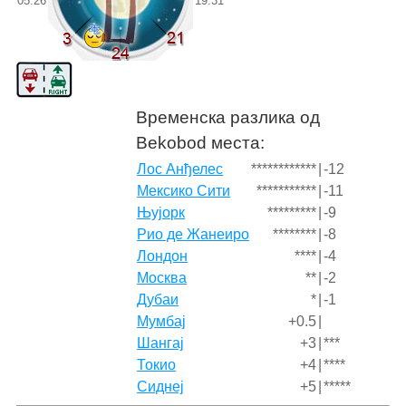
05:26
19:31
Временска разлика од
Bekobod места:
Лос Анђелес
************
|
-12
Мексико Сити
***********
|
-11
Њујорк
*********
|
-9
Рио де Жанеиро
********
|
-8
Лондон
****
|
-4
Москва
**
|
-2
Дубаи
*
|
-1
Мумбај
+0.5
|
Шангај
+3
|
***
Токио
+4
|
****
Сиднеј
+5
|
*****