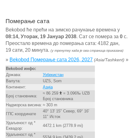
Померање сата
Bekobod ће прећи на зимско рачунање времена у
08:14, Уторак, 19 Јануар 2038
. Сат се помера за
0
с.
Преостало времена до померања сата: 4182 дан,
19 сати, 20 минута.
(у тренутку када је ова страница приказана)
»
Bekobod Померање сата 2026, 2027
»
(Asia/Tashkent)
Bekobod инфо:
Држава:
Узбекистан
Валута:
UZS, Som
Континент:
Азија
≈ 86 259
= 3.096‰ UZB
Број становника:
Број становника
Надморска висина:
≈ 303 m
40° 13' 15" Север, 69° 16'
ГПС координате
11" Исток
Удаљеност од *
4472.1 km (2778.9 mi)
Еквадор:
Удаљеност од *
5534.9 km (3439.2 mi)