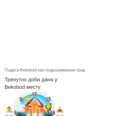
Подеси Bekobod као подразумевани град
Тренутно доба дана у
Bekobod месту