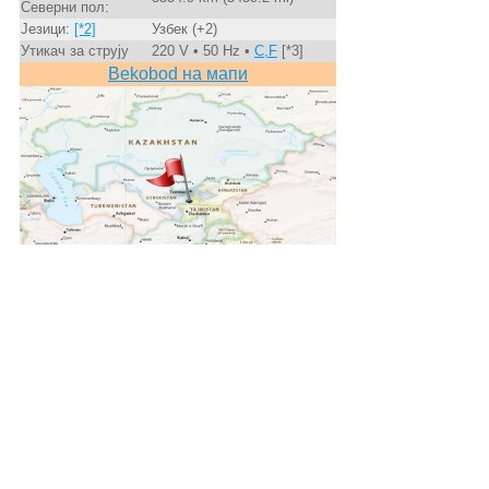
Северни пол:
Језици:
[*2]
Узбек (+2)
Утикач за струју
220 V • 50 Hz •
C,F
[*3]
Bekobod на мапи