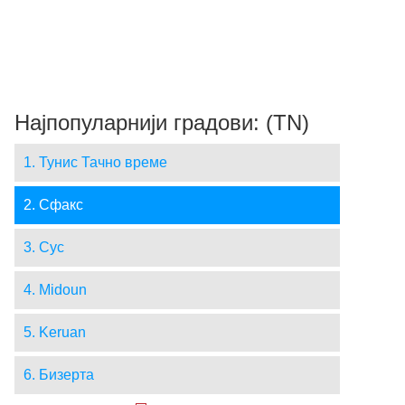
Најпопуларнији градови: (TN)
1. Тунис Тачно време
2. Сфакс
3. Сус
4. Midoun
5. Keruan
6. Бизерта