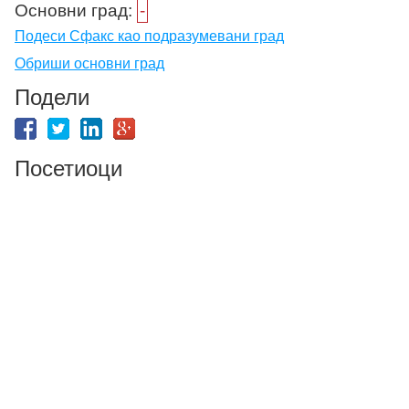
Основни град:
-
Подеси Сфакс као подразумевани град
Обриши основни град
Подели
Посетиоци