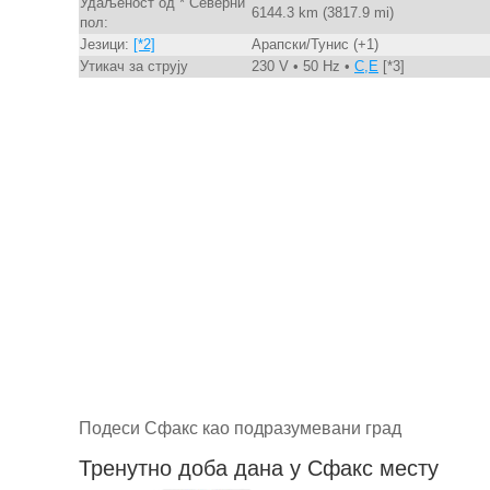
Удаљеност од * Северни
6144.3 km (3817.9 mi)
пол:
Језици:
[*2]
Арапски/Тунис (+1)
Утикач за струју
230 V • 50 Hz •
C,E
[*3]
Подеси Сфакс као подразумевани град
Тренутно доба дана у Сфакс месту