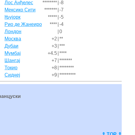
Лос Анђелес
********
|
-8
Мексико Сити
*******
|
-7
Њујорк
*****
|
-5
Рио де Жанеиро
****
|
-4
Лондон
|
0
Москва
+2
|
**
Дубаи
+3
|
***
Мумбај
+4.5
|
****
Шангај
+7
|
*******
Токио
+8
|
********
Сиднеј
+9
|
*********
Француски
⇑ TOP ⇑