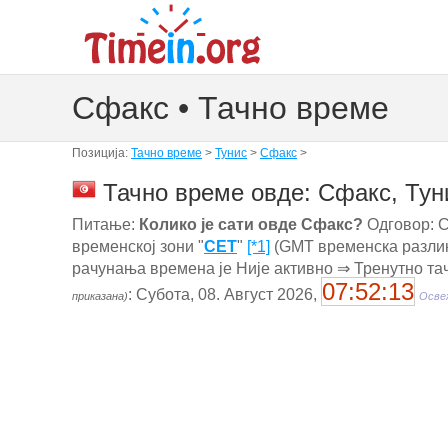
Сфакс • Тачно време
Позиција:
Тачно време
>
Тунис
>
Сфакс
>
Тачно време овде: Сфакс, Тун
Питање:
Колико је сати овде Сфакс?
Одговор: Сф
временској зони "
CET
"
[*1]
(GMT временска разлике
рачунања времена је Није активно ⇒ Тренутно та
07:52:13
: Субота, 08. Август 2026,
приказана)
Освеж