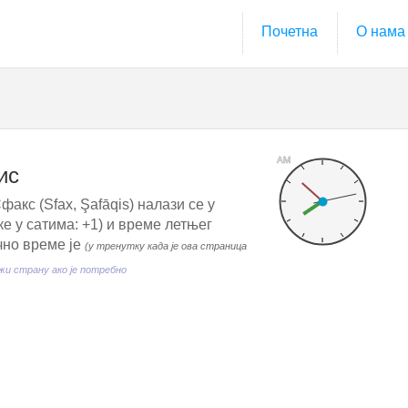
Почетна
О нама
AM
ис
акс (Sfax, Şafāqis) налази се у
 у сатима: +1) и време летњег
чно време је
(у тренутку када је ова страница
и страну ако је потребно