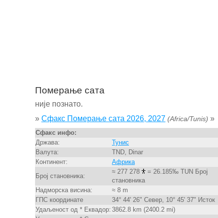
Померање сата
није познато.
»
Сфакс Померање сата 2026, 2027
»
(Africa/Tunis)
Сфакс инфо:
Држава:
Тунис
Валута:
TND, Dinar
Континент:
Африка
≈ 277 278
= 26.185‰ TUN Број
Број становника:
становника
Надморска висина:
≈ 8 m
ГПС координате
34° 44' 26" Север, 10° 45' 37" Исток
Удаљеност од * Еквадор:
3862.8 km (2400.2 mi)