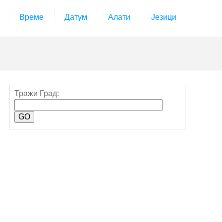
Време
Датум
Алати
Језици
Тражи Град: