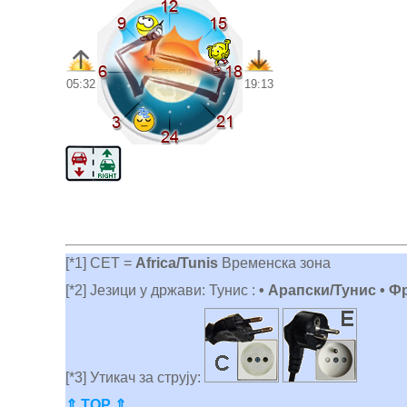
05:32
19:13
[*1] CET =
Africa/Tunis
Временска зона
[*2] Језици у држави: Тунис :
• Арапски/Тунис • 
[*3] Утикач за струју:
⇑ TOP ⇑