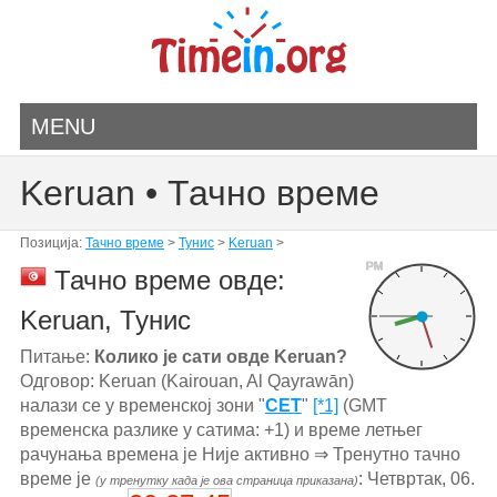
MENU
Keruan • Тачно време
Позиција:
Тачно време
>
Тунис
>
Keruan
>
PM
Тачно време овде:
Keruan, Тунис
Питање:
Колико је сати овде Keruan?
Одговор: Keruan (Kairouan, Al Qayrawān)
налази се у временској зони "
CET
"
[*1]
(GMT
временска разлике у сатима: +1) и време летњег
рачунања времена је Није активно ⇒ Тренутно тачно
време је
: Четвртак, 06.
(у тренутку када је ова страница приказана)