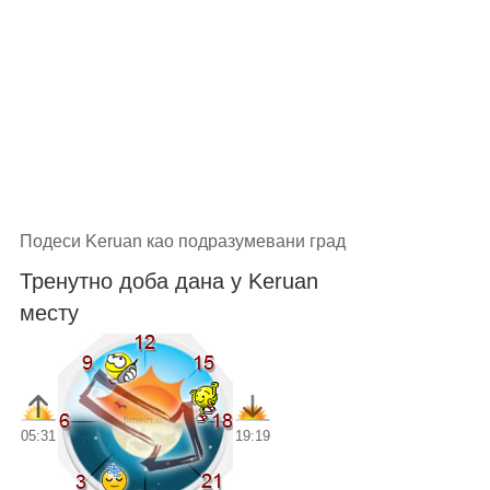
Подеси Keruan као подразумевани град
Тренутно доба дана у Keruan
месту
05:31
19:19