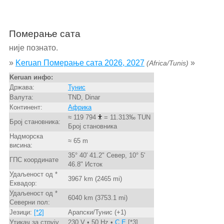
Померање сата
није познато.
»
Keruan Померање сата 2026, 2027
»
(Africa/Tunis)
Keruan инфо:
Држава:
Тунис
Валута:
TND, Dinar
Континент:
Африка
≈ 119 794
= 11.313‰ TUN
Број становника:
Број становника
Надморска
≈ 65 m
висина:
35° 40' 41.2" Север, 10° 5'
ГПС координате
46.8" Исток
Удаљеност од *
3967 km (2465 mi)
Еквадор:
Удаљеност од *
6040 km (3753.1 mi)
Северни пол:
Језици:
[*2]
Арапски/Тунис (+1)
Утикач за струју
230 V • 50 Hz •
C,E
[*3]