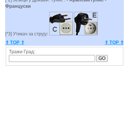
Француски
[*3] Утикач за струју:
⇑ TOP ⇑
⇑ TOP ⇑
Тражи Град: