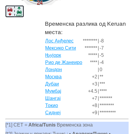
Временска разлика од Keruan
места:
Лос Анђелес
********
|
-8
Мексико Сити
*******
|
-7
Њујорк
*****
|
-5
Рио де Жанеиро
****
|
-4
Лондон
|
0
Москва
+2
|
**
Дубаи
+3
|
***
Мумбај
+4.5
|
****
Шангај
+7
|
*******
Токио
+8
|
********
Сиднеј
+9
|
*********
[*1] CET =
Africa/Tunis
Временска зона
[*2] Језици у држави: Тунис :
• Арапски/Тунис •