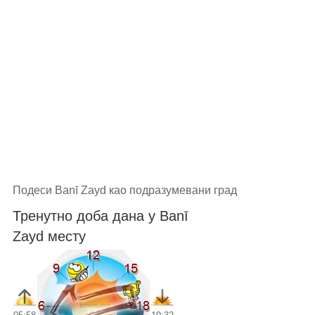
Подеси Banī Zayd као подразумевани град
Тренутно доба дана у Banī
Zayd месту