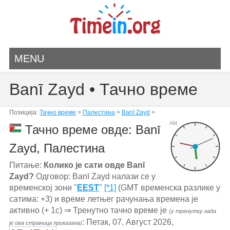
MENU
Banī Zayd • Тачно време
Позиција:
Тачно време
>
Палестина
>
Banī Zayd
>
AM
Тачно време овде: Banī
Zayd, Палестина
Питање:
Колико је сати овде Banī
Zayd?
Одговор: Banī Zayd налази се у
временској зони "
EEST
"
[*1]
(GMT временска разлике у
сатима: +3) и време летњег рачунања времена је
активно (+ 1с) ⇒ Тренутно тачно време је
(у тренутку када
: Петак, 07. Август 2026,
је ова страница приказана)