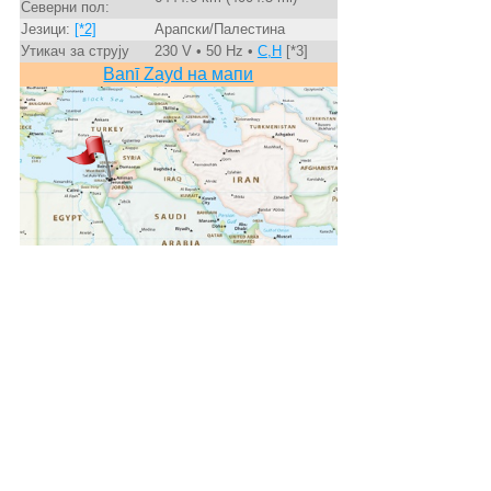
Северни пол:
Језици:
[*2]
Арапски/Палестина
Утикач за струју
230 V • 50 Hz •
C,H
[*3]
Banī Zayd на мапи