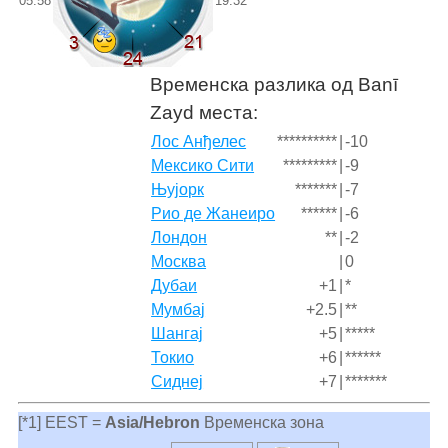
05:58
19:32
Временска разлика од Banī
Zayd места:
Лос Анђелес
**********
|
-10
Мексико Сити
*********
|
-9
Њујорк
*******
|
-7
Рио де Жанеиро
******
|
-6
Лондон
**
|
-2
Москва
|
0
Дубаи
+1
|
*
Мумбај
+2.5
|
**
Шангај
+5
|
*****
Токио
+6
|
******
Сиднеј
+7
|
*******
[*1] EEST =
Asia/Hebron
Временска зона