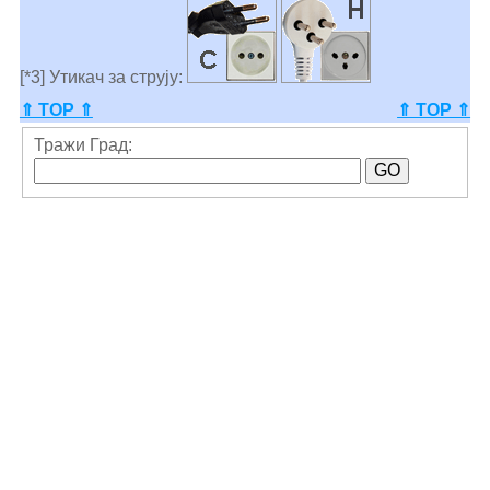
[*3] Утикач за струју:
⇑ TOP ⇑
⇑ TOP ⇑
Тражи Град: