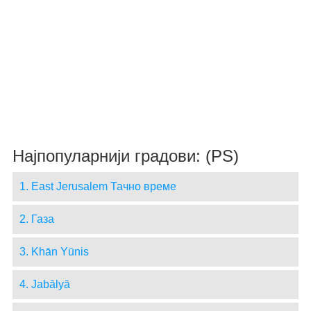
Најпопуларнији градови: (PS)
1. East Jerusalem Тачно време
2. Газа
3. Khān Yūnis
4. Jabālyā