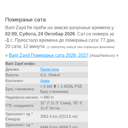
Померање сата
Banī Zayd ће прећи на зимско рачунање времена у
02:00, Субота, 24 Октобар 2026
. Сат се помера за
-1
с. Преостало времена до померања сата: 77 дан,
20 сати, 12 минута.
(у тренутку када је ова страница приказана)
»
Banī Zayd Померање сата 2026, 2027
»
(Asia/Hebron)
Banī Zayd инфо:
Држава:
Палестина
Валута:
ILS, Shekel
Континент:
Азија
≈ 5 441
= 1.432‰ PSE
Број становника:
Број становника
Надморска висина:
≈ 480 m
32° 2' 21.3" Север, 35° 6'
ГПС координате
11.4" Исток
Удаљеност од *
3562.4 km (2213.6 mi)
Еквадор:
Удаљеност од *
6444.6 km (4004.5 mi)