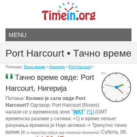
MENU
Port Harcourt • Тачно време
Позиција:
Тачно време
>
Нигерија
>
Port Harcourt
>
PM
Тачно време овде: Port
Harcourt, Нигерија
Питање:
Колико је сати овде Port
Harcourt?
Одговор: Port Harcourt (Rivers)
налази се у временској зони "
WAT
"
[*1]
(GMT
временска разлике у сатима: +1) и време летњег
рачунања времена је Није активно ⇒ Тренутно тачно
време је
: Субота, 08.
(у тренутку када је ова страница приказана)