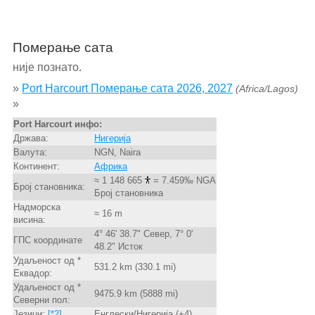
Померање сата
није познато.
»
Port Harcourt Померање сата 2026, 2027
(Africa/Lagos)
»
Port Harcourt инфо:
Држава:
Нигерија
Валута:
NGN, Naira
Континент:
Африка
≈ 1 148 665
= 7.459‰ NGA
Број становника:
Број становника
Надморска
≈ 16 m
висина:
4° 46' 38.7" Север, 7° 0'
ГПС координате
48.2" Исток
Удаљеност од *
531.2 km (330.1 mi)
Еквадор:
Удаљеност од *
9475.9 km (5888 mi)
Северни пол:
Језици:
[*2]
Енглески/Нигерија (+4)