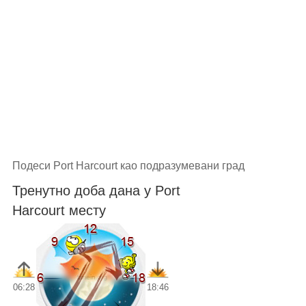
Подеси Port Harcourt као подразумевани град
Тренутно доба дана у Port
Harcourt месту
06:28
18:46