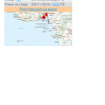
Утикач за струју
230 V • 50 Hz •
D,G
[*3]
Port Harcourt на мапи