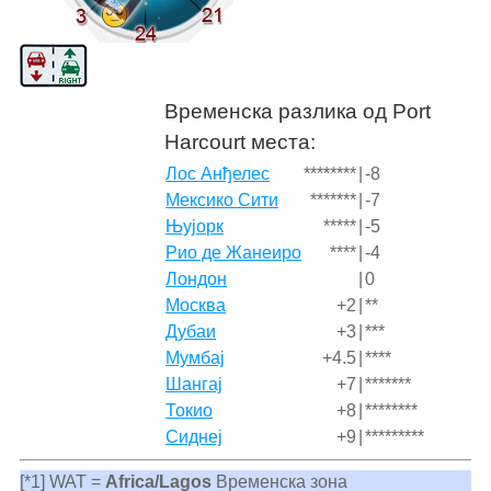
Временска разлика од Port
Harcourt места:
Лос Анђелес
********
|
-8
Мексико Сити
*******
|
-7
Њујорк
*****
|
-5
Рио де Жанеиро
****
|
-4
Лондон
|
0
Москва
+2
|
**
Дубаи
+3
|
***
Мумбај
+4.5
|
****
Шангај
+7
|
*******
Токио
+8
|
********
Сиднеј
+9
|
*********
[*1] WAT =
Africa/Lagos
Временска зона