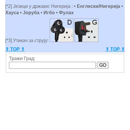
[*2] Језици у држави: Нигерија :
• Енглески/Нигерија •
Хауса • Јоруба • Игбо • Фулах
[*3] Утикач за струју:
⇑ TOP ⇑
⇑ TOP ⇑
Тражи Град: