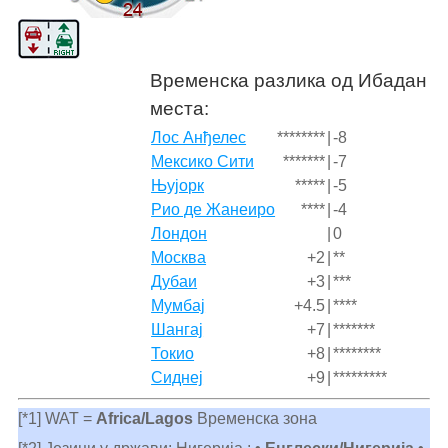
Временска разлика од Ибадан
места:
Лос Анђелес
********
|
-8
Мексико Сити
*******
|
-7
Њујорк
*****
|
-5
Рио де Жанеиро
****
|
-4
Лондон
|
0
Москва
+2
|
**
Дубаи
+3
|
***
Мумбај
+4.5
|
****
Шангај
+7
|
*******
Токио
+8
|
********
Сиднеј
+9
|
*********
[*1] WAT =
Africa/Lagos
Временска зона