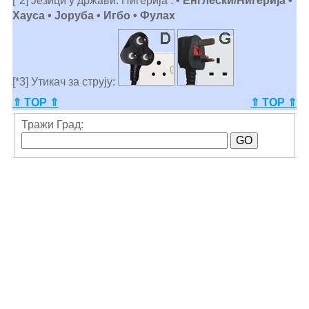
[*2] Језици у држави: Нигерија :
• Енглески/Нигерија •
Хауса • Јоруба • Игбо • Фулах
[*3] Утикач за струју:
⇑ TOP ⇑
⇑ TOP ⇑
Тражи Град: