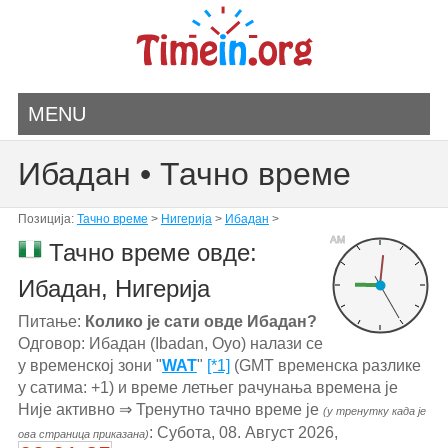
MENU
Ибадан • Тачно време
Позиција:
Тачно време
>
Нигерија
>
Ибадан
>
AM
Тачно време овде:
Ибадан, Нигерија
Питање:
Колико је сати овде Ибадан?
Одговор: Ибадан (Ibadan, Oyo) налази се
у временској зони "
WAT
"
[*1]
(GMT временска разлике
у сатима: +1) и време летњег рачунања времена је
Није активно ⇒ Тренутно тачно време је
(у тренутку када је
: Субота, 08. Август 2026,
ова страница приказана)