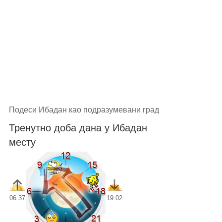
Подеси Ибадан као подразумевани град
Тренутно доба дана у Ибадан
месту
06:37
19:02