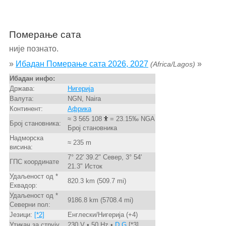
Померање сата
није познато.
»
Ибадан Померање сата 2026, 2027
»
(Africa/Lagos)
Ибадан инфо:
Држава:
Нигерија
Валута:
NGN, Naira
Континент:
Африка
≈ 3 565 108
= 23.15‰ NGA
Број становника:
Број становника
Надморска
≈ 235 m
висина:
7° 22' 39.2" Север, 3° 54'
ГПС координате
21.3" Исток
Удаљеност од *
820.3 km (509.7 mi)
Еквадор:
Удаљеност од *
9186.8 km (5708.4 mi)
Северни пол:
Језици:
[*2]
Енглески/Нигерија (+4)
Утикач за струју
230 V • 50 Hz •
D,G
[*3]