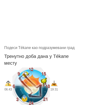
Подеси Tékane као подразумевани град
Тренутно доба дана у Tékane
месту
06:43
19:31