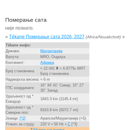
Померање сата
није познато.
»
Tékane Померање сата 2026, 2027
»
(Africa/Nouakchott)
Tékane инфо:
Држава:
Мауританија
Валута:
MRO, Ouguiya
Континент:
Африка
≈ 22 041
= 6.877‰ MRT
Број становника:
Број становника
Надморска висина:
≈ 6 m
16° 34' 41" Север, 15° 27'
ГПС координате
35" Запад
Удаљеност од *
1843.3 km (1145.4 mi)
Еквадор:
Удаљеност од *
8163.8 km (5072.7 mi)
Северни пол:
Језици:
[*2]
Арапски/Мауританија (+5)
Утикач за струју
220 V • 50 Hz •
C
[*3]