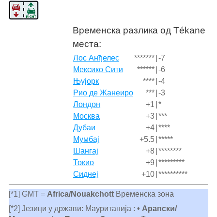
Временска разлика од Tékane
места:
Лос Анђелес
*******
|
-7
Мексико Сити
******
|
-6
Њујорк
****
|
-4
Рио де Жанеиро
***
|
-3
Лондон
+1
|
*
Москва
+3
|
***
Дубаи
+4
|
****
Мумбај
+5.5
|
*****
Шангај
+8
|
********
Токио
+9
|
*********
Сиднеј
+10
|
**********
[*1] GMT =
Africa/Nouakchott
Временска зона
[*2] Језици у држави: Мауританија :
• Арапски/