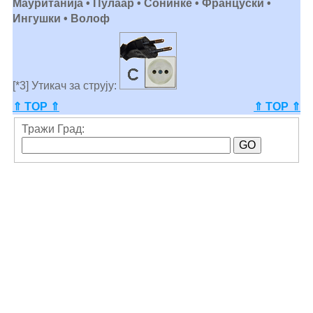
Мауританија • Пулаар • Сонинке • Француски •
Ингушки • Волоф
[*3] Утикач за струју:
⇑ TOP ⇑
⇑ TOP ⇑
Тражи Град: