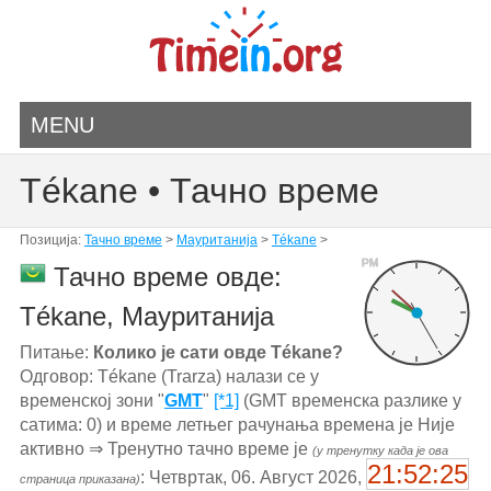
MENU
Tékane • Тачно време
Позиција:
Тачно време
>
Мауританија
>
Tékane
>
PM
Тачно време овде:
Tékane, Мауританија
Питање:
Колико је сати овде Tékane?
Одговор: Tékane (Trarza) налази се у
временској зони "
GMT
"
[*1]
(GMT временска разлике у
сатима: 0) и време летњег рачунања времена је Није
активно ⇒ Тренутно тачно време је
(у тренутку када је ова
21:52:25
: Четвртак, 06. Август 2026,
страница приказана)