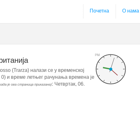
Почетна
О нама
PM
ританија
sso (Trarza) налази се у временској
 0) и време летњег рачунања времена је
: Четвртак, 06.
када је ова страница приказана)