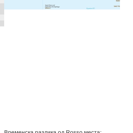
Временска разлика од Rosso места: