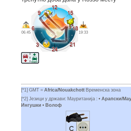
06:45
19:33
[*1] GMT =
Africa/Nouakchott
Временска зона
[*2] Језици у држави: Мауританија :
• Арапски/Мау
Ингушки • Волоф