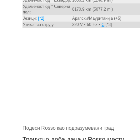
Удаљеност од * Еквадор:
1836.2 km (1140.9 mi)
Удаљеност од * Северни
8170.9 km (5077.2 mi)
пол:
Језици:
[*2]
Арапски/Мауританија (+5)
Утикач за струју
220 V • 50 Hz •
C
[*3]
Подеси Rosso као подразумевани град
Тренутно доба дана у Rosso месту