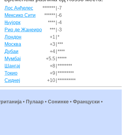
Лос Анђелес
*******
|
-7
Мексико Сити
******
|
-6
Њујорк
****
|
-4
Рио де Жанеиро
***
|
-3
Лондон
+1
|
*
Москва
+3
|
***
Дубаи
+4
|
****
Мумбај
+5.5
|
*****
Шангај
+8
|
********
Токио
+9
|
*********
Сиднеј
+10
|
**********
ританија • Пулаар • Сонинке • Француски •