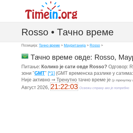
Rosso • Тачно време
Позиција:
Тачно време
>
Мауританија
>
Rosso
>
Тачно време овде: Rosso, Мау
Питање:
Колико је сати овде Rosso?
Одговор: Ro
зони "
GMT
"
[*1]
(GMT временска разлике у сатима:
Није активно ⇒ Тренутно тачно време је
(у тренутку 
21:22:04
Август 2026,
Освежи страну ако је потребно