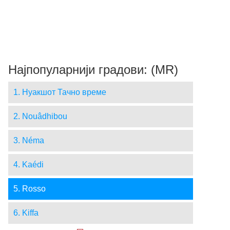
Најпопуларнији градови: (MR)
1. Нуакшот Тачно време
2. Nouâdhibou
3. Néma
4. Kaédi
5. Rosso
6. Kiffa