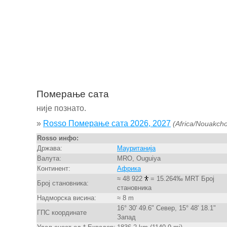
Померање сата
није познато.
»
Rosso Померање сата 2026, 2027
(Africa/Nouakcho
Rosso инфо:
Држава:
Мауританија
Валута:
MRO, Ouguiya
Континент:
Африка
≈ 48 922
= 15.264‰ MRT Број
Број становника:
становника
Надморска висина:
≈ 8 m
16° 30' 49.6" Север, 15° 48' 18.1"
ГПС координате
Запад