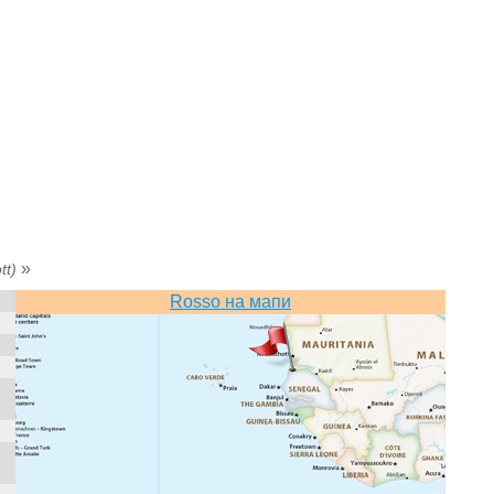
»
tt)
Rosso на мапи