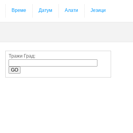
Време
Датум
Алати
Језици
Тражи Град: