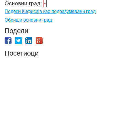
Основни град:
-
Подеси Кифисија као подразумевани град
Обриши основни град
Подели
Посетиоци