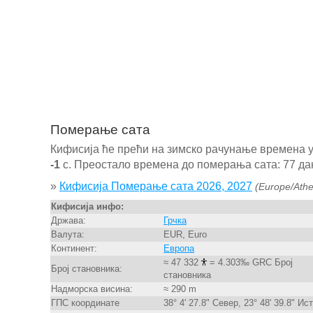
Померање сата
Кифисија ће прећи на зимско рачунање времена 
-1
с. Преостало времена до померања сата: 77 дан
»
Кифисија Померање сата 2026, 2027
(Europe/Ath
Кифисија инфо:
Држава:
Грчка
Валута:
EUR, Euro
Континент:
Европа
≈ 47 332
= 4.303‰ GRC Број
Број становника:
становника
Надморска висина:
≈ 290 m
ГПС координате
38° 4' 27.8" Север, 23° 48' 39.8" Ис