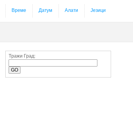
Време
Датум
Алати
Језици
Тражи Град: