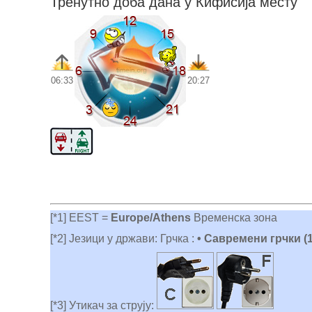
Тренутно доба дана у Кифисија месту
06:33
20:27
[*1] EEST =
Europe/Athens
Временска зона
[*2] Језици у држави: Грчка :
• Савремени грчки (1
[*3] Утикач за струју: