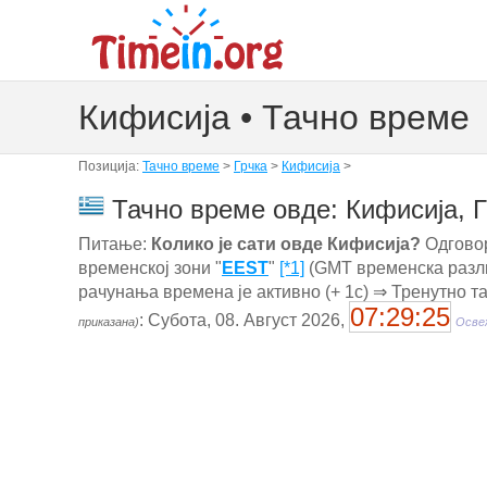
Кифисија • Тачно време
Позиција:
Тачно време
>
Грчка
>
Кифисија
>
Тачно време овде: Кифисија, 
Питање:
Колико је сати овде Кифисија?
Одговор:
временској зони "
EEST
"
[*1]
(GMT временска разли
рачунања времена је активно (+ 1с) ⇒ Тренутно т
07:29:26
: Субота, 08. Август 2026,
приказана)
Освеж