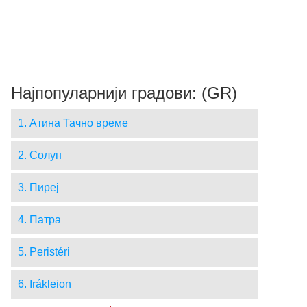
Најпопуларнији градови: (GR)
1. Атина Тачно време
2. Солун
3. Пиреј
4. Патра
5. Peristéri
6. Irákleion