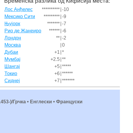
Временска разлика од Кифисија места:
Лос Анђелес
**********
|
-10
Мексико Сити
*********
|
-9
Њујорк
*******
|
-7
Рио де Жанеиро
******
|
-6
Лондон
**
|
-2
Москва
|
0
Дубаи
+1
|
*
Мумбај
+2.5
|
**
Шангај
+5
|
*****
Токио
+6
|
******
Сиднеј
+7
|
*******
453-)/Грчка • Енглески • Француски