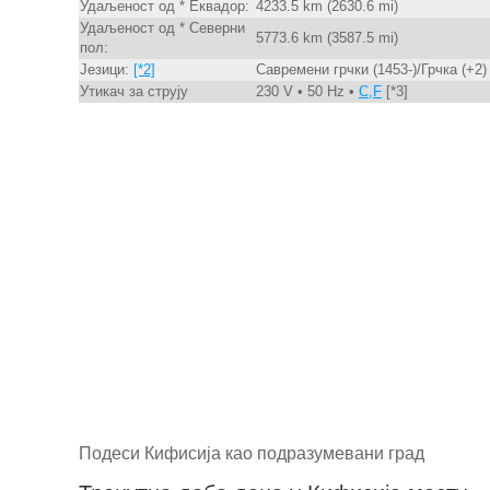
Удаљеност од * Еквадор:
4233.5 km (2630.6 mi)
Удаљеност од * Северни
5773.6 km (3587.5 mi)
пол:
Језици:
[*2]
Савремени грчки (1453-)/Грчка (+2)
Утикач за струју
230 V • 50 Hz •
C,F
[*3]
Подеси Кифисија као подразумевани град