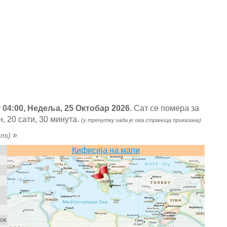
у
04:00, Недеља, 25 Октобар 2026
. Сат се помера за
, 20 сати, 30 минута.
(у тренутку када је ова страница приказана)
»
ens)
Кифисија на мапи
ток