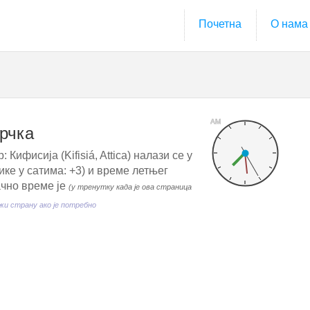
Почетна
О нама
AM
Грчка
 Кифисија (Kifisiá, Attica) налази се у
ке у сатима: +3) и време летњег
ачно време је
(у тренутку када је ова страница
и страну ако је потребно