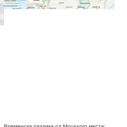
Временска разлика од Moussoro места: