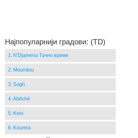
Најпопуларнији градови: (TD)
1. N'Djamena Тачно време
2. Moundou
3. Sagh
4. Abéché
5. Kelo
6. Koumra