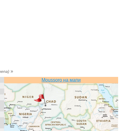
»
mena)
Moussoro на мапи