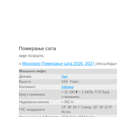
Померање сата
није познато.
»
Moussoro Померање сата 2026, 2027
(Africa/Ndja
Moussoro инфо:
Држава:
Чад
Валута:
XAF, Franc
Континент:
Африка
≈ 15 190
= 1.441‰ TCD Број
Број становника:
становника
Надморска висина:
≈ 302 m
13° 38' 29.1" Север, 16° 29' 21.9"
ГПС координате
Исток