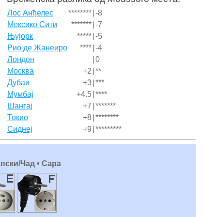
Лос Анђелес
********
|
-8
Мексико Сити
*******
|
-7
Њујорк
*****
|
-5
Рио де Жанеиро
****
|
-4
Лондон
|
0
Москва
+2
|
**
Дубаи
+3
|
***
Мумбај
+4.5
|
****
Шангај
+7
|
*******
Токио
+8
|
********
Сиднеј
+9
|
*********
пски/Чад • Сара