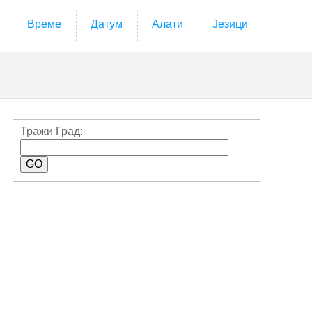
Време
Датум
Алати
Језици
Тражи Град: