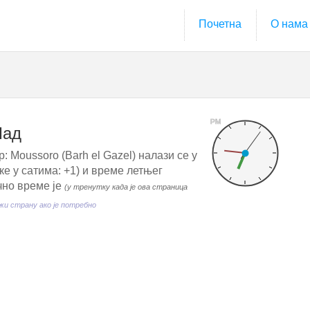
Почетна
О нама
PM
Чад
: Moussoro (Barh el Gazel) налази се у
е у сатима: +1) и време летњег
чно време је
(у тренутку када је ова страница
и страну ако је потребно