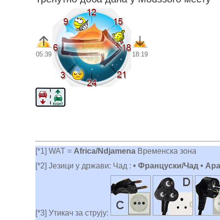
05:39
18:19
[*1] WAT =
Africa/Ndjamena
Временска зона
[*2] Језици у држави: Чад :
• Француски/Чад • Ара
[*3] Утикач за струју: