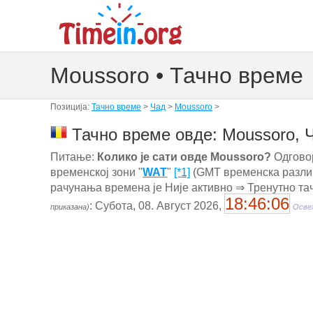
Moussoro • Тачно време
Позиција:
Тачно време
>
Чад
>
Moussoro
>
Тачно време овде: Moussoro, 
Питање:
Колико је сати овде Moussoro?
Одговор
временској зони "
WAT
"
[*1]
(GMT временска разлик
рачунања времена је Није активно ⇒ Тренутно та
18:46:07
: Субота, 08. Август 2026,
приказана)
Освеж