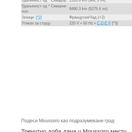
Удаљеност од * Еквадор:
1516.8 km (942.5 mi)
Удаљеност од * Северни
8490.3 km (5275.6 mi)
пол:
Језици:
[*2]
Француски/Чад (+2)
Утикач за струју
220 V • 50 Hz •
C,D,E,F
[*3]
Подеси Moussoro као подразумевани град
Тренутно доба дана у Moussoro месту