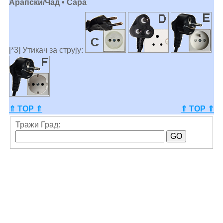
Арапски/Чад • Сара
[*3] Утикач за струју:
⇑ TOP ⇑
⇑ TOP ⇑
Тражи Град: