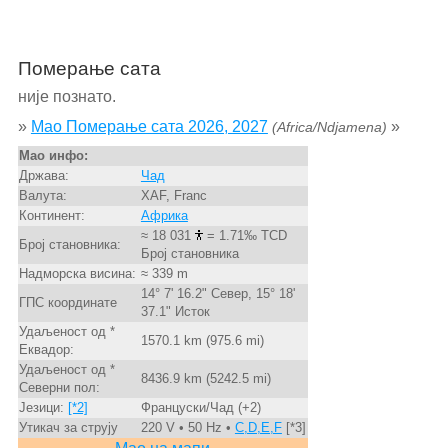
Померање сата
није познато.
»
Mao Померање сата 2026, 2027
»
(Africa/Ndjamena)
Mao инфо:
Држава:
Чад
Валута:
XAF, Franc
Континент:
Африка
≈ 18 031
= 1.71‰ TCD
Број становника:
Број становника
Надморска висина:
≈ 339 m
14° 7' 16.2" Север, 15° 18'
ГПС координате
37.1" Исток
Удаљеност од *
1570.1 km (975.6 mi)
Еквадор:
Удаљеност од *
8436.9 km (5242.5 mi)
Северни пол:
Језици:
[*2]
Француски/Чад (+2)
Утикач за струју
220 V • 50 Hz •
C,D,E,F
[*3]