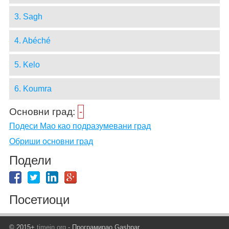
3. Sagh
4. Abéché
5. Kelo
6. Koumra
Основни град:
-
Подеси Mao као подразумевани град
Обриши основни град
Подели
Посетиоци
© 2015+
timein.org
- Програмирао Gashpar