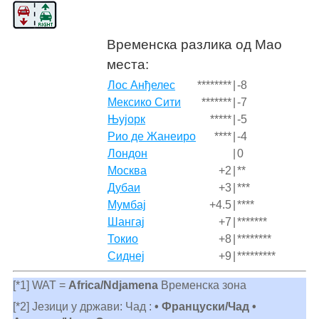
Временска разлика од Mao
места:
Лос Анђелес
********
|
-8
Мексико Сити
*******
|
-7
Њујорк
*****
|
-5
Рио де Жанеиро
****
|
-4
Лондон
|
0
Москва
+2
|
**
Дубаи
+3
|
***
Мумбај
+4.5
|
****
Шангај
+7
|
*******
Токио
+8
|
********
Сиднеј
+9
|
*********
[*1] WAT =
Africa/Ndjamena
Временска зона
[*2] Језици у држави: Чад :
• Француски/Чад •