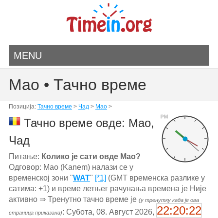
MENU
Mao • Тачно време
Позиција:
Тачно време
>
Чад
>
Mao
>
PM
Тачно време овде: Mao,
Чад
Питање:
Колико је сати овде Mao?
Одговор: Mao (Kanem) налази се у
временској зони "
WAT
"
[*1]
(GMT временска разлике у
сатима: +1) и време летњег рачунања времена је Није
активно ⇒ Тренутно тачно време је
(у тренутку када је ова
22:20:22
: Субота, 08. Август 2026,
страница приказана)