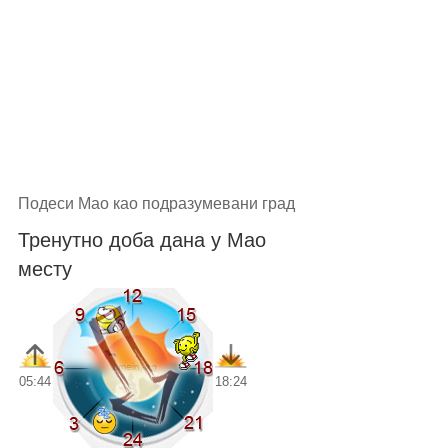
Подеси Mao као подразумевани град
Тренутно доба дана у Mao
месту
05:44
18:24