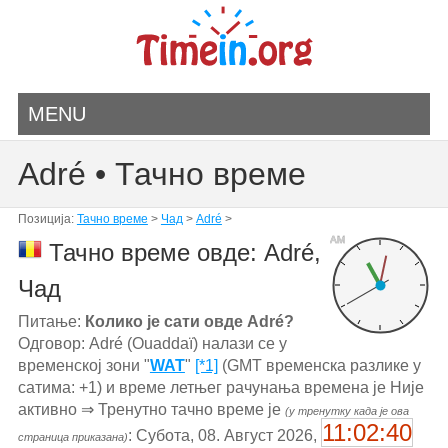
MENU
Adré • Тачно време
Позиција:
Тачно време
>
Чад
>
Adré
>
AM
Тачно време овде: Adré,
Чад
Питање:
Колико је сати овде Adré?
Одговор: Adré (Ouaddaï) налази се у
временској зони "
WAT
"
[*1]
(GMT временска разлике у
сатима: +1) и време летњег рачунања времена је Није
активно ⇒ Тренутно тачно време је
(у тренутку када је ова
11:02:40
: Субота, 08. Август 2026,
страница приказана)