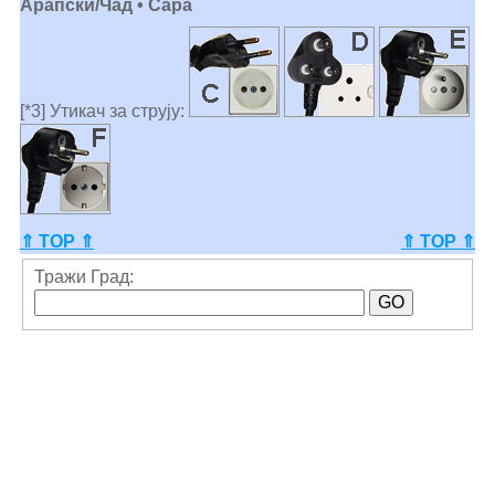
Арапски/Чад • Сара
[*3] Утикач за струју:
⇑ TOP ⇑
⇑ TOP ⇑
Тражи Град: