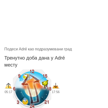
Подеси Adré као подразумевани град
Тренутно доба дана у Adré
месту
05:17
17:56