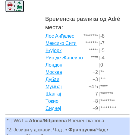
Временска разлика од Adré
места:
Лос Анђелес
********
|
-8
Мексико Сити
*******
|
-7
Њујорк
*****
|
-5
Рио де Жанеиро
****
|
-4
Лондон
|
0
Москва
+2
|
**
Дубаи
+3
|
***
Мумбај
+4.5
|
****
Шангај
+7
|
*******
Токио
+8
|
********
Сиднеј
+9
|
*********
[*1] WAT =
Africa/Ndjamena
Временска зона
[*2] Језици у држави: Чад :
• Француски/Чад •