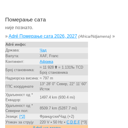
Померање сата
није познато.
»
Adré Померање сата 2026, 2027
»
(Africa/Ndjamena)
Adré инфо:
Држава:
Чад
Валута:
XAF, Franc
Континент:
Африка
≈ 11 928
= 1.131‰ TCD
Број становника:
Број становника
Надморска висина:
≈ 797 m
13° 28' 0" Север, 22° 11' 60"
ГПС координате
Исток
Удаљеност од *
1497.4 km (930.4 mi)
Еквадор:
Удаљеност од *
8509.7 km (5287.7 mi)
Северни пол:
Језици:
[*2]
Француски/Чад (+2)
Утикач за струју
220 V • 50 Hz •
C,D,E,F
[*3]