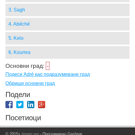
3. Sagh
4. Abéché
5. Kelo
6. Koumra
Основни град:
-
Подеси Adré као подразумевани град
Обриши основни град
Подели
Посетиоци
© 2015+
timein.org
- Програмирао Gashpar