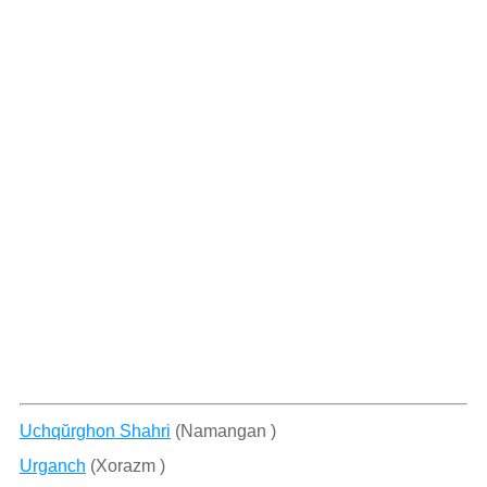
Uchqŭrghon Shahri
(Namangan )
Urganch
(Xorazm )