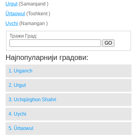
Urgut
(Samarqand )
Ŭrtaowul
(Toshkent )
Uychi
(Namangan )
Тражи Град:
Најпопуларнији градови:
1. Urganch
2. Urgut
3. Uchqŭrghon Shahri
4. Uychi
5. Ŭrtaowul