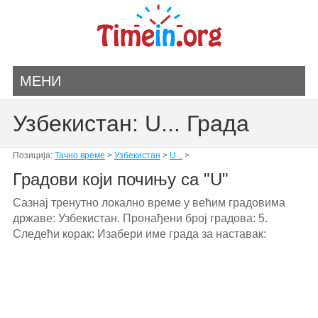
МЕНИ
Узбекистан: U... Града
Позиција:
Тачно време
>
Узбекистан
>
U...
>
Градови који почињу са "U"
Сазнај тренутно локално време у већим градовима
државе: Узбекистан. Пронађени број градова: 5.
Следећи корак: Изабери име града за наставак: