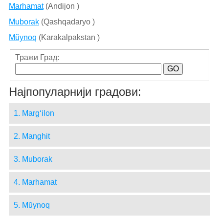
Marhamat
(Andijon )
Muborak
(Qashqadaryo )
Mŭynoq
(Karakalpakstan )
Тражи Град:
Најпопуларнији градови:
1. Marg‘ilon
2. Manghit
3. Muborak
4. Marhamat
5. Mŭynoq