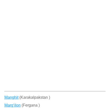
Manghit
(Karakalpakstan )
Marg‘ilon
(Fergana )