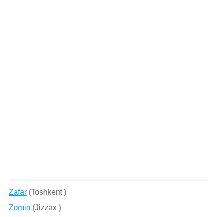
Zafar
(Toshkent )
Zomin
(Jizzax )