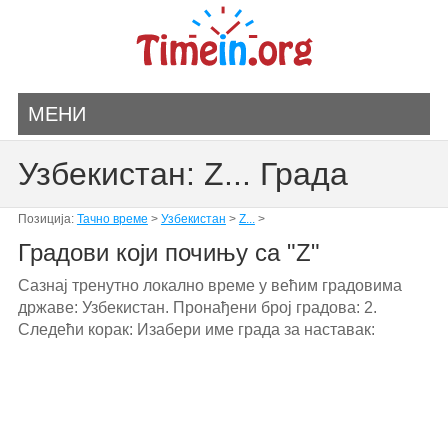
МЕНИ
Узбекистан: Z... Града
Позиција:
Тачно време
>
Узбекистан
>
Z...
>
Градови који почињу са "Z"
Сазнај тренутно локално време у већим градовима
државе: Узбекистан. Пронађени број градова: 2.
Следећи корак: Изабери име града за наставак: