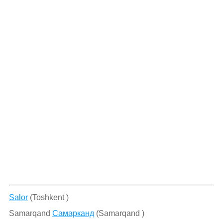
Salor
(Toshkent )
Samarqand
Самарканд
(Samarqand )