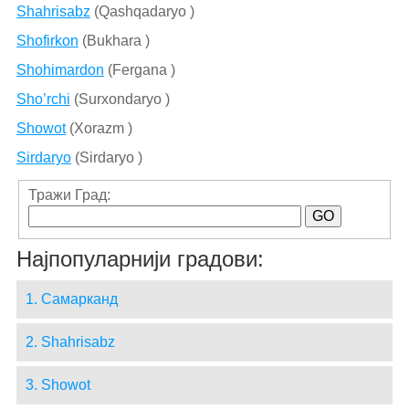
Shahrisabz
(Qashqadaryo )
Shofirkon
(Bukhara )
Shohimardon
(Fergana )
Sho’rchi
(Surxondaryo )
Showot
(Xorazm )
Sirdaryo
(Sirdaryo )
Тражи Град:
Најпопуларнији градови:
1. Самарканд
2. Shahrisabz
3. Showot