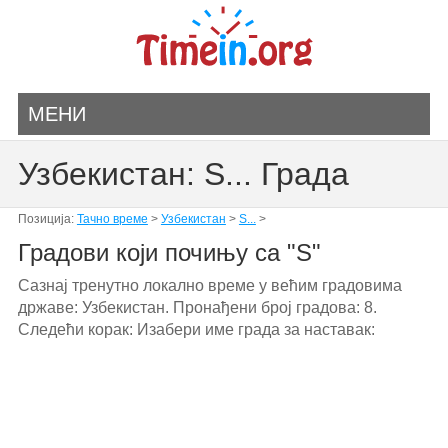
МЕНИ
Узбекистан: S... Града
Позиција:
Тачно време
>
Узбекистан
>
S...
>
Градови који почињу са "S"
Сазнај тренутно локално време у већим градовима
државе: Узбекистан. Пронађени број градова: 8.
Следећи корак: Изабери име града за наставак: