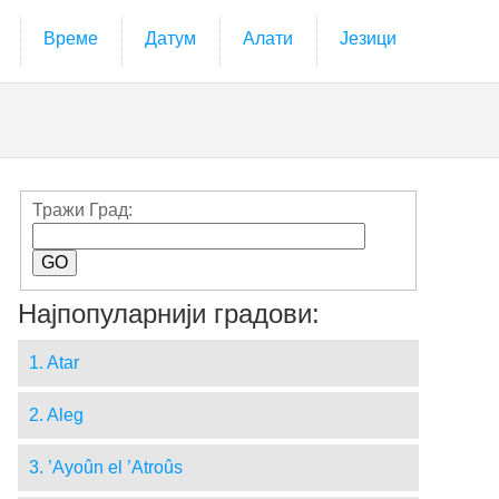
Време
Датум
Алати
Језици
Тражи Град:
Најпопуларнији градови:
1. Atar
2. Aleg
3. ’Ayoûn el ’Atroûs