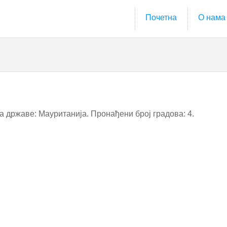
Почетна
О нама
 државе: Мауританија. Пронађени број градова: 4.