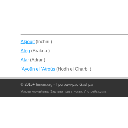
Akjoujt
(Inchiri )
Aleg
(Brakna )
Atar
(Adrar )
’Ayoûn el ’Atroûs
(Hodh el Gharbi )
© 2015+
timein.org
- Програмирао Gashpar
Услови коришћења
,
Заштита приватности
,
Употреба кукиа