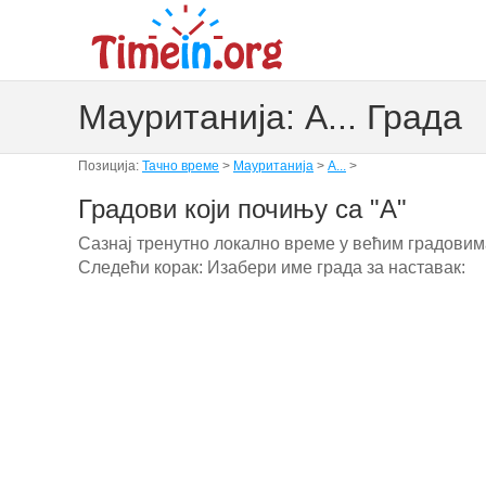
Мауританија: A... Града
Позиција:
Тачно време
>
Мауританија
>
A...
>
Градови који почињу са "A"
Сазнај тренутно локално време у већим градовима
Следећи корак: Изабери име града за наставак: