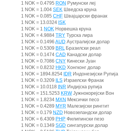
1 NOK = 0.4795
RON
Румунски леј
1 NOK = 1.004
SEK
Шведска круна
1 NOK = 0.085
CHF
Швајцарски франак
1 NOK = 13.0324
ISK
1 NOK = 1
NOK
Норвешка круна
1 NOK = 4.9884
TRY
Турска лира
1 NOK = 0.1496
AUD
Аустралијски долар
1 NOK = 0.5309
BRL
Бразилски реал
1 NOK = 0.1474
CAD
Канадски долар
1 NOK = 0.7086
CNY
Кинески Јуан
1 NOK = 0.8232
HKD
Хонгконг долар
1 NOK = 1894.8254
IDR
Индонезијски Рупија
1 NOK = 0.3209
ILS
Израелски Франак
1 NOK = 10.0118
INR
Индијска рупија
1 NOK = 151.5253
KRW
Јужнокорејски Вон
1 NOK = 1.8234
MXN
Мексички песо
1 NOK = 0.4289
MYR
Малезијски ринггит
1 NOK = 0.179
NZD
Новозеландски долар
1 NOK = 6.4309
PHP
Филипински пезо
1 NOK = 0.1349
SGD
сингапурски долар