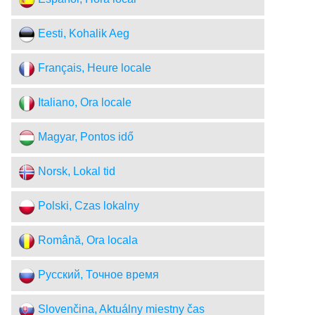
Eesti, Kohalik Aeg
Français, Heure locale
Italiano, Ora locale
Magyar, Pontos idő
Norsk, Lokal tid
Polski, Czas lokalny
Română, Ora locala
Русский, Точное время
Slovenčina, Aktuálny miestny čas