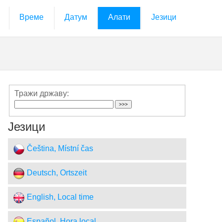
Време
Датум
Алати
Језици
Тражи државу:
Језици
Čeština, Místní čas
Deutsch, Ortszeit
English, Local time
Español, Hora local