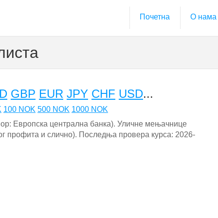
Почетна
О нама
листа
D
GBP
EUR
JPY
CHF
USD
...
K
100 NOK
500 NOK
1000 NOK
извор: Европска централна банка). Уличне мењачнице
ог профита и слично). Последња провера курса: 2026-