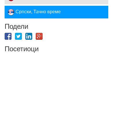
Српски, Тачно време
Подели
Посетиоци