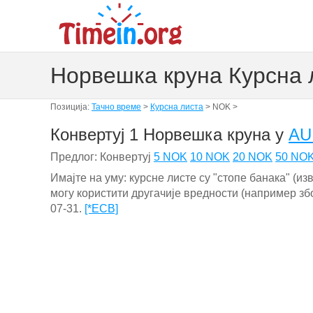
Норвешка круна Курсна 
Позиција:
Тачно време
>
Курсна листа
> NOK >
Конвертуј 1 Норвешка круна у
AU
Предлог: Конвертуј
5 NOK
10 NOK
20 NOK
50 NO
Имајте на уму: курсне листе су "стопе банака" (
могу користити другачије вредности (например зб
07-31.
[*ECB]