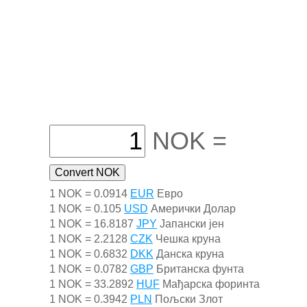
NOK =
1 NOK = 0.0914
EUR
Евро
1 NOK = 0.105
USD
Амерички Долар
1 NOK = 16.8187
JPY
Јапански јен
1 NOK = 2.2128
CZK
Чешка круна
1 NOK = 0.6832
DKK
Данска круна
1 NOK = 0.0782
GBP
Британска фунта
1 NOK = 33.2892
HUF
Мађарска форинта
1 NOK = 0.3942
PLN
Пољски Злот