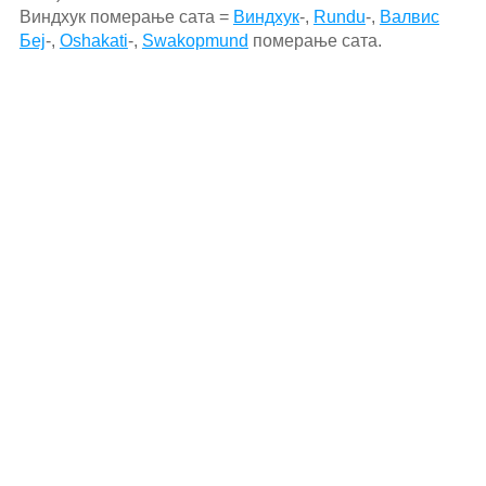
Виндхук померање сата =
Виндхук
-,
Rundu
-,
Валвис
Беј
-,
Oshakati
-,
Swakopmund
померање сата.