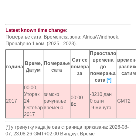
Latest known time change
:
Померање сата, Временска зона: Africa/Windhoek.
Пронађено 1 ком. (2025 - 2028).
Преостало
Сат се
времена
времен
Време,
Померање
година
помера
до
разлик
Датум
сата
за
померања
сатим
сата
[*]
00:00,
Уторак
зимско
-3210 дан
00:00
2017
24
рачунање
0 сати
GMT2
0с
Октобар
времена
-9 минута
2017
[*] у тренутку када је ова страница приказана: 2026-08-
07, 23:08:26 GMT+02:00 Виндхук Време