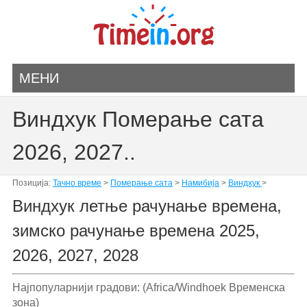
МЕНИ
Виндхук Померање сата
2026, 2027..
Позиција:
Тачно време
>
Померање сата
>
Намибија
>
Виндхук
>
Виндхук летње рачунање времена,
зимско рачунање времена 2025,
2026, 2027, 2028
Најпопуларнији градови: (Africa/Windhoek Временска
зона)