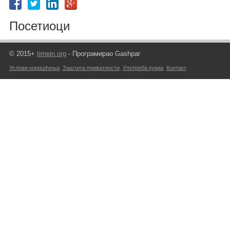
Посетиоци
© 2015+
timein.org
- Програмирао Gashpar
Услови коришћења
,
Заштита приватности
,
Употреба кукиа
,
Контакт