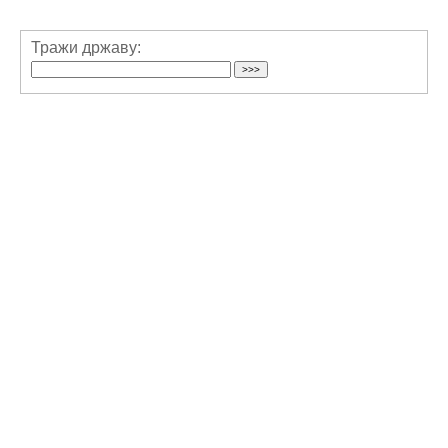
Тражи државу: