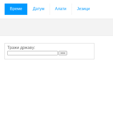
Време
Датум
Алати
Језици
Тражи државу: