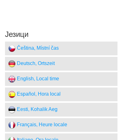
Језици
Čeština, Místní čas
Deutsch, Ortszeit
English, Local time
Español, Hora local
Eesti, Kohalik Aeg
Français, Heure locale