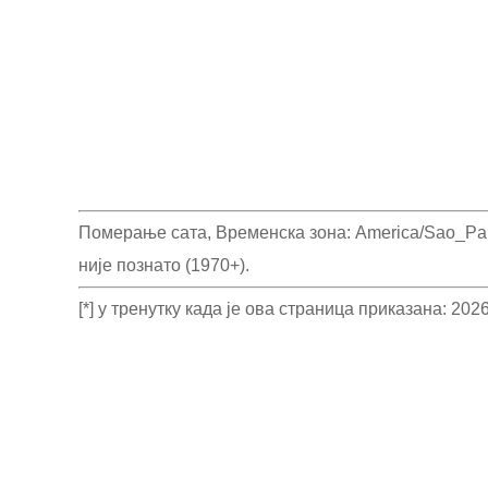
Померање сата, Временска зона: America/Sao_Paul
није познато (1970+).
[*] у тренутку када је ова страница приказана: 2