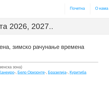
Почетна
О нама
а 2026, 2027..
ена, зимско рачунање времена
менска зона)
Жанеиро
-,
Бело Оризонте
-,
Бразилија
-,
Куритиба