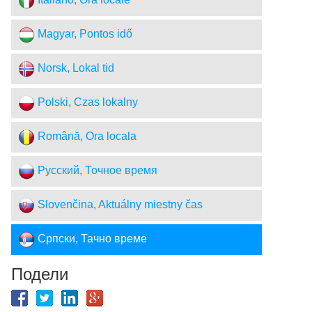
Italiano, Ora locale
Magyar, Pontos idő
Norsk, Lokal tid
Polski, Czas lokalny
Română, Ora locala
Русский, Точное время
Slovenčina, Aktuálny miestny čas
Српски, Тачно време
Подели