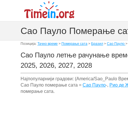
Сао Пауло Померање сат
Позиција:
Тачно време
>
Померање сата
>
Бразил
>
Сао Пауло
>
Сао Пауло летње рачунање врем
2025, 2026, 2027, 2028
Најпопуларнији градови: (America/Sao_Paulo Вре
Сао Пауло померање сата =
Сао Пауло
-,
Рио де 
померање сата.