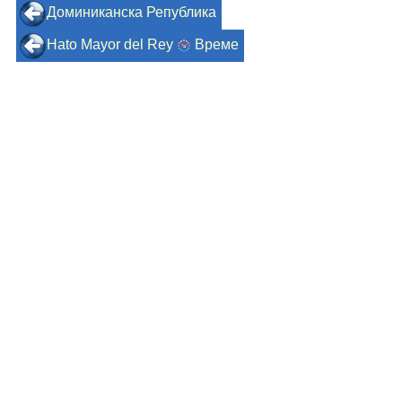
Доминиканска Република
Hato Mayor del Rey
Време