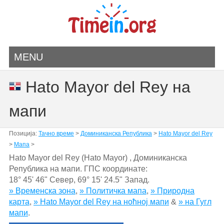
MENU
Hato Mayor del Rey на
мапи
Позиција:
Тачно време
>
Доминиканска Република
>
Hato Mayor del Rey
>
Мапа
>
Hato Mayor del Rey (Hato Mayor) , Доминиканска
Република на мапи. ГПС координате:
18° 45' 46" Север
,
69° 15' 24.5" Запад.
» Временска зона
,
» Политичка мапа
,
» Природна
карта
,
» Hato Mayor del Rey на ноћној мапи
&
» на Гугл
мапи
.